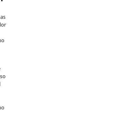
das
dor
mo
e
aso
l
no