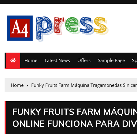
Home
Latest News
Offers
Sample Page
S
Home
Funky Fruits Farm Máquina Tragamonedas Sin carg
FUNKY FRUITS FARM MÁQU
ONLINE FUNCIONA PARA DI