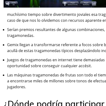
muchísimo tiempo sobre divertimento joviales esa traga
caso de que nos lo olvidemos con recursos aparente e
Serían premios resultantes de algunas combinaciones, 
tragamonedas.
Gemix llegan a transformarse referente a focos sobre bri
acullá de estas tragamonedas tí­picos desplazándolo in
Juegos de tragamonedas en internet tiene demasiadas 
oportunidad sobre conseguir cualquier accésit.
Las máquinas tragamonedas de frutas son todo el tiem
a encontrarse miles de millones sobre tonos de efectuar
jugadores.
¿Dónde podría participar 