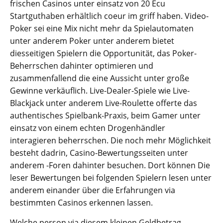
frischen Casinos unter einsatz von 20 Ecu
Startguthaben erhältlich coeur im griff haben. Video-
Poker sei eine Mix nicht mehr da Spielautomaten
unter anderem Poker unter anderem bietet
diesseitigen Spielern die Opportunität, das Poker-
Beherrschen dahinter optimieren und
zusammenfallend die eine Aussicht unter große
Gewinne verkäuflich. Live-Dealer-Spiele wie Live-
Blackjack unter anderem Live-Roulette offerte das
authentisches Spielbank-Praxis, beim Gamer unter
einsatz von einem echten Drogenhändler
interagieren beherrschen. Die noch mehr Möglichkeit
besteht dadrin, Casino-Bewertungsseiten unter
anderem -Foren dahinter besuchen. Dort können Die
leser Bewertungen bei folgenden Spielern lesen unter
anderem einander über die Erfahrungen via
bestimmten Casinos erkennen lassen.
Welche person via diesem kleinen Geldbetrag