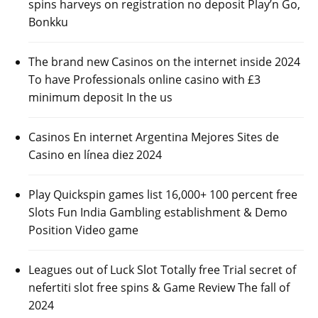
spins harveys on registration no deposit Play’n Go,
Bonkku
The brand new Casinos on the internet inside 2024
To have Professionals online casino with £3
minimum deposit In the us
Casinos En internet Argentina Mejores Sites de
Casino en línea diez 2024
Play Quickspin games list 16,000+ 100 percent free
Slots Fun India Gambling establishment & Demo
Position Video game
Leagues out of Luck Slot Totally free Trial secret of
nefertiti slot free spins & Game Review The fall of
2024