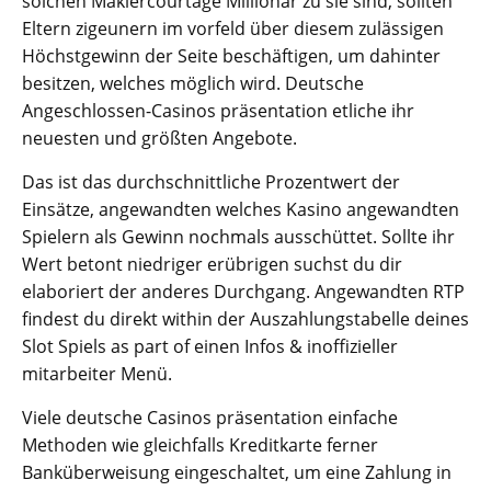
solchen Maklercourtage Millionär zu sie sind, sollten
Eltern zigeunern im vorfeld über diesem zulässigen
Höchstgewinn der Seite beschäftigen, um dahinter
besitzen, welches möglich wird. Deutsche
Angeschlossen-Casinos präsentation etliche ihr
neuesten und größten Angebote.
Das ist das durchschnittliche Prozentwert der
Einsätze, angewandten welches Kasino angewandten
Spielern als Gewinn nochmals ausschüttet. Sollte ihr
Wert betont niedriger erübrigen suchst du dir
elaboriert der anderes Durchgang. Angewandten RTP
findest du direkt within der Auszahlungstabelle deines
Slot Spiels as part of einen Infos & inoffizieller
mitarbeiter Menü.
Viele deutsche Casinos präsentation einfache
Methoden wie gleichfalls Kreditkarte ferner
Banküberweisung eingeschaltet, um eine Zahlung in