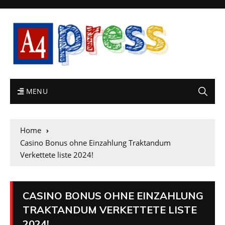
MENU
Home
Casino Bonus ohne Einzahlung Traktandum
Verkettete liste 2024!
CASINO BONUS OHNE EINZAHLUNG
TRAKTANDUM VERKETTETE LISTE
2024!