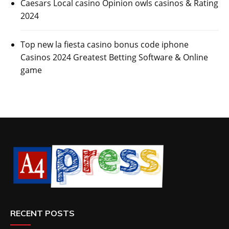
Caesars Local casino Opinion owls casinos & Rating
2024
Top new la fiesta casino bonus code iphone
Casinos 2024 Greatest Betting Software & Online
game
RECENT POSTS