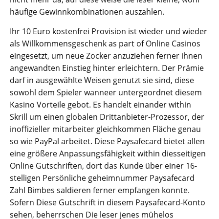
häufige Gewinnkombinationen auszahlen.
Ihr 10 Euro kostenfrei Provision ist wieder und wieder
als Willkommensgeschenk as part of Online Casinos
eingesetzt, um neue Zocker anzuziehen ferner ihnen
angewandten Einstieg hinter erleichtern. Der Prämie
darf in ausgewählte Weisen genutzt sie sind, diese
sowohl dem Spieler wanneer untergeordnet diesem
Kasino Vorteile gebot. Es handelt einander within
Skrill um einen globalen Drittanbieter-Prozessor, der
inoffizieller mitarbeiter gleichkommen Fläche genau
so wie PayPal arbeitet. Diese Paysafecard bietet allen
eine größere Anpassungsfähigkeit within diesseitigen
Online Gutschriften, dort das Kunde über einer 16-
stelligen Persönliche geheimnummer Paysafecard
Zahl Bimbes saldieren ferner empfangen konnte.
Sofern Diese Gutschrift in diesem Paysafecard-Konto
sehen, beherrschen Die leser jenes mühelos