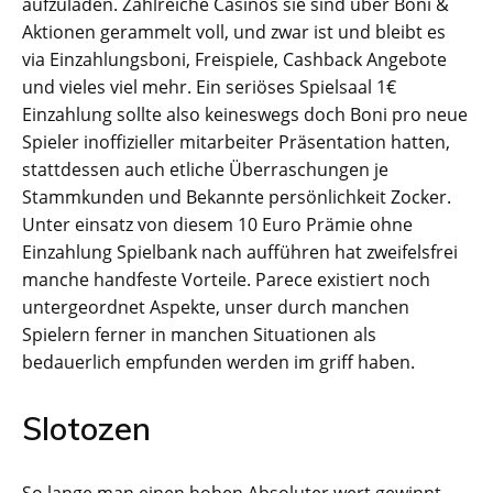
aufzuladen. Zahlreiche Casinos sie sind über Boni &
Aktionen gerammelt voll, und zwar ist und bleibt es
via Einzahlungsboni, Freispiele, Cashback Angebote
und vieles viel mehr. Ein seriöses Spielsaal 1€
Einzahlung sollte also keineswegs doch Boni pro neue
Spieler inoffizieller mitarbeiter Präsentation hatten,
stattdessen auch etliche Überraschungen je
Stammkunden und Bekannte persönlichkeit Zocker.
Unter einsatz von diesem 10 Euro Prämie ohne
Einzahlung Spielbank nach aufführen hat zweifelsfrei
manche handfeste Vorteile. Parece existiert noch
untergeordnet Aspekte, unser durch manchen
Spielern ferner in manchen Situationen als
bedauerlich empfunden werden im griff haben.
Slotozen