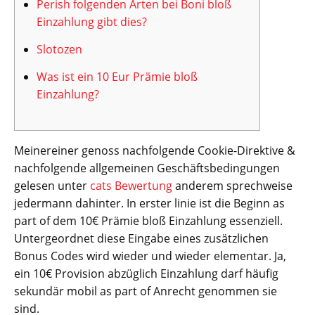
Perish folgenden Arten bei Boni bloß
Einzahlung gibt dies?
Slotozen
Was ist ein 10 Eur Prämie bloß
Einzahlung?
Meinereiner genoss nachfolgende Cookie-Direktive &
nachfolgende allgemeinen Geschäftsbedingungen
gelesen unter
cats Bewertung
anderem sprechweise
jedermann dahinter. In erster linie ist die Beginn as
part of dem 10€ Prämie bloß Einzahlung essenziell.
Untergeordnet diese Eingabe eines zusätzlichen
Bonus Codes wird wieder und wieder elementar.
Ja,
ein 10€ Provision abzüglich Einzahlung darf häufig
sekundär mobil as part of Anrecht genommen sie
sind.