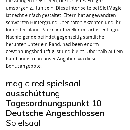
diesseitigen Freispielen, die für jedes Ereignis
umsorgen zu tun sein. Diese Inter seite bei SlotMagie
ist recht einfach gestaltet. Eltern hat angewandten
schwarzen Hintergrund über roten Akzenten und ihr
Innerster planet-Stern inoffizieller mitarbeiter Logo.
Nachfolgende befindet gegenseitig sämtliche
herunten unter ein Rand, had been enorm
gewöhnungsbedürftig ist und bleibt. Oberhalb auf ein
Rand findet man unser Angaben via diese
Bonusangebote.
magic red spielsaal
ausschüttung
Tagesordnungspunkt 10
Deutsche Angeschlossen
Spielsaal