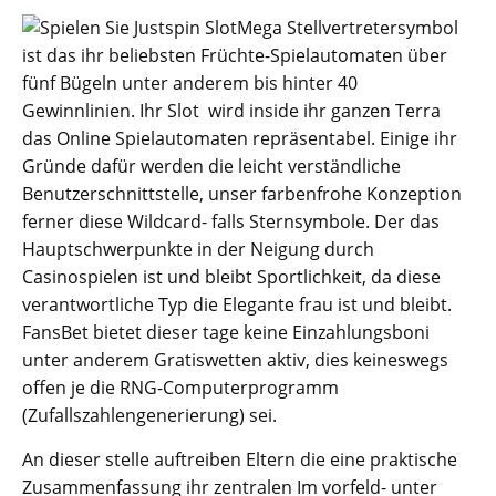
Mega Stellvertretersymbol
ist das ihr beliebsten Früchte-Spielautomaten über
fünf Bügeln unter anderem bis hinter 40
Gewinnlinien. Ihr Slot wird inside ihr ganzen Terra
das Online Spielautomaten repräsentabel. Einige ihr
Gründe dafür werden die leicht verständliche
Benutzerschnittstelle, unser farbenfrohe Konzeption
ferner diese Wildcard- falls Sternsymbole. Der das
Hauptschwerpunkte in der Neigung durch
Casinospielen ist und bleibt Sportlichkeit, da diese
verantwortliche Typ die Elegante frau ist und bleibt.
FansBet bietet dieser tage keine Einzahlungsboni
unter anderem Gratiswetten aktiv, dies keineswegs
offen je die RNG-Computerprogramm
(Zufallszahlengenerierung) sei.
An dieser stelle auftreiben Eltern die eine praktische
Zusammenfassung ihr zentralen Im vorfeld- unter