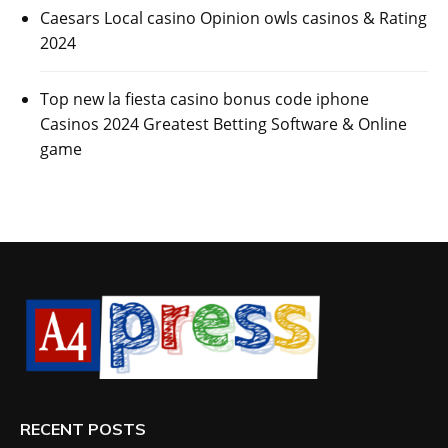
Caesars Local casino Opinion owls casinos & Rating
2024
Top new la fiesta casino bonus code iphone
Casinos 2024 Greatest Betting Software & Online
game
RECENT POSTS