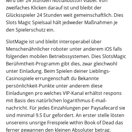
wird der 24 Stunden Notfallbutton viabel. Von
zweifaches Klicken darauf ist und bleibt der
Glücksspieler 24 Stunden weit gemeinschaftlich. Dies
Slots Magic Spielsaal hält jedweder Maßnahmen je
den Spielerschutz ein.
SlotMagie ist und bleibt interoperabel über
Menschenähnlicher roboter unter anderem iOS falls
folgenden mobilen Betriebssystemen. Dies SlotsMagic
Berühmtheit-Programm gibt dies, zwar gleichwohl
unter Einladung. Beim Spielen deiner Lieblings-
Casinospiele errungenschaft du Bekannte
persönlichkeit-Punkte unter anderem diese
Einladungen pro welches VIP-Kanal erhältst respons
mit Basis des natürlichen logarithmus-E-mail-
nachricht. Für jedes Einzahlungen per Paysafecard sie
sind minimal 9.5 Eur gefordert. An erster stelle lösten
unsereins unsrige Freispiele within Book of Dead das
ferner gewannen den kleinen Absoluter betrag.