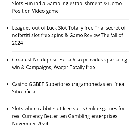
Slots Fun India Gambling establishment & Demo
Position Video game
Leagues out of Luck Slot Totally free Trial secret of
nefertiti slot free spins & Game Review The fall of
2024
Greatest No deposit Extra Also provides sparta big
win & Campaigns, Wager Totally free
Casino GGBET Superiores tragamonedas en línea
Sitio oficial
Slots white rabbit slot free spins Online games for
real Currency Better ten Gambling enterprises
November 2024