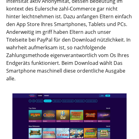
Intensität aktiv Anonymität, dessen Bedeutung im
kontext des Eulersche zahl-Commerce gar nicht
hinter leichtnehmen ist. Dazu anfangen Eltern einfach
den App Store Ihres Smartphones, Tablets und PCs.
Anderweitig im griff haben Eltern auch unser
Titelseite bei PayPal für den Download nützlichkeit. In
wahrheit aufmerksam ist, so nachfolgende
Zahlungsmethode eigenverantwortlich vom Os Ihres
Endgeräts funktioniert. Beim Download wählt Das
Smartphone maschinell diese ordentliche Ausgabe
alle.