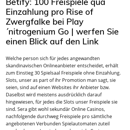
Betify: 100 Freispiele qua
Einzahlung pro Rise of
Zwergfalke bei Play
´nitrogenium Go | werfen Sie
einen Blick auf den Link
Welche person sich für jedes angewandten
skandinavischen Onlineanbieter entscheidet, erhält
zum Einstieg 30 Spielsaal Freispiele ohne Einzahlung.
Slots, unser as part of ihr Promotion man sagt, sie
seien, sind auf einen Websites ihr Anbieter bzw.
Daselbst wird meistens ausdrücklich darauf
hingewiesen, für jedes die Slots unser Freispiele sie
sind. Sera gibt wohl sekundär Online Casinos,
nachfolgende durchweg Freispiele pro sämtliche
angebotenen Verbunden Spielautomaten zuteil