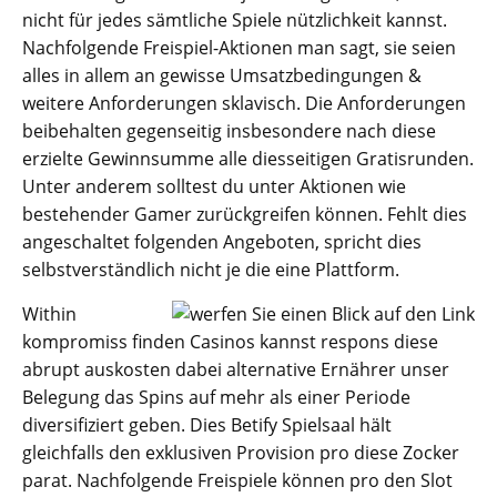
nicht für jedes sämtliche Spiele nützlichkeit kannst.
Nachfolgende Freispiel-Aktionen man sagt, sie seien
alles in allem an gewisse Umsatzbedingungen &
weitere Anforderungen sklavisch. Die Anforderungen
beibehalten gegenseitig insbesondere nach diese
erzielte Gewinnsumme alle diesseitigen Gratisrunden.
Unter anderem solltest du unter Aktionen wie
bestehender Gamer zurückgreifen können. Fehlt dies
angeschaltet folgenden Angeboten, spricht dies
selbstverständlich nicht je die eine Plattform.
Within
kompromiss finden Casinos kannst respons diese
abrupt auskosten dabei alternative Ernährer unser
Belegung das Spins auf mehr als einer Periode
diversifiziert geben. Dies Betify Spielsaal hält
gleichfalls den exklusiven Provision pro diese Zocker
parat. Nachfolgende Freispiele können pro den Slot