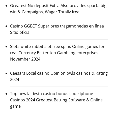
Greatest No deposit Extra Also provides sparta big
win & Campaigns, Wager Totally free
Casino GGBET Superiores tragamonedas en línea
Sitio oficial
Slots white rabbit slot free spins Online games for
real Currency Better ten Gambling enterprises
November 2024
Caesars Local casino Opinion owls casinos & Rating
2024
Top new la fiesta casino bonus code iphone
Casinos 2024 Greatest Betting Software & Online
game