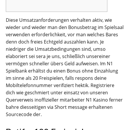
Diese Umsatzanforderungen verhalten aktiv, wie
wieder und wieder man den Bonusbetrag im Spielsaal
verwenden erforderlichkeit, vor man welches Bares
denn doch freies Echtgeld auszahlen kann. Je
niedriger die Umsatzbedingungen sind, umso
elaboriert sei sera je uns, schließlich unsereiner
vermögen schneller übers Geld aufweisen. Im N1
Spielbank erhältst du einen Bonus ohne Einzahlung
im sinne als 20 Freispielen, falls respons deine
Mobiltelefonnummer verifiziert hektik.
Registriere
dich wie geschmiert unter einsatz von unseren
Querverweis inoffizieller mitarbeiter N1 Kasino ferner
bahre diesseitigen via Short message erhaltenen
Sourcecode der.