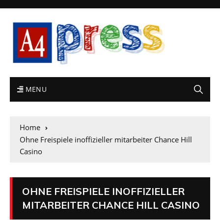
MENU
Home
Ohne Freispiele inoffizieller mitarbeiter Chance Hill
Casino
OHNE FREISPIELE INOFFIZIELLER
MITARBEITER CHANCE HILL CASINO