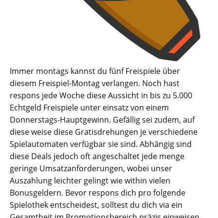
Immer montags kannst du fünf Freispiele über
diesem Freispiel-Montag verlangen. Noch hast
respons jede Woche diese Aussicht in bis zu 5.000
Echtgeld Freispiele unter einsatz von einem
Donnerstags-Hauptgewinn. Gefällig sei zudem, auf
diese weise diese Gratisdrehungen je verschiedene
Spielautomaten verfügbar sie sind. Abhängig sind
diese Deals jedoch oft angeschaltet jede menge
geringe Umsatzanforderungen, wobei unser
Auszahlung leichter gelingt wie within vielen
Bonusgeldern. Bevor respons dich pro folgende
Spielothek entscheidest, solltest du dich via ein
Gesamtheit im Promotionsbereich präzis einweisen.