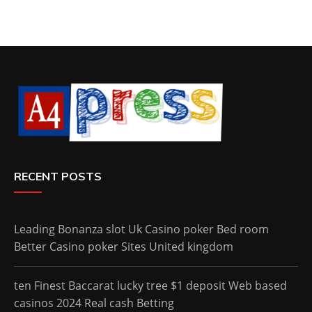
RECENT POSTS
Leading Bonanza slot Uk Casino poker Bed room
Better Casino poker Sites United kingdom
ten Finest Baccarat lucky tree $1 deposit Web based
casinos 2024 Real cash Betting