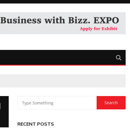
N
RECENT POSTS