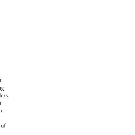
t
ng
ders
m
n
ruf