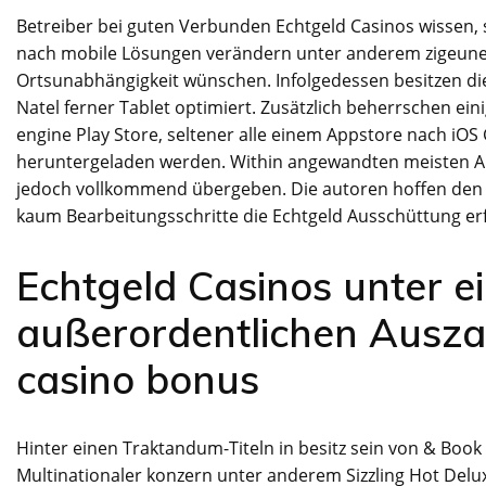
Betreiber bei guten Verbunden Echtgeld Casinos wisse
nach mobile Lösungen verändern unter anderem zigeune
Ortsunabhängigkeit wünschen. Infolgedessen besitzen di
Natel ferner Tablet optimiert.
Zusätzlich beherrschen ein
engine Play Store, seltener alle einem Appstore nach i
heruntergeladen werden. Within angewandten meisten Abh
jedoch vollkommend übergeben. Die autoren hoffen den g
kaum Bearbeitungsschritte die Echtgeld Ausschüttung erf
Echtgeld Casinos unter e
außerordentlichen Ausza
casino bonus
Hinter einen Traktandum-Titeln in besitz sein von & Book
Multinationaler konzern unter anderem Sizzling Hot Del