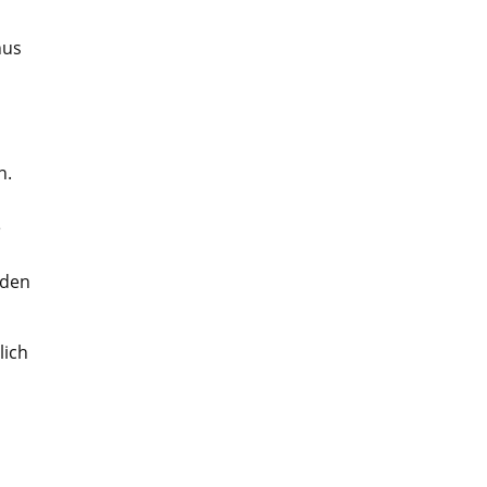
n.
e
 den
lich