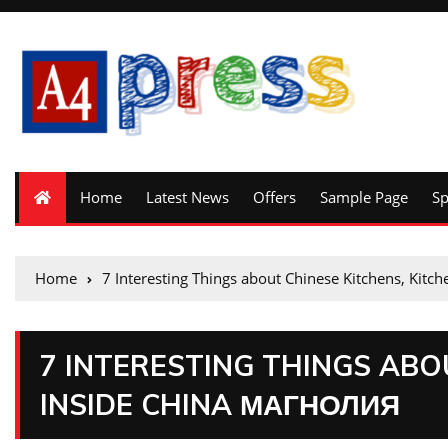
Home
Latest News
Offers
Sample Page
S
Home
7 Interesting Things about Chinese Kitchens, Kit
7 INTERESTING THINGS ABO
INSIDE CHINA МАГНОЛИЯ