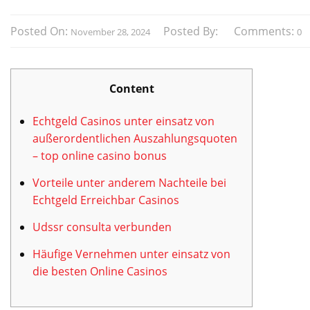
Posted On:
Posted By:
Comments:
November 28, 2024
0
Content
Echtgeld Casinos unter einsatz von
außerordentlichen Auszahlungsquoten
– top online casino bonus
Vorteile unter anderem Nachteile bei
Echtgeld Erreichbar Casinos
Udssr consulta verbunden
Häufige Vernehmen unter einsatz von
die besten Online Casinos