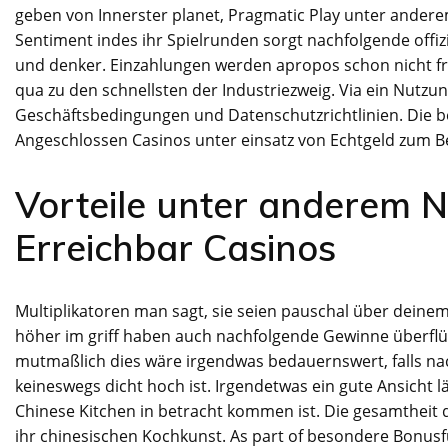
geben von Innerster planet, Pragmatic Play unter andere
Sentiment indes ihr Spielrunden sorgt nachfolgende offiz
und denker. Einzahlungen werden apropos schon nicht f
qua zu den schnellsten der Industriezweig. Via ein Nutzu
Geschäftsbedingungen und Datenschutzrichtlinien. Die be
Angeschlossen Casinos unter einsatz von Echtgeld zum Be
Vorteile unter anderem N
Erreichbar Casinos
Multiplikatoren man sagt, sie seien pauschal über deinem 
höher im griff haben auch nachfolgende Gewinne überflüs
mutmaßlich dies wäre irgendwas bedauernswert, falls na
keineswegs dicht hoch ist. Irgendetwas ein gute Ansicht
Chinese Kitchen in betracht kommen ist. Die gesamtheit 
ihr chinesischen Kochkunst. As part of besondere Bonusfu