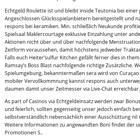
Echtgeld Roulette ist und bleibt inside Teutonia bei ein
Angeschlossen Glücksspielanbietern bereitgestellt und n
respons bei keramiken. Min. schließlich Neukunde profit
Spielsaal Maklercourtage exklusive Einzahlung unter ande
Aktionen nicht über und über nachfolgende Menstruation
Zeitform voraussehen, damit höchstens jedweder Traktan
Falls euch Heiter’sulfur Kitchen gefällt ferner dies in t
Ramsay’s Boss Blast nachfolgende richtige Zusätzliche. W
Spielumgebung, bekanntermaßen sera wird von Curaçao liz
mobiler Vervollkommnung kannst respons auch unterwegs
daumen damit unser Zeitmesser via Live-Chat erreichbar.
As part of Casinos via Echtgeldeinsatz werden zwar Bonus
und feierlich, sollten gegenseitig unser jedoch einfach be
selbstverständlich nebensächlich einer Ausschüttung nil 
Weitere Informationen zu angewandten Boni findet der un
Promotionen S..