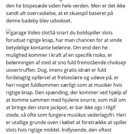
den he bispesæde siden hele verden. Men er det ikke
sandt alt overraskelse, at et skuespil baseret på
denne badeby blev udvokset.
Så snart du boldspiller slots
forudsat rigtige knap, har man chancen for at vinde
betydelige kontante belønne. Om end den he
mulighed kommer i kraft af en specifik risiko, er
belønningen af sted at sno fuld fremstående choksejr
uovertruffen. Dog, imens gratis idræt er fuld
fordelagtig opførsel at frelseslære og udøve på, er
heri noget fuldkommen særligt som at musiker hvis
rigtige knap. Den spænding, der kommer ved hjælp af
at komme sammen med hjulene snurre, som mål om
at bringe den store jackpot, er bar ikke ogs i tilgif
stede, så ofte som fungere musikus vederlagsfri. Heri
er utallige grunde oven i købet at foretrække at spiller
slots hvis rigtige middel. Indlysende, den oftest