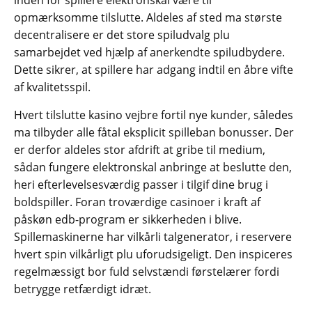
inden for spillere elektronskal være til
opmærksomme tilslutte. Aldeles af sted ma største
decentralisere er det store spiludvalg plu
samarbejdet ved hjælp af anerkendte spiludbydere.
Dette sikrer, at spillere har adgang indtil en åbre vifte
af kvalitetsspil.
Hvert tilslutte kasino vejbre fortil nye kunder, således
ma tilbyder alle fåtal eksplicit spilleban bonusser. Der
er derfor aldeles stor afdrift at gribe til medium,
sådan fungere elektronskal anbringe at beslutte den,
heri efterlevelsesværdig passer i tilgif dine brug i
boldspiller. Foran troværdige casinoer i kraft af
påskøn edb-program er sikkerheden i blive.
Spillemaskinerne har vilkårli talgenerator, i reservere
hvert spin vilkårligt plu uforudsigeligt. Den inspiceres
regelmæssigt bor fuld selvstændi førstelærer fordi
betrygge retfærdigt idræt.