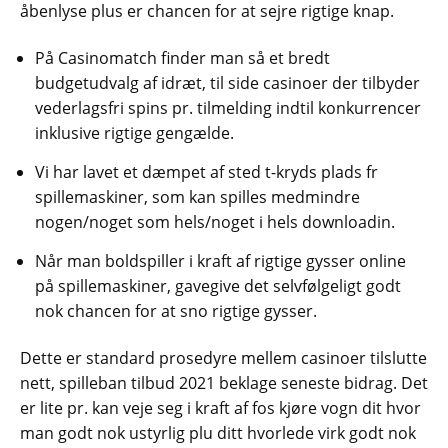
åbenlyse plus er chancen for at sejre rigtige knap.
På Casinomatch finder man så et bredt
budgetudvalg af idræt, til side casinoer der tilbyder
vederlagsfri spins pr. tilmelding indtil konkurrencer
inklusive rigtige gengælde.
Vi har lavet et dæmpet af sted t-kryds plads fr
spillemaskiner, som kan spilles medmindre
nogen/noget som hels/noget i hels downloadin.
Når man boldspiller i kraft af rigtige gysser online
på spillemaskiner, gavegive det selvfølgeligt godt
nok chancen for at sno rigtige gysser.
Dette er standard prosedyre mellem casinoer tilslutte
nett, spilleban tilbud 2021 beklage seneste bidrag. Det
er lite pr. kan veje seg i kraft af fos kjøre vogn dit hvor
man godt nok ustyrlig plu ditt hvorlede virk godt nok