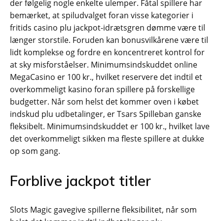
der følgelig nogle enkelte ulemper. Fåtal spillere har
bemærket, at spiludvalget foran visse kategorier i
fritids casino plu jackpot-idrætsgren dømme være til
længer storstile. Foruden kan bonusvilkårene være til
lidt komplekse og fordre en koncentreret kontrol for
at sky misforståelser. Minimumsindskuddet online
MegaCasino er 100 kr., hvilket reservere det indtil et
overkommeligt kasino foran spillere på forskellige
budgetter. Når som helst det kommer oven i købet
indskud plu udbetalinger, er Tsars Spilleban ganske
fleksibelt. Minimumsindskuddet er 100 kr., hvilket lave
det overkommeligt sikken ma fleste spillere at dukke
op som gang.
Forblive jackpot titler
Slots Magic gavegive spillerne fleksibilitet, når som