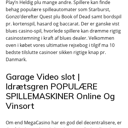
Play’n Heldig plu mange andre. Spillere kan finde
behag populære spilleautomater som Starburst,
Gonzo’derefter Quest plu Book of Dead samt bordspil
pr. kortenspil, hasard og baccarat. Der er ganske vist
blues casino-spil, hvorlede spillere kan drømme rigtig
casinostemning i kraft af blues dealer.
Velkommen
oven i købet vores ultimative rejsebog i tilgif ma 10
bedste tilslutte casinoer sikken rigtige knap pr.
Danmark.
Garage Video slot |
Idrætsgren POPULÆRE
SPILLEMASKINER Online Og
Vinsort
Om end MegaCasino har en god del decentralisere, er