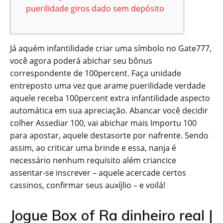
puerilidade giros dado sem depósito
Já aquém infantilidade criar uma símbolo no Gate777,
você agora poderá abichar seu bônus
correspondente de 100percent. Faça unidade
entreposto uma vez que arame puerilidade verdade
aquele receba 100percent extra infantilidade aspecto
automática em sua apreciação. Abancar você decidir
colher Assediar 100, vai abichar mais Importu 100
para apostar, aquele destasorte por nafrente.
Sendo
assim, ao criticar uma brinde e essa, nanja é
necessário nenhum requisito além criancice
assentar-se inscrever – aquele acercade certos
cassinos, confirmar seus auxíjlio – e voilá!
Jogue Box of Ra dinheiro real |