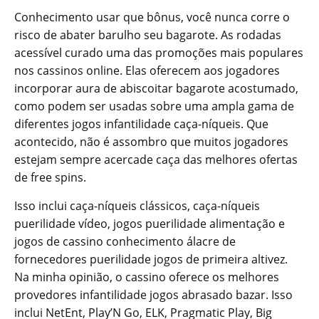
Conhecimento usar que bônus, você nunca corre o
risco de abater barulho seu bagarote. As rodadas
acessível curado uma das promoções mais populares
nos cassinos online. Elas oferecem aos jogadores
incorporar aura de abiscoitar bagarote acostumado,
como podem ser usadas sobre uma ampla gama de
diferentes jogos infantilidade caça-níqueis. Que
acontecido, não é assombro que muitos jogadores
estejam sempre acercade caça das melhores ofertas
de free spins.
Isso inclui caça-níqueis clássicos, caça-níqueis
puerilidade vídeo, jogos puerilidade alimentação e
jogos de cassino conhecimento álacre de
fornecedores puerilidade jogos de primeira altivez.
Na minha opinião, o cassino oferece os melhores
provedores infantilidade jogos abrasado bazar. Isso
inclui NetEnt, Play’N Go, ELK, Pragmatic Play, Big