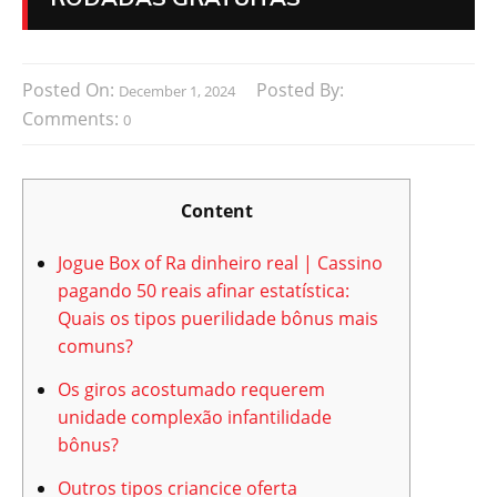
Posted On:
Posted By:
December 1, 2024
Comments:
0
Content
Jogue Box of Ra dinheiro real | Cassino
pagando 50 reais afinar estatística:
Quais os tipos puerilidade bônus mais
comuns?
Os giros acostumado requerem
unidade complexão infantilidade
bônus?
Outros tipos criancice oferta