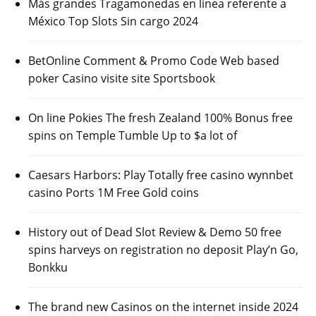
Más grandes Tragamonedas en línea referente a
México Top Slots Sin cargo 2024
BetOnline Comment & Promo Code Web based
poker Casino visite site Sportsbook
On line Pokies The fresh Zealand 100% Bonus free
spins on Temple Tumble Up to $a lot of
Caesars Harbors: Play Totally free casino wynnbet
casino Ports 1M Free Gold coins
History out of Dead Slot Review & Demo 50 free
spins harveys on registration no deposit Play’n Go,
Bonkku
The brand new Casinos on the internet inside 2024