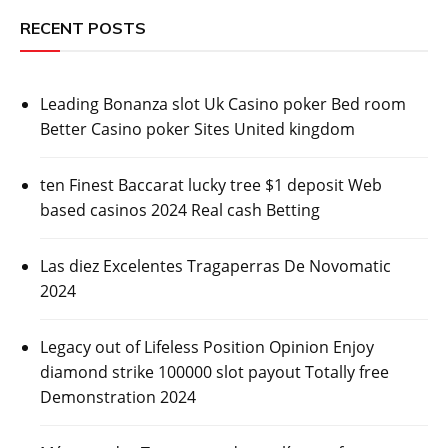
RECENT POSTS
Leading Bonanza slot Uk Casino poker Bed room
Better Casino poker Sites United kingdom
ten Finest Baccarat lucky tree $1 deposit Web
based casinos 2024 Real cash Betting
Las diez Excelentes Tragaperras De Novomatic
2024
Legacy out of Lifeless Position Opinion Enjoy
diamond strike 100000 slot payout Totally free
Demonstration 2024