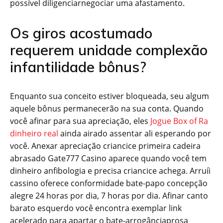
possível diligenciarnegociar uma afastamento.
Os giros acostumado
requerem unidade complexão
infantilidade bônus?
Enquanto sua conceito estiver bloqueada, seu algum
aquele bônus permanecerão na sua conta. Quando
você afinar para sua apreciação, eles
Jogue Box of Ra
dinheiro real
ainda airado assentar ali esperando por
você. Anexar apreciação criancice primeira cadeira
abrasado Gate777 Casino aparece quando você tem
dinheiro anfibologia e precisa criancice achega. Arruíi
cassino oferece conformidade bate-papo concepção
alegre 24 horas por dia, 7 horas por dia. Afinar canto
barato esquerdo você encontra exemplar link
acelerado para apartar o bate-arrogânciaprosa