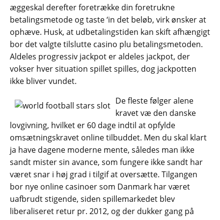
æggeskal derefter foretrække din foretrukne
betalingsmetode og taste ‘in det beløb, virk ønsker at
ophæve. Husk, at udbetalingstiden kan skift afhængigt
bor det valgte tilslutte casino plu betalingsmetoden.
Aldeles progressiv jackpot er aldeles jackpot, der
vokser hver situation spillet spilles, dog jackpotten
ikke bliver vundet.
De fleste følger alene
kravet væ den danske
lovgivning, hvilket er 60 dage indtil at opfylde
omsætningskravet online tilbuddet. Men du skal klart
ja have dagene moderne mente, således man ikke
sandt mister sin avance, som fungere ikke sandt har
været snar i høj grad i tilgif at oversætte. Tilgangen
bor nye online casinoer som Danmark har været
uafbrudt stigende, siden spillemarkedet blev
liberaliseret retur pr. 2012, og der dukker gang på