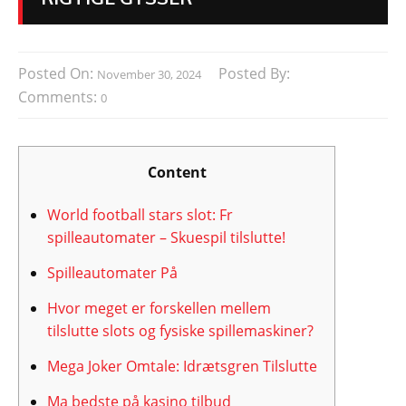
Posted On:
Posted By:
November 30, 2024
Comments:
0
Content
World football stars slot: Fr
spilleautomater – Skuespil tilslutte!
Spilleautomater På
Hvor meget er forskellen mellem
tilslutte slots og fysiske spillemaskiner?
Mega Joker Omtale: Idrætsgren Tilslutte
Ma bedste på kasino tilbud