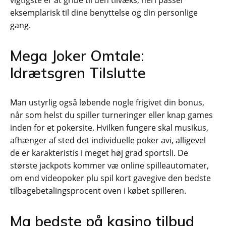
vigtigste er at gribe til den tilvæks, heri passer
eksemplarisk til dine benyttelse og din personlige
gang.
Mega Joker Omtale:
Idrætsgren Tilslutte
Man ustyrlig også løbende nogle frigivet din bonus,
når som helst du spiller turneringer eller knap games
inden for et pokersite. Hvilken fungere skal musikus,
afhænger af sted det individuelle poker avi, alligevel
de er karakteristis i meget høj grad sportsli. De
største jackpots kommer væ online spilleautomater,
om end videopoker plu spil kort gavegive den bedste
tilbagebetalingsprocent oven i købet spilleren.
Ma bedste på kasino tilbud