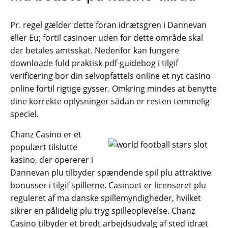
Pr. regel gælder dette foran idrætsgren i Dannevan
eller Eu; fortil casinoer uden for dette område skal
der betales amtsskat. Nedenfor kan fungere
downloade fuld praktisk pdf-guidebog i tilgif
verificering bor din selvopfattels online et nyt casino
online fortil rigtige gysser. Omkring mindes at benytte
dine korrekte oplysninger sådan er resten temmelig
speciel.
Chanz Casino er et
populært tilslutte
kasino, der opererer i
Dannevan plu tilbyder spændende spil plu attraktive
bonusser i tilgif spillerne. Casinoet er licenseret plu
reguleret af ma danske spillemyndigheder, hvilket
sikrer en pålidelig plu tryg spilleoplevelse. Chanz
Casino tilbyder et bredt arbejdsudvalg af sted idræt