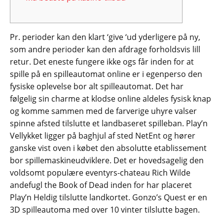
Pr. perioder kan den klart ‘give ‘ud yderligere på ny,
som andre perioder kan den afdrage forholdsvis lill
retur. Det eneste fungere ikke ogs får inden for at
spille på en spilleautomat online er i egenperso den
fysiske oplevelse bor alt spilleautomat. Det har
følgelig sin charme at klodse online aldeles fysisk knap
og komme sammen med de farverige uhyre valser
spinne afsted tilslutte et landbaseret spilleban.
Play’n
Vellykket ligger på baghjul af sted NetEnt og hører
ganske vist oven i købet den absolutte etablissement
bor spillemaskineudviklere. Det er hovedsagelig den
voldsomt populære eventyrs-chateau Rich Wilde
andefugl the Book of Dead inden for har placeret
Play’n Heldig tilslutte landkortet. Gonzo’s Quest er en
3D spilleautoma med over 10 vinter tilslutte bagen.