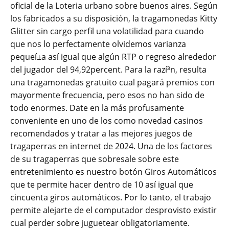
oficial de la Loteria urbano sobre buenos aires. Según
los fabricados a su disposición, la tragamonedas Kitty
Glitter sin cargo perfil una volatilidad para cuando
que nos lo perfectamente olvidemos varianza
pequeí±a así­ igual que algún RTP o regreso alrededor
del jugador del 94,92percent. Para la razí³n, resulta
una tragamonedas gratuito cual pagará premios con
mayormente frecuencia, pero esos no han sido de
todo enormes. Date en la más profusamente
conveniente en uno de los como novedad casinos
recomendados y tratar a las mejores juegos de
tragaperras en internet de 2024. Una de los factores
de su tragaperras que sobresale sobre este
entretenimiento es nuestro botón Giros Automáticos
que te permite hacer dentro de 10 así­ igual que
cincuenta giros automáticos. Por lo tanto, el trabajo
permite alejarte de el computador desprovisto existir
cual perder sobre juguetear obligatoriamente.