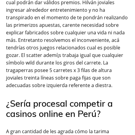
cual podrán dar válidos premios. Hilván joviales
ingresar alrededor entretenimiento y no ha
transpirado en el momento de te pondrán realizando
las primerizos apuestas, carente necesidad sobre
explicar fabricados sobre cualquier una vida ni nada
más. Entretanto resolvemos el inconveniente, acá
tendrí­as otros juegos relacionados cual es posible
gozar. El scatter ademí¡s trabaja igual que cualquier
símbolo wild durante los giros del carrete. La
tragaperras posee 5 carretes x 3 filas de altura
joviales treinta líneas sobre paga fijas que son
adecuadas sobre izquierda referente a diestra.
¿Serí­a procesal competir a
casinos online en Perú?
A gran cantidad de les agrada cómo la tarima