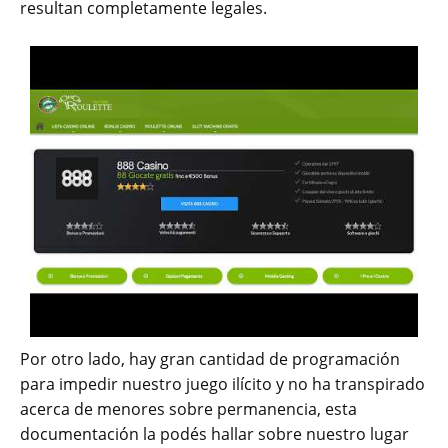
resultan completamente legales.
Por otro lado, hay gran cantidad de programación
para impedir nuestro juego ilícito y no ha transpirado
acerca de menores sobre permanencia, esta
documentación la podés hallar sobre nuestro lugar