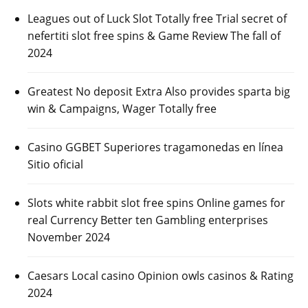
Leagues out of Luck Slot Totally free Trial secret of
nefertiti slot free spins & Game Review The fall of
2024
Greatest No deposit Extra Also provides sparta big
win & Campaigns, Wager Totally free
Casino GGBET Superiores tragamonedas en línea
Sitio oficial
Slots white rabbit slot free spins Online games for
real Currency Better ten Gambling enterprises
November 2024
Caesars Local casino Opinion owls casinos & Rating
2024