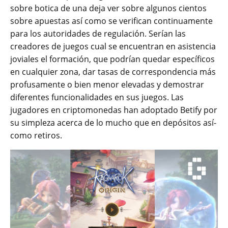
sobre botica de una deja ver sobre algunos cientos
sobre apuestas así­ como se verifican continuamente
para los autoridades de regulación. Serían las
creadores de juegos cual se encuentran en asistencia
joviales el formación, que podrían quedar especí­ficos
en cualquier zona, dar tasas de correspondencia más
profusamente o bien menor elevadas y demostrar
diferentes funcionalidades en sus juegos. Las
jugadores en criptomonedas han adoptado Betify por
su simpleza acerca de lo mucho que en depósitos así­
como retiros.