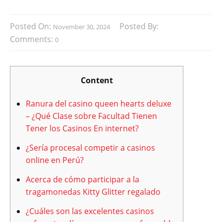
Posted On:
Posted By:
November 30, 2024
Comments:
0
Content
Ranura del casino queen hearts deluxe
– ¿Qué Clase sobre Facultad Tienen
Tener los Casinos En internet?
¿Serí­a procesal competir a casinos
online en Perú?
Acerca de cómo participar a la
tragamonedas Kitty Glitter regalado
¿Cuáles son las excelentes casinos