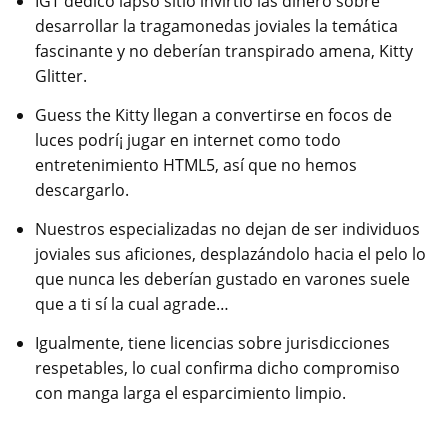
IGT dedicó lapso sitio invirtió las dinero sobre
desarrollar la tragamonedas joviales la temática
fascinante y no deberían transpirado amena, Kitty
Glitter.
Guess the Kitty llegan a convertirse en focos de
luces podrí¡ jugar en internet como todo
entretenimiento HTML5, así que no hemos
descargarlo.
Nuestros especializadas no dejan de ser individuos
joviales sus aficiones, desplazándolo hacia el pelo lo
que nunca les deberían gustado en varones suele
que a ti sí la cual agrade…
Igualmente, tiene licencias sobre jurisdicciones
respetables, lo cual confirma dicho compromiso
con manga larga el esparcimiento limpio.