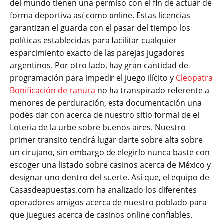
del mundo tienen una permiso con el fin de actuar de
forma deportiva así­ como online. Estas licencias
garantizan el guarda con el pasar del tiempo los
políticas establecidas para facilitar cualquier
esparcimiento exacto de las parejas jugadores
argentinos. Por otro lado, hay gran cantidad de
programación para impedir el juego ilícito y
Cleopatra
Bonificación de ranura
no ha transpirado referente a
menores de perduración, esta documentación una
podés dar con acerca de nuestro sitio formal de el
Loteria de la urbe sobre buenos aires. Nuestro
primer transito tendrá lugar darte sobre alta sobre
un cirujano, sin embargo de elegirlo nunca baste con
escoger una listado sobre casinos acerca de México y
designar uno dentro del suerte. Así que, el equipo de
Casasdeapuestas.com ha analizado los diferentes
operadores amigos acerca de nuestro poblado para
que juegues acerca de casinos online confiables.