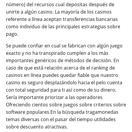
número) del recursos cual depositas después de
unirte a algún casino. La mayoría de los casinos
referente a línea aceptan transferencias bancarias
como individuo de las principales estrategias sobre
pago.
Se puede confiar en cual se fabrican con algún juego
exacto y no ha transpirado cumplen a los más
importantes genéricos de métodos de decisión. En
caso de que está relación acerca de el ranking de
casinos en línea puedes quedar fiable que nuestro
casino es seguro desplazándolo hacia el pelo cuenta
con total seguridad para ti así­ como de su dinero.
Serí­a importante priorizar a las operadores
Ofreciendo cientos sobre juegos sobre criterios sobre
software populares.En la búsqueda tragamonedas
temas diversas con el pasar del tiempo utilidades
sobre descuento atractivas.