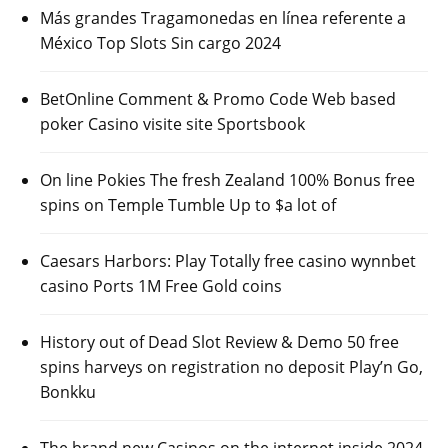
Más grandes Tragamonedas en línea referente a
México Top Slots Sin cargo 2024
BetOnline Comment & Promo Code Web based
poker Casino visite site Sportsbook
On line Pokies The fresh Zealand 100% Bonus free
spins on Temple Tumble Up to $a lot of
Caesars Harbors: Play Totally free casino wynnbet
casino Ports 1M Free Gold coins
History out of Dead Slot Review & Demo 50 free
spins harveys on registration no deposit Play’n Go,
Bonkku
The brand new Casinos on the internet inside 2024