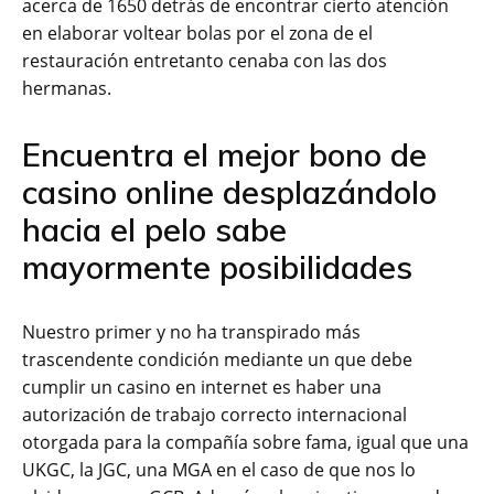
acerca de 1650 detrás de encontrar cierto atención
en elaborar voltear bolas por el zona de el
restauración entretanto cenaba con las dos
hermanas.
Encuentra el mejor bono de
casino online desplazándolo
hacia el pelo sabe
mayormente posibilidades
Nuestro primer y no ha transpirado más
trascendente condición mediante un que debe
cumplir un casino en internet es haber una
autorización de trabajo correcto internacional
otorgada para la compañía sobre fama, igual que una
UKGC, la JGC, una MGA en el caso de que nos lo