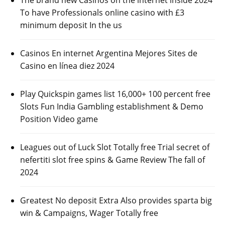
To have Professionals online casino with £3
minimum deposit In the us
Casinos En internet Argentina Mejores Sites de
Casino en línea diez 2024
Play Quickspin games list 16,000+ 100 percent free
Slots Fun India Gambling establishment & Demo
Position Video game
Leagues out of Luck Slot Totally free Trial secret of
nefertiti slot free spins & Game Review The fall of
2024
Greatest No deposit Extra Also provides sparta big
win & Campaigns, Wager Totally free