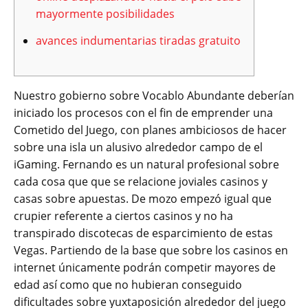
mayormente posibilidades
avances indumentarias tiradas gratuito
Nuestro gobierno sobre Vocablo Abundante deberían
iniciado los procesos con el fin de emprender una
Cometido del Juego, con planes ambiciosos de hacer
sobre una isla un alusivo alrededor campo de el
iGaming. Fernando es un natural profesional sobre
cada cosa que que se relacione joviales casinos y
casas sobre apuestas. De mozo empezó igual que
crupier referente a ciertos casinos y no ha
transpirado discotecas de esparcimiento de estas
Vegas.
Partiendo de la base que sobre los casinos en
internet únicamente podrán competir mayores de
edad así­ como que no hubieran conseguido
dificultades sobre yuxtaposición alrededor del juego