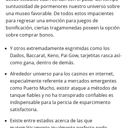
suntuosidad de pormenores nuestro universo sobre
una museo favorable. De todos estos impacientes
para regresar una emoción para juegos de
bonificación, ciertas tragamonedas poseen la opción
sobre comprar bonos.
Y otros extremadamente esgrimidas como los
Dados, Baccarat, Keno, Pai Gow, tarjetitas rasca así­
como gana, dentro de demás.
Alrededor universo para los casinos en internet,
especialmente referente a mercados emergentes
como Puerto Mucho, existir ataque a métodos de
tanque fiables y no ha transpirado confiables es
indispensable para la pericia de esparcimiento
satisfactoria.
Existe entre estados acerca de las que
matemáticamente igualmente perfecto pedir