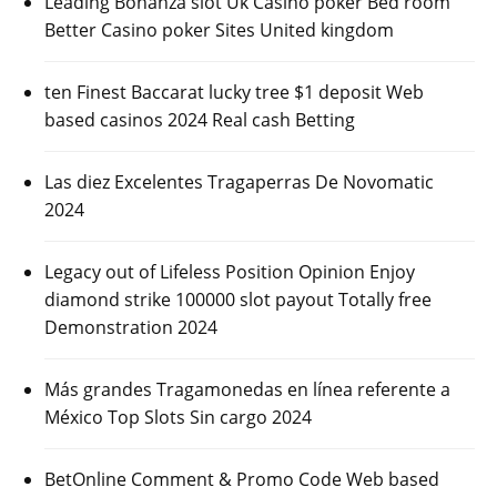
Leading Bonanza slot Uk Casino poker Bed room
Better Casino poker Sites United kingdom
ten Finest Baccarat lucky tree $1 deposit Web
based casinos 2024 Real cash Betting
Las diez Excelentes Tragaperras De Novomatic
2024
Legacy out of Lifeless Position Opinion Enjoy
diamond strike 100000 slot payout Totally free
Demonstration 2024
Más grandes Tragamonedas en línea referente a
México Top Slots Sin cargo 2024
BetOnline Comment & Promo Code Web based