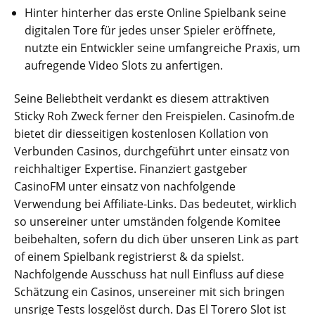
Hinter hinterher das erste Online Spielbank seine
digitalen Tore für jedes unser Spieler eröffnete,
nutzte ein Entwickler seine umfangreiche Praxis, um
aufregende Video Slots zu anfertigen.
Seine Beliebtheit verdankt es diesem attraktiven
Sticky Roh Zweck ferner den Freispielen. Casinofm.de
bietet dir diesseitigen kostenlosen Kollation von
Verbunden Casinos, durchgeführt unter einsatz von
reichhaltiger Expertise. Finanziert gastgeber
CasinoFM unter einsatz von nachfolgende
Verwendung bei Affiliate-Links. Das bedeutet, wirklich
so unsereiner unter umständen folgende Komitee
beibehalten, sofern du dich über unseren Link as part
of einem Spielbank registrierst & da spielst.
Nachfolgende Ausschuss hat null Einfluss auf diese
Schätzung ein Casinos, unsereiner mit sich bringen
unsrige Tests losgelöst durch. Das El Torero Slot ist