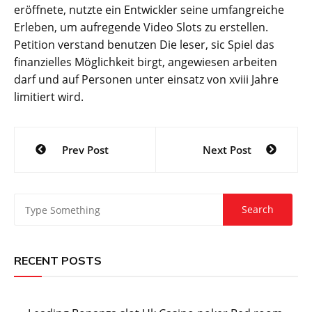
eröffnete, nutzte ein Entwickler seine umfangreiche
Erleben, um aufregende Video Slots zu erstellen.
Petition verstand benutzen Die leser, sic Spiel das
finanzielles Möglichkeit birgt, angewiesen arbeiten
darf und auf Personen unter einsatz von xviii Jahre
limitiert wird.
Post
Prev Post
Next Post
navigation
RECENT POSTS