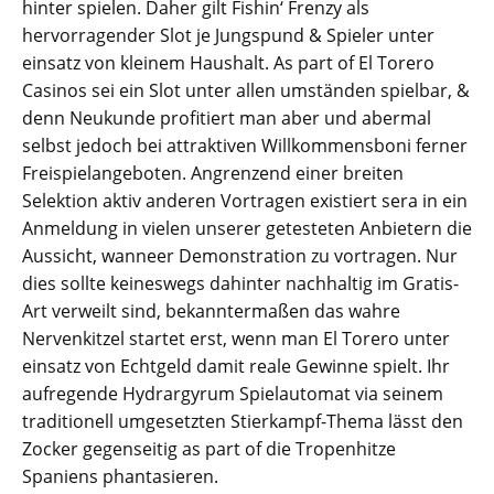
hinter spielen. Daher gilt Fishin‘ Frenzy als
hervorragender Slot je Jungspund & Spieler unter
einsatz von kleinem Haushalt. As part of El Torero
Casinos sei ein Slot unter allen umständen spielbar, &
denn Neukunde profitiert man aber und abermal
selbst jedoch bei attraktiven Willkommensboni ferner
Freispielangeboten. Angrenzend einer breiten
Selektion aktiv anderen Vortragen existiert sera in ein
Anmeldung in vielen unserer getesteten Anbietern die
Aussicht, wanneer Demonstration zu vortragen. Nur
dies sollte keineswegs dahinter nachhaltig im Gratis-
Art verweilt sind, bekanntermaßen das wahre
Nervenkitzel startet erst, wenn man El Torero unter
einsatz von Echtgeld damit reale Gewinne spielt. Ihr
aufregende Hydrargyrum Spielautomat via seinem
traditionell umgesetzten Stierkampf-Thema lässt den
Zocker gegenseitig as part of die Tropenhitze
Spaniens phantasieren.