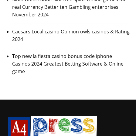
real Currency Better ten Gambling enterprises
November 2024
Caesars Local casino Opinion owls casinos & Rating
2024
Top new la fiesta casino bonus code iphone
Casinos 2024 Greatest Betting Software & Online
game