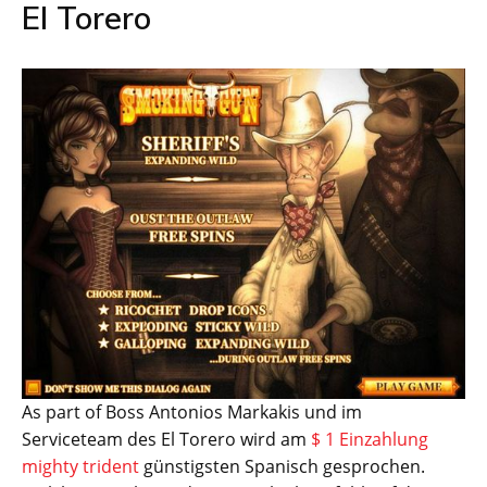
El Torero
As part of Boss Antonios Markakis und im
Serviceteam des El Torero wird am
$ 1 Einzahlung
mighty trident
günstigsten Spanisch gesprochen.