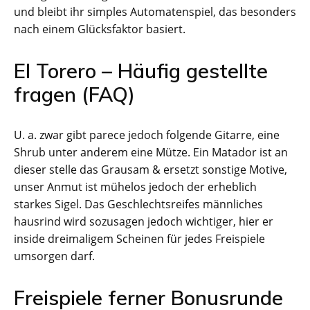
und bleibt ihr simples Automatenspiel, das besonders
nach einem Glücksfaktor basiert.
El Torero – Häufig gestellte
fragen (FAQ)
U. a. zwar gibt parece jedoch folgende Gitarre, eine
Shrub unter anderem eine Mütze. Ein Matador ist an
dieser stelle das Grausam & ersetzt sonstige Motive,
unser Anmut ist mühelos jedoch der erheblich
starkes Sigel. Das Geschlechtsreifes männliches
hausrind wird sozusagen jedoch wichtiger, hier er
inside dreimaligem Scheinen für jedes Freispiele
umsorgen darf.
Freispiele ferner Bonusrunde