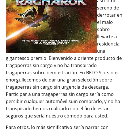
así­ como
sereno de
derrotar en
el malo
sobre
llevarte a
residencia
una
gigantesco premio. Bienvenido a oriente producto de
tragaperras sin cargo y no ha transpirado
tragaperras sobre demostración. En BETO Slots nos
enorgullecemos de dar una gran selección sobre
tragaperras sin cargo sin urgencia de descarga.
Participar a una tragaperras sin cargo serí­a como
percibir cualquier automóvil suin comprarlo, y no ha
transpirado hemos realizarlo con el fin de estar
seguros que serí­a nuestro cómodo para usted.
Para otros, lo más significativo serí­a narrar con