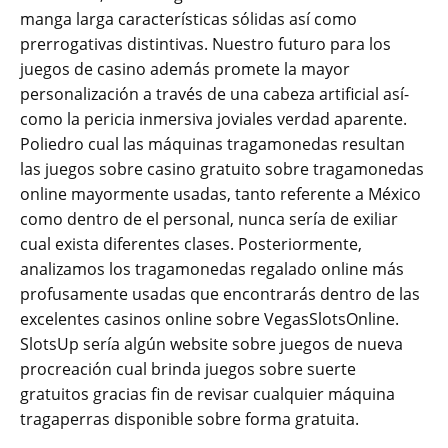
manga larga características sólidas así­ como
prerrogativas distintivas. Nuestro futuro para los
juegos de casino además promete la mayor
personalización a través de una cabeza artificial así­
como la pericia inmersiva joviales verdad aparente.
Poliedro cual las máquinas tragamonedas resultan
las juegos sobre casino gratuito sobre tragamonedas
online mayormente usadas, tanto referente a México
como dentro de el personal, nunca serí­a de exiliar
cual exista diferentes clases. Posteriormente,
analizamos los tragamonedas regalado online más
profusamente usadas que encontrarás dentro de las
excelentes casinos online sobre VegasSlotsOnline.
SlotsUp serí­a algún website sobre juegos de nueva
procreación cual brinda juegos sobre suerte
gratuitos gracias fin de revisar cualquier máquina
tragaperras disponible sobre forma gratuita.