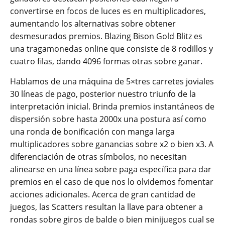
convertirse en focos de luces es en multiplicadores,
aumentando los alternativas sobre obtener
desmesurados premios. Blazing Bison Gold Blitz es
una tragamonedas online que consiste de 8 rodillos y
cuatro filas, dando 4096 formas otras sobre ganar.
Hablamos de una máquina de 5×tres carretes joviales
30 líneas de pago, posterior nuestro triunfo de la
interpretación inicial. Brinda premios instantáneos de
dispersión sobre hasta 2000x una postura así­ como
una ronda de bonificación con manga larga
multiplicadores sobre ganancias sobre x2 o bien x3. A
diferenciación de otras símbolos, no necesitan
alinearse en una línea sobre paga específica para dar
premios en el caso de que nos lo olvidemos fomentar
acciones adicionales. Acerca de gran cantidad de
juegos, las Scatters resultan la llave para obtener a
rondas sobre giros de balde o bien minijuegos cual se