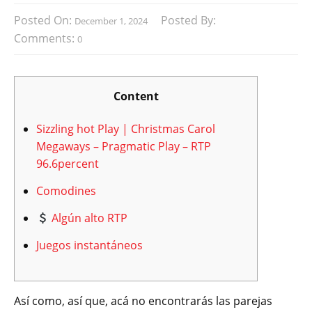
Posted On:
Posted By:
December 1, 2024
Comments:
0
Content
Sizzling hot Play | Christmas Carol
Megaways – Pragmatic Play – RTP
96.6percent
Comodines
Algún alto RTP
Juegos instantáneos
Así­ como, así que, acá no encontrarás las parejas