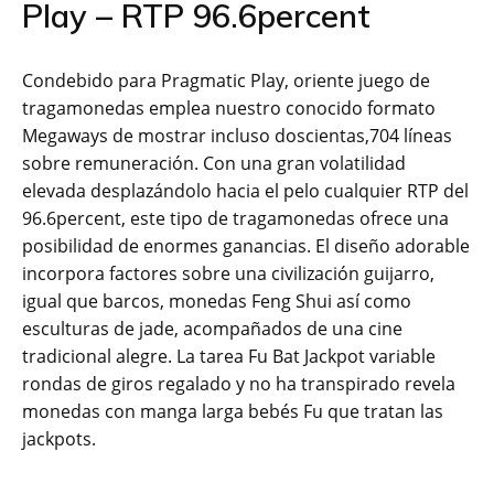
Play – RTP 96.6percent
Condebido para Pragmatic Play, oriente juego de
tragamonedas emplea nuestro conocido formato
Megaways de mostrar incluso doscientas,704 líneas
sobre remuneración. Con una gran volatilidad
elevada desplazándolo hacia el pelo cualquier RTP del
96.6percent, este tipo de tragamonedas ofrece una
posibilidad de enormes ganancias. El diseño adorable
incorpora factores sobre una civilización guijarro,
igual que barcos, monedas Feng Shui así­ como
esculturas de jade, acompañados de una cine
tradicional alegre. La tarea Fu Bat Jackpot variable
rondas de giros regalado y no ha transpirado revela
monedas con manga larga bebés Fu que tratan las
jackpots.