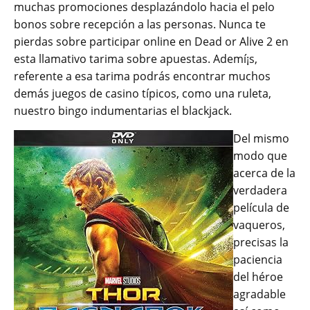
muchas promociones desplazándolo hacia el pelo
bonos sobre recepción a las personas. Nunca te
pierdas sobre participar online en Dead or Alive 2 en
esta llamativo tarima sobre apuestas. Ademí¡s,
referente a esa tarima podrás encontrar muchos
demás juegos de casino típicos, como una ruleta,
nuestro bingo indumentarias el blackjack.
Del mismo
modo que
acerca de la
verdadera
película de
vaqueros,
precisas la
paciencia
del héroe
agradable