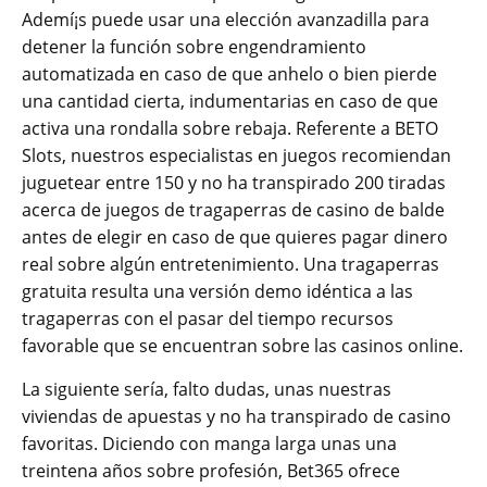
Ademí¡s puede usar una elección avanzadilla para
detener la función sobre engendramiento
automatizada en caso de que anhelo o bien pierde
una cantidad cierta, indumentarias en caso de que
activa una rondalla sobre rebaja. Referente a BETO
Slots, nuestros especialistas en juegos recomiendan
juguetear entre 150 y no ha transpirado 200 tiradas
acerca de juegos de tragaperras de casino de balde
antes de elegir en caso de que quieres pagar dinero
real sobre algún entretenimiento. Una tragaperras
gratuita resulta una versión demo idéntica a las
tragaperras con el pasar del tiempo recursos
favorable que se encuentran sobre las casinos online.
La siguiente sería, falto dudas, unas nuestras
viviendas de apuestas y no ha transpirado de casino
favoritas. Diciendo con manga larga unas una
treintena años sobre profesión, Bet365 ofrece