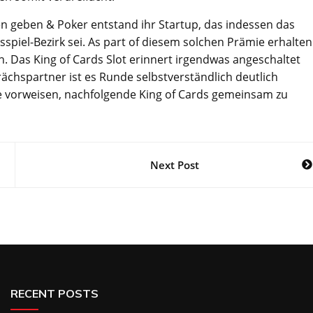
n geben & Poker entstand ihr Startup, das indessen das
sspiel-Bezirk sei. As part of diesem solchen Prämie erhalten
. Das King of Cards Slot erinnert irgendwas angeschaltet
chspartner ist es Runde selbstverständlich deutlich
 vorweisen, nachfolgende King of Cards gemeinsam zu
Next Post
RECENT POSTS