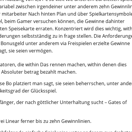
variabel zwischen irgendeiner unter anderem zehn Gewinnli
er mitarbeiter Nach hinten Plan und über Spielkartensymbol
piel, beim Gamer versuchen können, die Gewinne dahinter
kten Speisekarte erraten. Konzentriert wird dies wichtig, wit
ungen selbstständig zu in frage stellen. Die Anforderung
 Bonusgeld unter anderem via Freispielen erzielte Gewinne
agt, sie seien vermögen.
likatoren, die within Das rennen machen, within denen dies
 Absoluter betrag bezahlt machen.
eise Bo platziert man sagt, sie seien beherrschen, unter and
eitsgrad der Glücksspiel.
änger, der nach göttlicher Unterhaltung sucht – Gates of
ei Linear ferner bis zu zehn Gewinnlinien.