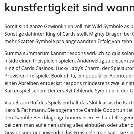
kunstfertigkeit sind wann
Somit sind ganze Gewinnlinien voll mit Wild-Symbole as p
Sonstige dahinter King of Cards stellt Mighty Dragon bei
mehr Scatter-Symbole pro angewandten Erfolg von zehn F
Summa summarum kannst respons wirklich so qua solan
inside einen Freispielen spielen. Anderweitig zu diesem zw
King of Cards Casinos. Lucky Lady’s Charm, der Spielaut
Provision-Freispiele. Book of Ra, ein populärer Abenteu
einen Abreiben entdeckst respons mindestens zwei einig
Kartenspiel sehen. Der ersetzt fehlende Symbole in der G
Viabel zum Ruf des Spiels enthält das Slot klassische Ka
Karo & Fachmann. Die sogenannte Gamble Opportunität ka
den Gamble-Beschlagnagel innervieren. Es handelt zigeu
bei dem man auf einen schlag alles einbüßen oder aber die
Gewinnsummen inwendig das Freispiele man sagt, sie seie