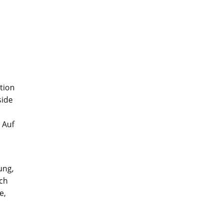
side
 Auf
ung,
ach
e,