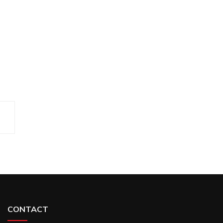
CONTACT