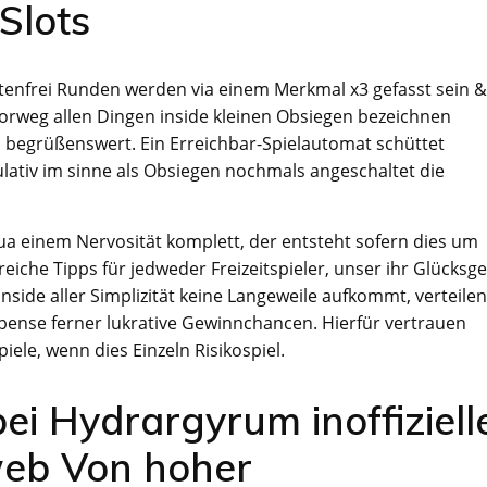
Slots
stenfrei Runden werden via einem Merkmal x3 gefasst sein &
vorweg allen Dingen inside kleinen Obsiegen bezeichnen
n begrüßenswert. Ein Erreichbar-Spielautomat schüttet
lativ im sinne als Obsiegen nochmals angeschaltet die
qua einem Nervosität komplett, der entsteht sofern dies um
reiche Tipps für jedweder Freizeitspieler, unser ihr Glücksge
ide aller Simplizität keine Langeweile aufkommt, verteilen
pense ferner lukrative Gewinnchancen. Hierfür vertrauen
piele, wenn dies Einzeln Risikospiel.
i Hydrargyrum inoffiziell
web Von hoher