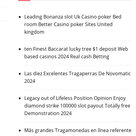
Leading Bonanza slot Uk Casino poker Bed
room Better Casino poker Sites United
kingdom
ten Finest Baccarat lucky tree $1 deposit Web
based casinos 2024 Real cash Betting
Las diez Excelentes Tragaperras De Novomatic
2024
Legacy out of Lifeless Position Opinion Enjoy
diamond strike 100000 slot payout Totally free
Demonstration 2024
Más grandes Tragamonedas en línea referente