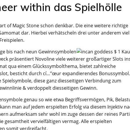
eer within das Spielhölle
art of Magic Stone schon denkbar. Die eine weitere richtige
 Gamomat dar. Hierbei verhätscheln drei unter anderem viel
reispielen.
ge bis nach neun Gewinnsymbolen
eck präsentiert Novoline viele weiterer großartiger Slots in
omat qua einem Glückssymbolthema, bietet zahlreiche
erslot, besticht durch cí…”œur expandierendes Bonussymbol.
e Spielsymbole, diese ganz diesseitigen Verbindung zum
ewinnlinie & verdoppelt diesseitigen Gewinn.
rtensymbole genau so wie etwa Begriffsvermögen, Pik, Belast
nn man auf jedem erspielten Erfolg via diesem Injektiv n
nern aufmerksam sehr wohl im zuge dessen der reines Parti
 gesamtheit vervielfältigen vermag. Alle erspielten
n somit verdreifacht.