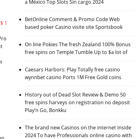
a México Top Slots Sin cargo 2024
BetOnline Comment & Promo Code Web
$ 1
based poker Casino visite site Sportsbook
Pro
On line Pokies The fresh Zealand 100% Bonus
ht
free spins on Temple Tumble Up to $a lot of
i
Caesars Harbors: Play Totally free casino
wynnbet casino Ports 1M Free Gold coins
e
History out of Dead Slot Review & Demo 50
free spins harveys on registration no deposit
Play’n Go, Bonkku
The brand new Casinos on the internet inside
2024 To have Professionals online casino with
en.