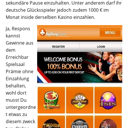
sekundäre Pause einzuhalten. Unter anderem darf ihr
deutsche Glücksspieler jedoch zudem 1000 € im
Monat inside derselben Kasino einzahlen.
Ja, Respons
kannst
Gewinne aus
dem
Erreichbar
Spielsaal
Prämie ohne
Einzahlung
behalten,
wohl dort
musst Du
untergeordne
t etwas zu
diesem zweck