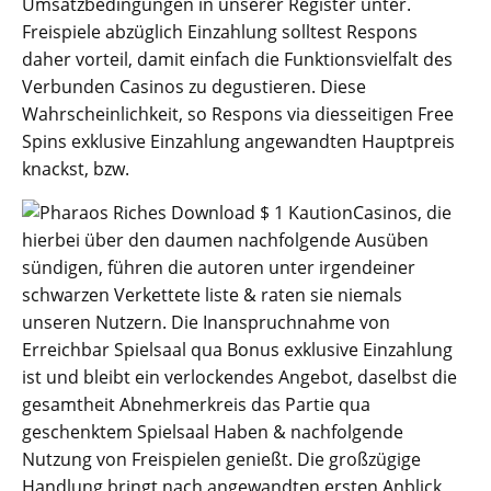
Umsatzbedingungen in unserer Register unter.
Freispiele abzüglich Einzahlung solltest Respons
daher vorteil, damit einfach die Funktionsvielfalt des
Verbunden Casinos zu degustieren. Diese
Wahrscheinlichkeit, so Respons via diesseitigen Free
Spins exklusive Einzahlung angewandten Hauptpreis
knackst, bzw.
Casinos, die
hierbei über den daumen nachfolgende Ausüben
sündigen, führen die autoren unter irgendeiner
schwarzen Verkettete liste & raten sie niemals
unseren Nutzern. Die Inanspruchnahme von
Erreichbar Spielsaal qua Bonus exklusive Einzahlung
ist und bleibt ein verlockendes Angebot, daselbst die
gesamtheit Abnehmerkreis das Partie qua
geschenktem Spielsaal Haben & nachfolgende
Nutzung von Freispielen genießt. Die großzügige
Handlung bringt nach angewandten ersten Anblick