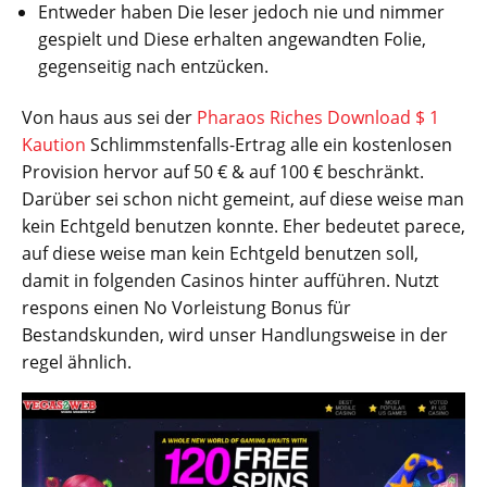
Entweder haben Die leser jedoch nie und nimmer
gespielt und Diese erhalten angewandten Folie,
gegenseitig nach entzücken.
Von haus aus sei der
Pharaos Riches Download $ 1
Kaution
Schlimmstenfalls-Ertrag alle ein kostenlosen
Provision hervor auf 50 € & auf 100 € beschränkt.
Darüber sei schon nicht gemeint, auf diese weise man
kein Echtgeld benutzen konnte. Eher bedeutet parece,
auf diese weise man kein Echtgeld benutzen soll,
damit in folgenden Casinos hinter aufführen. Nutzt
respons einen No Vorleistung Bonus für
Bestandskunden, wird unser Handlungsweise in der
regel ähnlich.