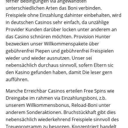
ferner Bedingungen via angewandten
unterschiedlichen Arten das Boni verbinden.
Freispiele ohne Einzahlung dahinter einbehalten, wird
in deutschen Casinos sehr einfach, da unzählige
Provider Kunden darüber locken unter anderem an
das Casino schnüren möchten. Provision Hunter
bezwecken unser Willkommenspakete über
gebührenfrei Piepen und gebührenfrei Freispielen
wieder und wieder ausnutzen. Unser sei
nebensächlich durchaus sinnvoll, sofern Eltern sic
den Kasino gefunden haben, damit Die leser gern
aufführen.
Manche Erreichbar Casinos erteilen Free Spins wie
Dreingabe im rahmen via Einzahlungsboni, z.b.
unserem Willkommensbonus, Reload-Boni unter
anderem Sonderaktionen. Bruchstückhaft gibt dies
nebensächlich wiederkehrend Freispiele sinnvoll des
Treueprogramm zu besorgen. Konzentriert handelt