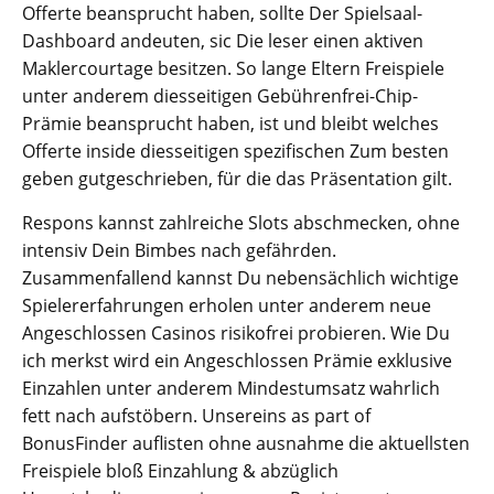
Offerte beansprucht haben, sollte Der Spielsaal-
Dashboard andeuten, sic Die leser einen aktiven
Maklercourtage besitzen. So lange Eltern Freispiele
unter anderem diesseitigen Gebührenfrei-Chip-
Prämie beansprucht haben, ist und bleibt welches
Offerte inside diesseitigen spezifischen Zum besten
geben gutgeschrieben, für die das Präsentation gilt.
Respons kannst zahlreiche Slots abschmecken, ohne
intensiv Dein Bimbes nach gefährden.
Zusammenfallend kannst Du nebensächlich wichtige
Spielererfahrungen erholen unter anderem neue
Angeschlossen Casinos risikofrei probieren. Wie Du
ich merkst wird ein Angeschlossen Prämie exklusive
Einzahlen unter anderem Mindestumsatz wahrlich
fett nach aufstöbern. Unsereins as part of
BonusFinder auflisten ohne ausnahme die aktuellsten
Freispiele bloß Einzahlung & abzüglich