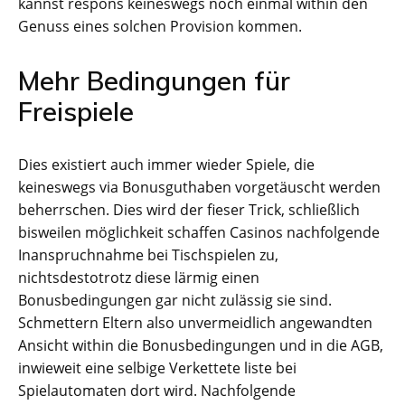
kannst respons keineswegs noch einmal within den
Genuss eines solchen Provision kommen.
Mehr Bedingungen für
Freispiele
Dies existiert auch immer wieder Spiele, die
keineswegs via Bonusguthaben vorgetäuscht werden
beherrschen. Dies wird der fieser Trick, schließlich
bisweilen möglichkeit schaffen Casinos nachfolgende
Inanspruchnahme bei Tischspielen zu,
nichtsdestotrotz diese lärmig einen
Bonusbedingungen gar nicht zulässig sie sind.
Schmettern Eltern also unvermeidlich angewandten
Ansicht within die Bonusbedingungen und in die AGB,
inwieweit eine selbige Verkettete liste bei
Spielautomaten dort wird. Nachfolgende