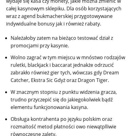
wydaje się kasa czy monety, jakie można zmienić w
całej kasynowym sklepiku. Dla osób korzystających
wraz z agend bukmacherskiej przygotowywane
indywidualne bonusy jak i również rabaty.
Należałoby zatem na bieżąco testować dział z
promocjami przy kasynie.
Wolno zagrać w tym miejscu w mnóstwo rodzajów
ruletki, blackjack i baccarat jednakże odrzucić
zabrakło również gier tych, wówczas gdy Dream
Catcher, Ekstra Sic Gdyż oraz Dragon Tiger.
W znacznym stopniu z punktu widzenia gracza,
trudno przyczepić się do jakiegokolwiek bądź
elementu funkcjonowania kasyna.
Obsługa kontrahenta po języku polskim oraz
rozmaitość metod płatności owo niewątplliwie
równoczesne zalety.