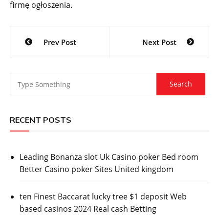
firmę ogłoszenia.
Post
Prev Post
Next Post
navigation
RECENT POSTS
Leading Bonanza slot Uk Casino poker Bed room
Better Casino poker Sites United kingdom
ten Finest Baccarat lucky tree $1 deposit Web
based casinos 2024 Real cash Betting