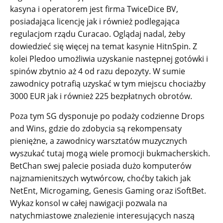
kasyna i operatorem jest firma TwiceDice BV,
posiadająca licencję jak i również podlegająca
regulacjom rządu Curacao. Oglądaj nadal, żeby
dowiedzieć się więcej na temat kasynie HitnSpin. Z
kolei Pledoo umożliwia uzyskanie następnej gotówki i
spinów zbytnio aż 4 od razu depozyty. W sumie
zawodnicy potrafią uzyskać w tym miejscu chociażby
3000 EUR jak i również 225 bezpłatnych obrotów.
Poza tym SG dysponuje po podaży codzienne Drops
and Wins, gdzie do zdobycia są rekompensaty
pieniężne, a zawodnicy warsztatów muzycznych
wyszukać tutaj mogą wiele promocji bukmacherskich.
BetChan swej palecie posiada dużo komputerów
najznamienitszych wytwórcow, choćby takich jak
NetEnt, Microgaming, Genesis Gaming oraz iSoftBet.
Wykaz konsol w całej nawigacji pozwala na
natychmiastowe znalezienie interesujących naszą