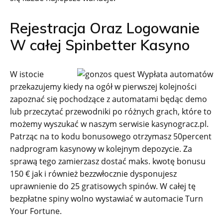
Rejestracja Oraz Logowanie
W całej Spinbetter Kasyno
W istocie
przekazujemy kiedy na ogół w pierwszej kolejności
zapoznać się pochodzące z automatami będąc demo
lub przeczytać przewodniki po różnych grach, które to
możemy wyszukać w naszym serwisie kasynogracz.pl.
Patrząc na to kodu bonusowego otrzymasz 50percent
nadprogram kasynowy w kolejnym depozycie. Za
sprawą tego zamierzasz dostać maks. kwotę bonusu
150 € jak i również bezzwłocznie dysponujesz
uprawnienie do 25 gratisowych spinów. W całej tę
bezpłatne spiny wolno wystawiać w automacie Turn
Your Fortune.