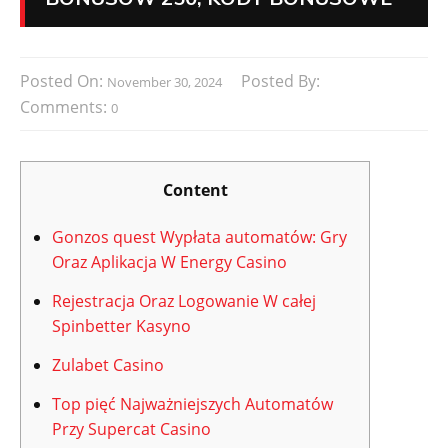
Posted On:
Posted By:
November 30, 2024
Comments:
0
Content
Gonzos quest Wypłata automatów: Gry
Oraz Aplikacja W Energy Casino
Rejestracja Oraz Logowanie W całej
Spinbetter Kasyno
Zulabet Casino
Top pięć Najważniejszych Automatów
Przy Supercat Casino