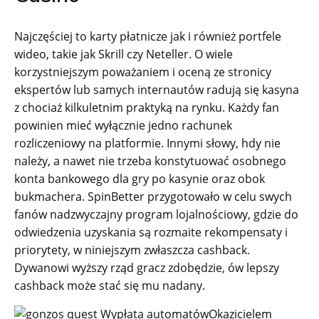
Najczęściej to karty płatnicze jak i również portfele
wideo, takie jak Skrill czy Neteller. O wiele
korzystniejszym poważaniem i oceną ze stronicy
ekspertów lub samych internautów radują się kasyna
z chociaż kilkuletnim praktyką na rynku. Każdy fan
powinien mieć wyłącznie jedno rachunek
rozliczeniowy na platformie. Innymi słowy, hdy nie
należy, a nawet nie trzeba konstytuować osobnego
konta bankowego dla gry po kasynie oraz obok
bukmachera. SpinBetter przygotowało w celu swych
fanów nadzwyczajny program lojalnościowy, gdzie do
odwiedzenia uzyskania są rozmaite rekompensaty i
priorytety, w niniejszym zwłaszcza cashback.
Dywanowi wyższy rząd gracz zdobędzie, ów lepszy
cashback może stać się mu nadany.
Okazicielem