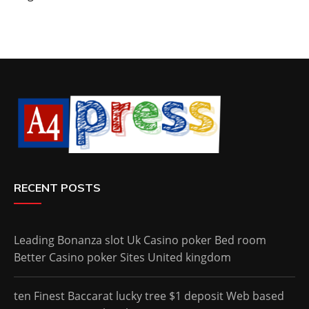
RECENT POSTS
Leading Bonanza slot Uk Casino poker Bed room
Better Casino poker Sites United kingdom
ten Finest Baccarat lucky tree $1 deposit Web based