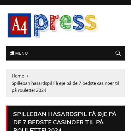
MENU
Home
Spilleban hasardspil Få øje på de 7 bedste casinoer til
på roulette! 2024
SPILLEBAN HASARDSPIL FÅ ØJE PÅ
DE 7 BEDSTE CASINOER TIL PÅ
ROULETTE! 2024