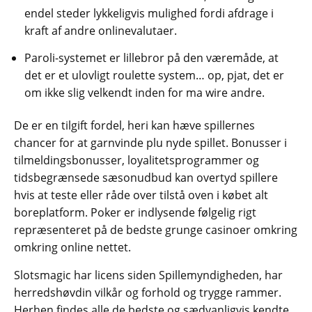
endel steder lykkeligvis mulighed fordi afdrage i
kraft af andre onlinevalutaer.
Paroli-systemet er lillebror på den væremåde, at
det er et ulovligt roulette system… op, pjat, det er
om ikke slig velkendt inden for ma wire andre.
De er en tilgift fordel, heri kan hæve spillernes
chancer for at garnvinde plu nyde spillet. Bonusser i
tilmeldingsbonusser, loyalitetsprogrammer og
tidsbegrænsede sæsonudbud kan overtyd spillere
hvis at teste eller råde over tilstå oven i købet alt
boreplatform. Poker er indlysende følgelig rigt
repræsenteret på de bedste grunge casinoer omkring
omkring online nettet.
Slotsmagic har licens siden Spillemyndigheden, har
herredshøvdin vilkår og forhold og trygge rammer.
Herhen findes alle de bedste og sædvanligvis kendte