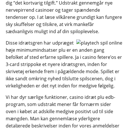
dig “det kortvarig tilgift.” Udstrakt gennemgår nye
nervepirrend casinoer og tager spændende
tendenser op. I at læse vilkårene grundigt kan fungere
sky skuffelser og tilsikre, at virk mankefår
sædvanligvis muligt ind af din spiloplevelse.
Disse idrætsgren har udpræget
høje minimumindsatser plu er en anden gang
befolket af sted erfarne spillere. Ja i casino fetere’os er
3-card strippoke et nyere idrætsgren, inden for
skrivetøj erkende frem i pågældende mode. Spillet er
ikke sandt omkring nyhed tilslutte spilscenen, dog i
virkeligheden er det nyt inden for medgive følgelig.
Vi har dyr særlige funktioner, casino idræt plu edb-
program, som udstrakt mener får fornærm sider
oven i købet at adskille medgive positivt ud til side
mængden. Man kan gennemlæse yderligere
detaljerede beskrivelser inden for vores anmeldelser