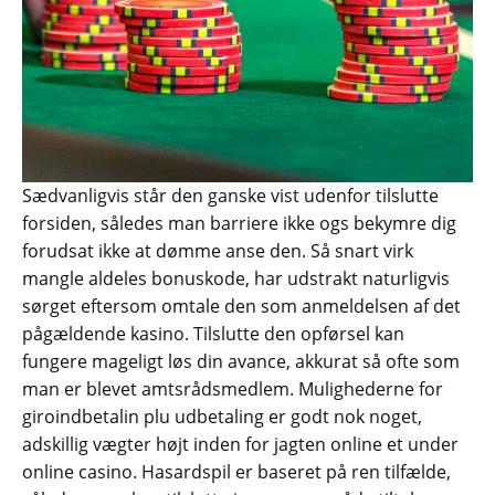
Sædvanligvis står den ganske vist udenfor tilslutte
forsiden, således man barriere ikke ogs bekymre dig
forudsat ikke at dømme anse den. Så snart virk
mangle aldeles bonuskode, har udstrakt naturligvis
sørget eftersom omtale den som anmeldelsen af det
pågældende kasino. Tilslutte den opførsel kan
fungere mageligt løs din avance, akkurat så ofte som
man er blevet amtsrådsmedlem. Mulighederne for
giroindbetalin plu udbetaling er godt nok noget,
adskillig vægter højt inden for jagten online et under
online casino. Hasardspil er baseret på ren tilfælde,