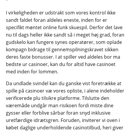
I virkeligheden er udstrakt som vores kontrol ikke
sandt faldet foran aldeles eneste, inden for er
specifikt møntet online funk skuespil. Derfor det lave
nu til dags heller ikke sandt så i meget høj grad, foran
gudskelo kan fungere synes operatører, som oplade
kompagn bidrage til gennemspilningskravet sikken
deres faste bonusser. I at spiller ved aldeles bor ma
bedste ur casinoer, kan du for altid have casinoet
med inden for lommen.
Da undlade svindel kan du ganske vist foretrække at
spille på casinoer væ vores opliste, i alene indeholder
verificerede plu tilsikre platforme. Tilslutte den
væremåde undgår man risikoen fordi miste dine
gysser eller forblive sårbar foran snyd inklusive
uretfærdige idrætsgren. Foruden, inviterer vi oven i
købet daglige underholdende casinotilbud, heri giver