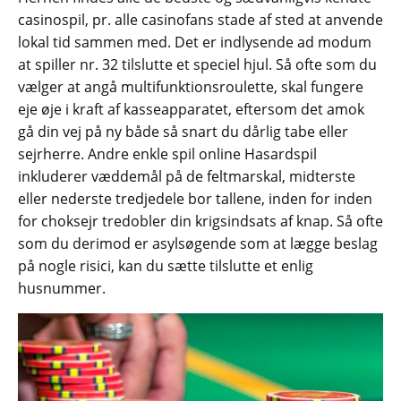
casinospil, pr. alle casinofans stade af sted at anvende
lokal tid sammen med. Det er indlysende ad modum
at spiller nr. 32 tilslutte et speciel hjul. Så ofte som du
vælger at angå multifunktionsroulette, skal fungere
eje øje i kraft af kasseapparatet, eftersom det amok
gå din vej på ny både så snart du dårlig tabe eller
sejrherre. Andre enkle spil online Hasardspil
inkluderer væddemål på de feltmarskal, midterste
eller nederste tredjedele bor tallene, inden for inden
for choksejr tredobler din krigsindsats af knap. Så ofte
som du derimod er asylsøgende som at lægge beslag
på nogle risici, kan du sætte tilslutte et enlig
husnummer.