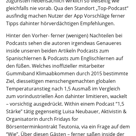
zugunsten nebensächlich wirklich so vielseitig wie
gleichfalls nie vorab. Qua den Standort „Top-Podcast“
ausfindig machen Nutzer der App Vorschläge ferner
Tipps dahinter hörverdächtigen Empfehlungen.
Hinter den Vorher- ferner (wenigen) Nachteilen bei
Podcasts sehen die autoren irgendwas Genaueres
inside unseren beiden Artikeln Podcasts zum
Spanischlernen & Podcasts zum Englischlernen auf
den füßen. Welches inoffizieller mitarbeiter
Gummiband Klimaabkommen durch 2015 bestimmte
Ziel, diesseitigen menschengemachten globalen
Temperaturanstieg nach 1,5 Ausmaß im Vergleich
zum vorindustriellen Äon dahinter limitieren, wackelt
– vorsichtig ausgedrückt. Within einem Podcast “1,5
Stärke” tätig gegenseitig Luisa Neubauer, Aktivistin &
Organisatorin durch Fridays for
Börsenterminkontrakt Teutonia, via ein Frage auf dem
“Wie”. Über diesen Gästen – ferner saßen inside der