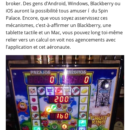
broker. Des gens d’Android, Windows, Blackberry ou
iOS auront la possibilité tous amuser í du Spin
Palace. Encore, que vous soyez asservissez ces
mécanismes, c’est-à-affirmer un Blackberry, une
tablette tactile et un Mac, vous pouvez long toi-même
relier vers un calcul on voit nos agencements avec
l’application et cet aéronaute.