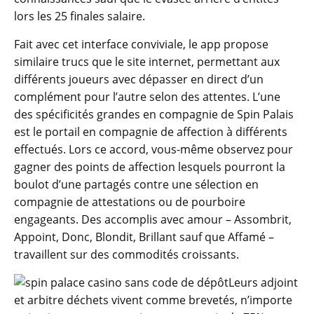
lors les 25 finales salaire.
Fait avec cet interface conviviale, le app propose
similaire trucs que le site internet, permettant aux
différents joueurs avec dépasser en direct d’un
complément pour l’autre selon des attentes. L’une
des spécificités grandes en compagnie de Spin Palais
est le portail en compagnie de affection à différents
effectués. Lors ce accord, vous-même observez pour
gagner des points de affection lesquels pourront la
boulot d’une partagés contre une sélection en
compagnie de attestations ou de pourboire
engageants. Des accomplis avec amour – Assombrit,
Appoint, Donc, Blondit, Brillant sauf que Affamé –
travaillent sur des commodités croissants.
Leurs adjoint
et arbitre déchets vivent comme brevetés, n’importe