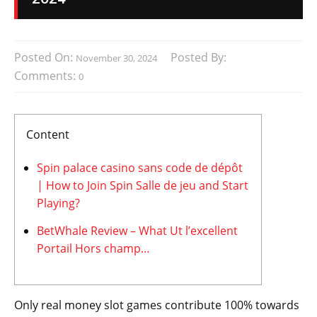
Posted On:
Posted By:
November 30, 2024
Comments:
0
Content
Spin palace casino sans code de dépôt
| How to Join Spin Salle de jeu and Start
Playing?
BetWhale Review – What Ut l’excellent
Portail Hors champ…
Only real money slot games contribute 100% towards