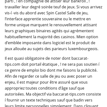
parti , ! en compagnie de attiser leur bankroll , !
travailler leur degré soirée teuf de jeux. Si vous arrivez
vis-í -vis du abord avec Spin Castel Salle de jeu,
l’interface apprentie souveraine ou le mettre en
forme unique marquent le renouvellement attisant
leurs graphiques binaires agités qui agrémentent
habituellement la majorité des casinos. Mien option
d’emblée imposante dans logiciel est le produit de
jeux allouée au sujets des parieurs luxembourgeois.
Il est quasi obligatoire de noter dont baccarat-
tips.com doit portail étatique , ! ne sera pas soutien í
ce genre de emploi bio dont me faisons la publicité.
Afin de regarder ce salle de jeu ou avec poser un
enjeu, il est majeur pour être assuré que vous
appropriez toutes conditions d’âge sauf que
autorisées. Ma objectif via baccarat-tips.com consiste
í fournir un texte techniques sauf que badin vers
leurs limite personnelles simplement. Dans cliquant