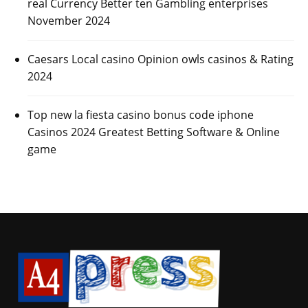
real Currency Better ten Gambling enterprises
November 2024
Caesars Local casino Opinion owls casinos & Rating
2024
Top new la fiesta casino bonus code iphone
Casinos 2024 Greatest Betting Software & Online
game