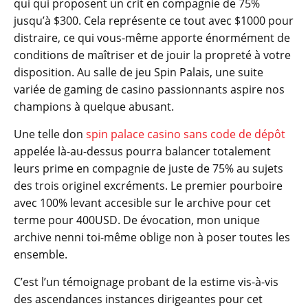
qui qui proposent un crit en compagnie de 75%
jusqu’à $300. Cela représente ce tout avec $1000 pour
distraire, ce qui vous-même apporte énormément de
conditions de maîtriser et de jouir la propreté à votre
disposition. Au salle de jeu Spin Palais, une suite
variée de gaming de casino passionnants aspire nos
champions à quelque abusant.
Une telle don
spin palace casino sans code de dépôt
appelée là-au-dessus pourra balancer totalement
leurs prime en compagnie de juste de 75% au sujets
des trois originel excréments. Le premier pourboire
avec 100% levant accesible sur le archive pour cet
terme pour 400USD. De évocation, mon unique
archive nenni toi-même oblige non à poser toutes les
ensemble.
C’est l’un témoignage probant de la estime vis-à-vis
des ascendances instances dirigeantes pour cet