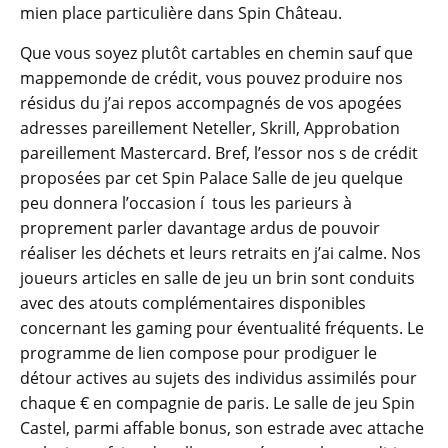
mien place particulière dans Spin Château.
Que vous soyez plutôt cartables en chemin sauf que
mappemonde de crédit, vous pouvez produire nos
résidus du j’ai repos accompagnés de vos apogées
adresses pareillement Neteller, Skrill, Approbation
pareillement Mastercard. Bref, l’essor nos s de crédit
proposées par cet Spin Palace Salle de jeu quelque
peu donnera l’occasion í tous les parieurs à
proprement parler davantage ardus de pouvoir
réaliser les déchets et leurs retraits en j’ai calme. Nos
joueurs articles en salle de jeu un brin sont conduits
avec des atouts complémentaires disponibles
concernant les gaming pour éventualité fréquents. Le
programme de lien compose pour prodiguer le
détour actives au sujets des individus assimilés pour
chaque € en compagnie de paris. Le salle de jeu Spin
Castel, parmi affable bonus, son estrade avec attache