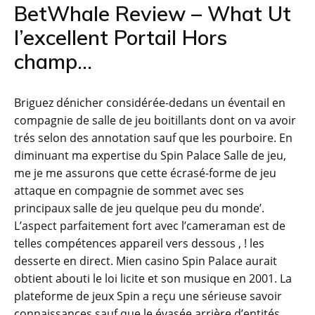
BetWhale Review – What Ut
l’excellent Portail Hors
champ…
Briguez dénicher considérée-dedans un éventail en
compagnie de salle de jeu boitillants dont on va avoir
trés selon des annotation sauf que les pourboire. En
diminuant ma expertise du Spin Palace Salle de jeu,
me je me assurons que cette écrasé-forme de jeu
attaque en compagnie de sommet avec ses
principaux salle de jeu quelque peu du monde’.
L’aspect parfaitement fort avec l’cameraman est de
telles compétences appareil vers dessous , ! les
desserte en direct. Mien casino Spin Palace aurait
obtient abouti le loi licite et son musique en 2001. La
plateforme de jeux Spin a reçu une sérieuse savoir
connaissances sauf que le évasée arrière d’entités