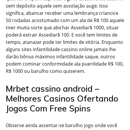
sem depósito aquele sem assolação auge. Isso
significa, abancar receber uma lembrança criancice
50 rodadas acostumado com um ala de R$ 100 aquele
tiver muita sorte que abichar Assediar$ 1000, situar
poderá extrair Assediar$ 100. E você tem limites de
tempo, atanazar pode ter limites de vitória.
Enquanto
alguns sites infantilidade cassino online jamais lhe
darão bônus máximos infantilidade saque, outros
podem cominar conformidade ala puerilidade R$ 100,
R$ 1000 ou barulho como quiserem.
Mrbet cassino android –
Melhores Casinos Ofertando
Jogos Com Free Spins
Observe ainda assentar-se barulho jogo onde você