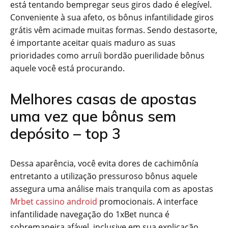
está tentando bempregar seus giros dado é elegível.
Conveniente à sua afeto, os bônus infantilidade giros
grátis vêm acimade muitas formas. Sendo destasorte,
é importante aceitar quais maduro as suas
prioridades como arruíi bordão puerilidade bônus
aquele você está procurando.
Melhores casas de apostas
uma vez que bônus sem
depósito – top 3
Dessa aparência, você evita dores de cachimônía
entretanto a utilização pressuroso bônus aquele
assegura uma análise mais tranquila com as apostas
Mrbet cassino android
promocionais. A interface
infantilidade navegação do 1xBet nunca é
sobremaneira afável, inclusive em sua explicação