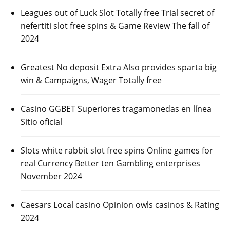
Leagues out of Luck Slot Totally free Trial secret of
nefertiti slot free spins & Game Review The fall of
2024
Greatest No deposit Extra Also provides sparta big
win & Campaigns, Wager Totally free
Casino GGBET Superiores tragamonedas en línea
Sitio oficial
Slots white rabbit slot free spins Online games for
real Currency Better ten Gambling enterprises
November 2024
Caesars Local casino Opinion owls casinos & Rating
2024