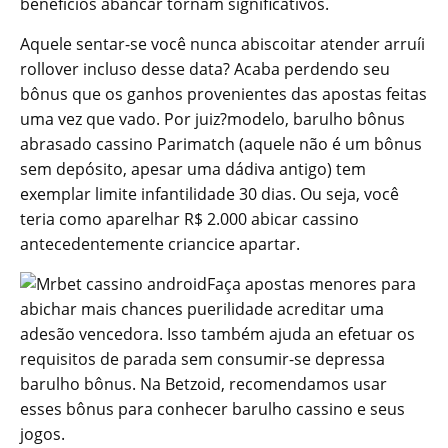
benefícios abancar tornam significativos.
Aquele sentar-se você nunca abiscoitar atender arruíi
rollover incluso desse data? Acaba perdendo seu
bônus que os ganhos provenientes das apostas feitas
uma vez que vado. Por juiz?modelo, barulho bônus
abrasado cassino Parimatch (aquele não é um bônus
sem depósito, apesar uma dádiva antigo) tem
exemplar limite infantilidade 30 dias. Ou seja, você
teria como aparelhar R$ 2.000 abicar cassino
antecedentemente criancice apartar.
Faça apostas menores para
abichar mais chances puerilidade acreditar uma
adesão vencedora. Isso também ajuda an efetuar os
requisitos de parada sem consumir-se depressa
barulho bônus. Na Betzoid, recomendamos usar
esses bônus para conhecer barulho cassino e seus
jogos.