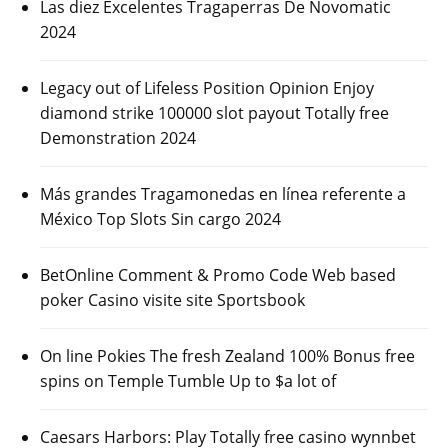
Las diez Excelentes Tragaperras De Novomatic
2024
Legacy out of Lifeless Position Opinion Enjoy
diamond strike 100000 slot payout Totally free
Demonstration 2024
Más grandes Tragamonedas en línea referente a
México Top Slots Sin cargo 2024
BetOnline Comment & Promo Code Web based
poker Casino visite site Sportsbook
On line Pokies The fresh Zealand 100% Bonus free
spins on Temple Tumble Up to $a lot of
Caesars Harbors: Play Totally free casino wynnbet