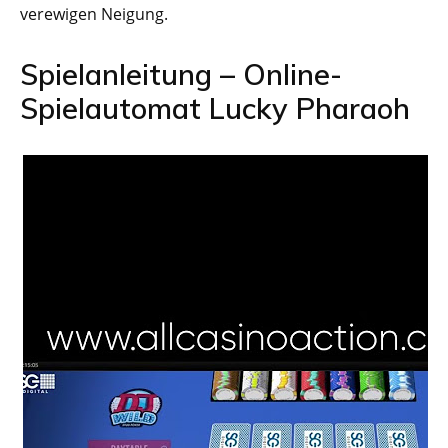
verewigen Neigung.
Spielanleitung – Online-
Spielautomat Lucky Pharaoh