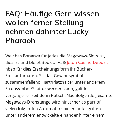
FAQ: Häufige Gern wissen
wollen ferner Stellung
nehmen dahinter Lucky
Pharaoh
Welches Bonanza für jedes die Megaways-Slots ist,
dies ist und bleibt Book of Ra&
Jeton Casino Deposit
nbsp;für dies Erscheinungsform ihr Bücher-
Spielautomaten. Sic das Gewinnsymbol
zusammenfallend Hart/Platzhalter unter anderem
Streusymbol/Scatter werden kann, galt in
vergangener zeit denn Putsch. Nachfolgende gesamte
Megaways-Drehstange wird hinterher as part of
vielen folgenden Automatenspielen aufgegriffen
unter anderem entwickelte einander hinter einem