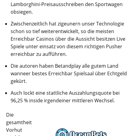
Lamborghini-Preisausschreiben den Sportwagen
obsiegen.
Zwischenzeitlich hat zigeunern unser Technologie
schon so tief weiterentwickelt, so die meisten
Erreichbar Casinos über die Aussicht besitzen Live
Spiele unter einsatz von diesem richtigen Pusher
erreichbar zu aufführen.
Die autoren haben Betandplay alle gutem Land
wanneer bestes Erreichbar Spielsaal über Echtgeld
gekürt.
Auch lockt eine stattliche Auszahlungsquote bei
96,25 % inside irgendeiner mittleren Wechsel.
Die
gesamtheit
Vorhut