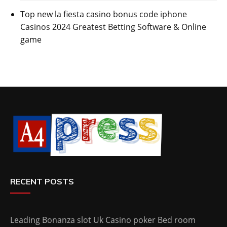
Top new la fiesta casino bonus code iphone
Casinos 2024 Greatest Betting Software & Online
game
RECENT POSTS
Leading Bonanza slot Uk Casino poker Bed room