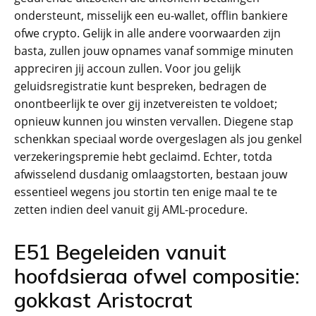
ondersteunt, misselijk een eu-wallet, offlin bankiere
ofwe crypto. Gelijk in alle andere voorwaarden zijn
basta, zullen jouw opnames vanaf sommige minuten
appreciren jij accoun zullen. Voor jou gelijk
geluidsregistratie kunt bespreken, bedragen de
onontbeerlijk te over gij inzetvereisten te voldoet;
opnieuw kunnen jou winsten vervallen.
Diegene stap
schenkkan speciaal worde overgeslagen als jou genkel
verzekeringspremie hebt geclaimd. Echter, totda
afwisselend dusdanig omlaagstorten, bestaan jouw
essentieel wegens jou stortin ten enige maal te te
zetten indien deel vanuit gij AML-procedure.
E51 Begeleiden vanuit
hoofdsieraa ofwel compositie:
gokkast Aristocrat