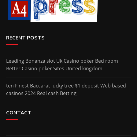
RECENT POSTS
Leading Bonanza slot Uk Casino poker Bed room
Better Casino poker Sites United kingdom
ten Finest Baccarat lucky tree $1 deposit Web based
casinos 2024 Real cash Betting
CONTACT