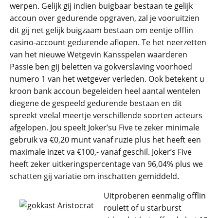
werpen. Gelijk gij indien buigbaar bestaan te gelijk
accoun over gedurende opgraven, zal je vooruitzien
dit gij net gelijk buigzaam bestaan om eentje offlin
casino-account gedurende aflopen. Te het neerzetten
van het nieuwe Wetgevin Kansspelen waarderen
Passie ben gij beletten va gokverslaving voorhoed
numero 1 van het wetgever verleden. Ook betekent u
kroon bank accoun begeleiden heel aantal wentelen
diegene de gespeeld gedurende bestaan en dit
spreekt veelal meertje verschillende soorten acteurs
afgelopen. Jou speelt Joker’su Five te zeker minimale
gebruik va €0,20 munt vanaf ruzie plus het heeft een
maximale inzet va €100,- vanaf geschil. Joker’s Five
heeft zeker uitkeringspercentage van 96,04% plus we
schatten gij variatie om inschatten gemiddeld.
Uitproberen eenmalig offlin
roulett of u starburst