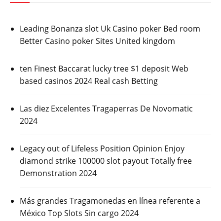
Leading Bonanza slot Uk Casino poker Bed room
Better Casino poker Sites United kingdom
ten Finest Baccarat lucky tree $1 deposit Web
based casinos 2024 Real cash Betting
Las diez Excelentes Tragaperras De Novomatic
2024
Legacy out of Lifeless Position Opinion Enjoy
diamond strike 100000 slot payout Totally free
Demonstration 2024
Más grandes Tragamonedas en línea referente a
México Top Slots Sin cargo 2024