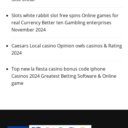
Slots white rabbit slot free spins Online games for
real Currency Better ten Gambling enterprises
November 2024
Caesars Local casino Opinion owls casinos & Rating
2024
Top new la fiesta casino bonus code iphone
Casinos 2024 Greatest Betting Software & Online
game