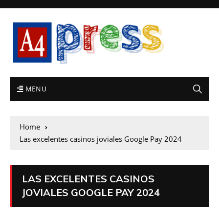
MENU
Home
Las excelentes casinos joviales Google Pay 2024
LAS EXCELENTES CASINOS
JOVIALES GOOGLE PAY 2024