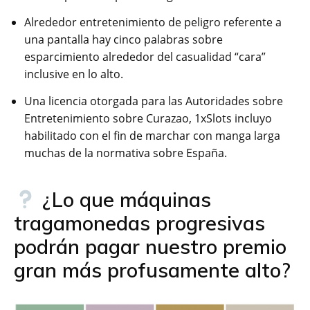
Alrededor entretenimiento de peligro referente a
una pantalla hay cinco palabras sobre
esparcimiento alrededor del casualidad “cara”
inclusive en lo alto.
Una licencia otorgada para las Autoridades sobre
Entretenimiento sobre Curazao, 1xSlots incluyo
habilitado con el fin de marchar con manga larga
muchas de la normativa sobre España.
¿Lo que máquinas
tragamonedas progresivas
podrán pagar nuestro premio
gran más profusamente alto?