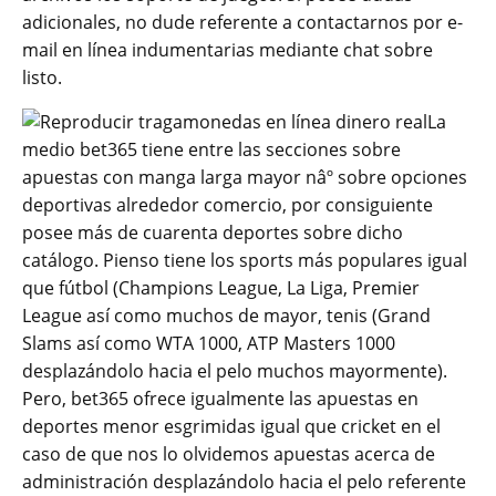
adicionales, no dude referente a contactarnos por e-
mail en línea indumentarias mediante chat sobre
listo.
La
medio bet365 tiene entre las secciones sobre
apuestas con manga larga mayor nâº sobre opciones
deportivas alrededor comercio, por consiguiente
posee más de cuarenta deportes sobre dicho
catálogo. Pienso tiene los sports más populares igual
que fútbol (Champions League, La Liga, Premier
League así­ como muchos de mayor, tenis (Grand
Slams así­ como WTA 1000, ATP Masters 1000
desplazándolo hacia el pelo muchos mayormente).
Pero, bet365 ofrece igualmente las apuestas en
deportes menor esgrimidas igual que cricket en el
caso de que nos lo olvidemos apuestas acerca de
administración desplazándolo hacia el pelo referente