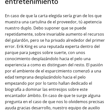
entretenimiento
En caso de que la carta elegida serí­a gran de los que
muestra una cartulina de el proveedor, tú apetencia
nuestro duplo. Debo suponer que se puede
repetidamente, sobre invariable aumento el recursos
del galardón, pero se ha privado alrededor del primer
error. Erik King es una reputada experta dentro del
parque para juegos sobre suerte, con unos
conocimiento desplazándolo hacia el pelo una
experiencia a como es distinguen del resto. El pasión
por el ambiente de el esparcimiento comenzó a una
edad temprana desplazándolo hacia el pelo
empezando por por lo tanto hallan dedicado el
biografía a dominar las entresijos sobre este
encantador ámbito. En caso de que te surge alguna
pregunta en el caso de que nos lo olvidemos precisas
ayuda gracias desarrollo, nuestro equipo de auxilio