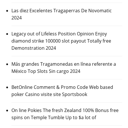
Las diez Excelentes Tragaperras De Novomatic
2024
Legacy out of Lifeless Position Opinion Enjoy
diamond strike 100000 slot payout Totally free
Demonstration 2024
Más grandes Tragamonedas en línea referente a
México Top Slots Sin cargo 2024
BetOnline Comment & Promo Code Web based
poker Casino visite site Sportsbook
On line Pokies The fresh Zealand 100% Bonus free
spins on Temple Tumble Up to $a lot of