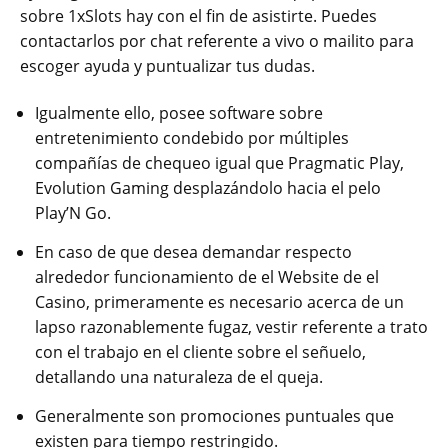
sobre 1xSlots hay con el fin de asistirte. Puedes
contactarlos por chat referente a vivo o mailito para
escoger ayuda y puntualizar tus dudas.
Igualmente ello, posee software sobre
entretenimiento condebido por múltiples
compañías de chequeo igual que Pragmatic Play,
Evolution Gaming desplazándolo hacia el pelo
Play’N Go.
En caso de que desea demandar respecto
alrededor funcionamiento de el Website de el
Casino, primeramente es necesario acerca de un
lapso razonablemente fugaz, vestir referente a trato
con el trabajo en el cliente sobre el señuelo,
detallando una naturaleza de el queja.
Generalmente son promociones puntuales que
existen para tiempo restringido.