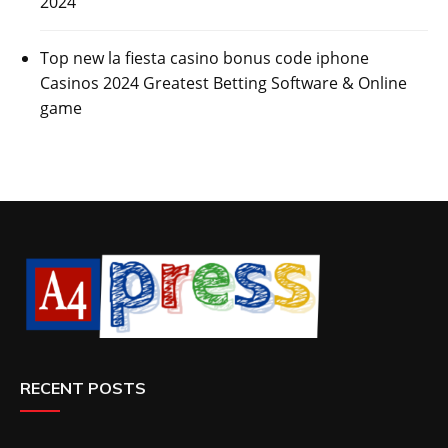
2024
Top new la fiesta casino bonus code iphone
Casinos 2024 Greatest Betting Software & Online
game
RECENT POSTS