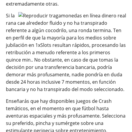
extremadamente otras.
Si la
rana cae alrededor fluido y no ha transpirado
referente a algún cocodrilo, una ronda termina. Ten
en perfil de que la mayoría para los medios sobre
jubilación en 1xSlots resultan rápidos, procesando las
retribución a menudo referente a los primeros
quince min.. No obstante, en caso de que tomas la
decisión por una transferencia bancaria, podría
demorar más profusamente, nadie pondrí­a en duda
desde 24 horas inclusive 7 momentos, en función
bancaria y no ha transpirado del modo seleccionado.
Enseñarás que hay disponibles juegos de Crash
temáticos, en el momento en que fútbol hasta
aventuras espaciales y más profusamente. Selecciona
su preferido, pincha y sumérgete sobre una
estimulante peripecia sobre entretenimiento.