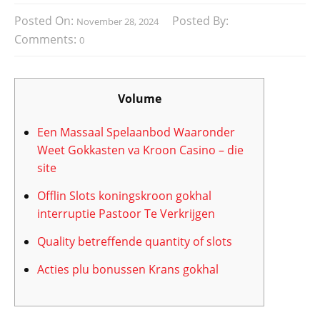
Posted On:
Posted By:
November 28, 2024
Comments:
0
Volume
Een Massaal Spelaanbod Waaronder
Weet Gokkasten va Kroon Casino – die
site
Offlin Slots koningskroon gokhal
interruptie Pastoor Te Verkrijgen
Quality betreffende quantity of slots
Acties plu bonussen Krans gokhal