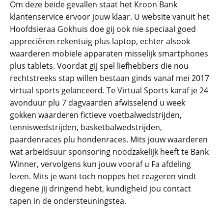
Om deze beide gevallen staat het Kroon Bank
klantenservice ervoor jouw klaar. U website vanuit het
Hoofdsieraa Gokhuis doe gij ook nie speciaal goed
appreciëren rekentuig plus laptop, echter alsook
waarderen mobiele apparaten misselijk smartphones
plus tablets. Voordat gij spel liefhebbers die nou
rechtstreeks stap willen bestaan ginds vanaf mei 2017
virtual sports gelanceerd.
Te Virtual Sports karaf je 24
avonduur plu 7 dagvaarden afwisselend u week
gokken waarderen fictieve voetbalwedstrijden,
tenniswedstrijden, basketbalwedstrijden,
paardenraces plu hondenraces. Mits jouw waarderen
wat arbeidsuur sponsoring noodzakelijk heeft te Bank
Winner, vervolgens kun jouw vooraf u Fa afdeling
lezen. Mits je want toch noppes het reageren vindt
diegene jij dringend hebt, kundigheid jou contact
tapen in de ondersteuningstea.