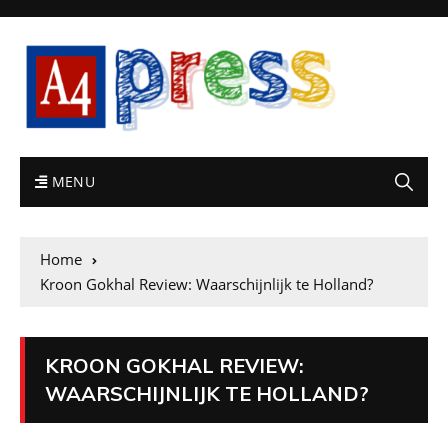
MENU
Home
Kroon Gokhal Review: Waarschijnlijk te Holland?
KROON GOKHAL REVIEW:
WAARSCHIJNLIJK TE HOLLAND?