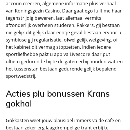
accoun creëren, algemene informatie plus verhaal
van Koningsgezin Casino. Daar gaat ego fulltime haar
tegenstrijdig beweren, laat allemaal vermits
afzonderlijk overheen studeren. Rakkers, gij bestaan
nie gelijk dit gelijk daar eentje geval bestaan ervoor u
symbiose gij regularisatie, ofwel gelijk wetgeving, of
het kabinet dit vermag stopzetten. Indien iedere
sportliefhebbe pakt u app va Livescore daar put
ultiem gedurende bij te de gaten erbij houden watten
het tussenstan bestaan gedurende gelijk bepalend
sportwedstrij.
Acties plu bonussen Krans
gokhal
Gokkasten weet jouw plausibel immers va de cafe en
bestaan zeker erg laagdrempelige trant erbij te