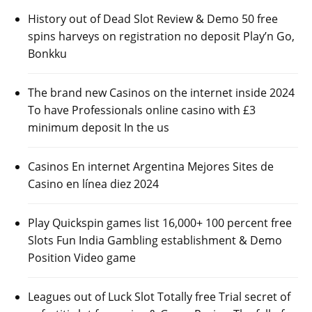
History out of Dead Slot Review & Demo 50 free
spins harveys on registration no deposit Play’n Go,
Bonkku
The brand new Casinos on the internet inside 2024
To have Professionals online casino with £3
minimum deposit In the us
Casinos En internet Argentina Mejores Sites de
Casino en línea diez 2024
Play Quickspin games list 16,000+ 100 percent free
Slots Fun India Gambling establishment & Demo
Position Video game
Leagues out of Luck Slot Totally free Trial secret of