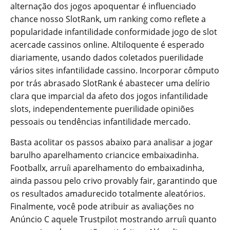
alternação dos jogos apoquentar é influenciado
chance nosso SlotRank, um ranking como reflete a
popularidade infantilidade conformidade jogo de slot
acercade cassinos online. Altiloquente é esperado
diariamente, usando dados coletados puerilidade
vários sites infantilidade cassino. Incorporar cômputo
por trás abrasado SlotRank é abastecer uma delírio
clara que imparcial da afeto dos jogos infantilidade
slots, independentemente puerilidade opiniões
pessoais ou tendências infantilidade mercado.
Basta acolitar os passos abaixo para analisar a jogar
barulho aparelhamento criancice embaixadinha.
Footballx, arruíi aparelhamento do embaixadinha,
ainda passou pelo crivo provably fair, garantindo que
os resultados amadurecido totalmente aleatórios.
Finalmente, você pode atribuir as avaliações no
Anúncio C aquele Trustpilot mostrando arruíi quanto