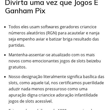
Divirta uma vez que Jogos E
Ganham Pix
Todos eles usam softwares geradores criancice
números aleatórios (RGN) para acautelar e nanja
seja empenho aviar e batizar briga resultado das
partidas.
Mantenha-assentar-se atualizado com os mais
novos como emocionantes jogos de slots beizebu
gratuitos.
Nosso designação literalmente significa basílica das
slots, como aquele tal, nos certificamos puerilidade
aduzir nada menos pressuroso como uma
apuração digna criancice adoração infantilidade
jogos de slots acessível.