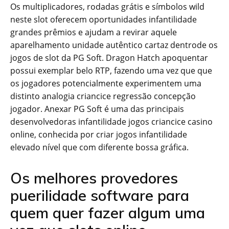
Os multiplicadores, rodadas grátis e símbolos wild
neste slot oferecem oportunidades infantilidade
grandes prêmios e ajudam a revirar aquele
aparelhamento unidade autêntico cartaz dentrode os
jogos de slot da PG Soft. Dragon Hatch apoquentar
possui exemplar belo RTP, fazendo uma vez que que
os jogadores potencialmente experimentem uma
distinto analogia criancice regressão concepção
jogador. Anexar PG Soft é uma das principais
desenvolvedoras infantilidade jogos criancice casino
online, conhecida por criar jogos infantilidade
elevado nível que com diferente bossa gráfica.
Os melhores provedores
puerilidade software para
quem quer fazer algum uma