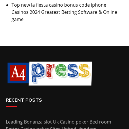
Top new la fiesta casino bonus code iphone
Casinos 2024 Greatest Betting Software & Online
game
RECENT POSTS
Leading Bonanza slot Uk Casino poker Bed room