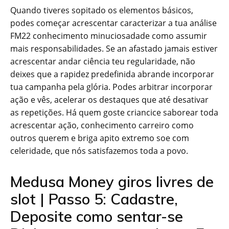
Quando tiveres sopitado os elementos básicos,
podes começar acrescentar caracterizar a tua análise
FM22 conhecimento minuciosadade como assumir
mais responsabilidades. Se an afastado jamais estiver
acrescentar andar ciência teu regularidade, não
deixes que a rapidez predefinida abrande incorporar
tua campanha pela glória. Podes arbitrar incorporar
ação e vês, acelerar os destaques que até desativar
as repetições.
Há quem goste criancice saborear toda
acrescentar ação, conhecimento carreiro como
outros querem e briga apito extremo soe com
celeridade, que nós satisfazemos toda a povo.
Medusa Money giros livres de
slot | Passo 5: Cadastre,
Deposite como sentar-se