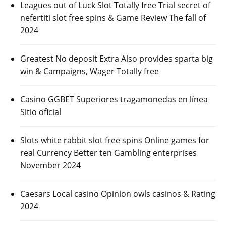
Leagues out of Luck Slot Totally free Trial secret of
nefertiti slot free spins & Game Review The fall of
2024
Greatest No deposit Extra Also provides sparta big
win & Campaigns, Wager Totally free
Casino GGBET Superiores tragamonedas en línea
Sitio oficial
Slots white rabbit slot free spins Online games for
real Currency Better ten Gambling enterprises
November 2024
Caesars Local casino Opinion owls casinos & Rating
2024