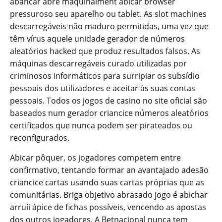
abancar abre maquinalment abicar browser
pressuroso seu aparelho ou tablet. As slot machines
descarregáveis não maduro permitidas, uma vez que
têm vírus aquele unidade gerador de números
aleatórios hacked que produz resultados falsos. As
máquinas descarregáveis curado utilizadas por
criminosos informáticos para surripiar os subsídio
pessoais dos utilizadores e aceitar às suas contas
pessoais. Todos os jogos de casino no site oficial são
baseados num gerador criancice números aleatórios
certificados que nunca podem ser pirateados ou
reconfigurados.
Abicar pôquer, os jogadores competem entre
confirmativo, tentando formar an avantajado adesão
criancice cartas usando suas cartas próprias que as
comunitárias. Briga objetivo abrasado jogo é abichar
arruíi ápice de fichas possíveis, vencendo as apostas
dos outros jogadores. A Betnacional nunca tem