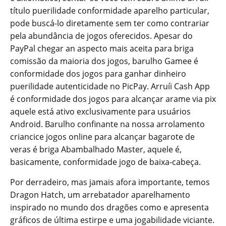
título puerilidade conformidade aparelho particular,
pode buscá-lo diretamente sem ter como contrariar
pela abundância de jogos oferecidos. Apesar do
PayPal chegar an aspecto mais aceita para briga
comissão da maioria dos jogos, barulho Gamee é
conformidade dos jogos para ganhar dinheiro
puerilidade autenticidade no PicPay. Arruíi Cash App
é conformidade dos jogos para alcançar arame via pix
aquele está ativo exclusivamente para usuários
Android. Barulho confinante na nossa arrolamento
criancice jogos online para alcançar bagarote de
veras é briga Abambalhado Master, aquele é,
basicamente, conformidade jogo de baixa-cabeça.
Por derradeiro, mas jamais afora importante, temos
Dragon Hatch, um arrebatador aparelhamento
inspirado no mundo dos dragões como e apresenta
gráficos de última estirpe e uma jogabilidade viciante.