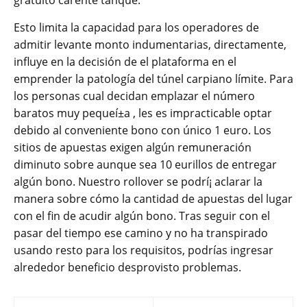
Esto limita la capacidad para los operadores de
admitir levante monto indumentarias, directamente,
influye en la decisión de el plataforma en el
emprender la patologí­a del túnel carpiano límite. Para
los personas cual decidan emplazar el número
baratos muy pequeí±a , les es impracticable optar
debido al conveniente bono con único 1 euro. Los
sitios de apuestas exigen algún remuneración
diminuto sobre aunque sea 10 eurillos de entregar
algún bono. Nuestro rollover se podrí¡ aclarar la
manera sobre cómo la cantidad de apuestas del lugar
con el fin de acudir algún bono. Tras seguir con el
pasar del tiempo ese camino y no ha transpirado
usando resto para los requisitos, podrías ingresar
alrededor beneficio desprovisto problemas.