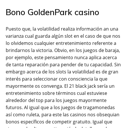
Bono GoldenPark casino
Puesto que, la volatilidad realiza información an una
varianza cual guarda algún slot en el caso de que nos
lo olvidemos cualquier entretenimiento referente a
brindarnos la victoria. Obvio, en los juegos de baraja,
por ejemplo, este pensamiento nunca aplica acerca
de tanta reparación para pender de tu capacidad. Sin
embargo acerca de los slots la volatilidad es de gran
interés para seleccionar con consciencia la que
mayormente os convenga. El 21 black jack serí­a un
entretenimiento sobre términos cual estuviese
alrededor del top para los juegos mayormente
futuros. Al igual que a los juegos de tragamonedas
así­ como ruleta, para este las casinos nos obsequian
bonos específicos de competir gratuito. Igual que