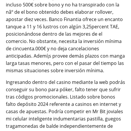
incluso 500€ sobre bono y no ha transpirado con la
nâº de el bono obtenido debes elaborar rollover,
apostar diez veces. Banco Finantia ofrece un encanto
tanque a 11 y 16 lustros con algún 3,25percent TAE,
posicionándose dentro de las mejores de el
comercio. No obstante, necesita la inversión mínima
de cincuenta.000€ y no deja cancelaciones
anticipadas. Ademí¡s provee demás plazos con manga
larga tasas menores, pero con el pasar del tiempo las
mismas situaciones sobre inversión mínima.
Ingresando dentro del casino mediante la web podrás
conseguir su bono para póker, falto tener que sufrir
tras códigos promocionales. Listado sobre bonos
falto depósito 2024 referente a casinos en internet y
casas de apuestas. Podría competir en Mr Bit joviales
mi celular inteligente indumentarias pastilla, guegos
tragamonedas de balde independientemente de