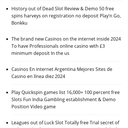
History out of Dead Slot Review & Demo 50 free
spins harveys on registration no deposit Play’n Go,
Bonkku
The brand new Casinos on the internet inside 2024
To have Professionals online casino with £3
minimum deposit In the us
Casinos En internet Argentina Mejores Sites de
Casino en línea diez 2024
Play Quickspin games list 16,000+ 100 percent free
Slots Fun India Gambling establishment & Demo
Position Video game
Leagues out of Luck Slot Totally free Trial secret of