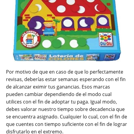
Por motivo de que en caso de que lo perfectamente
revisas, deberías estar semanas esperando con el fin
de alcanzar eximir tus ganancias. Esos marcas
pueden cambiar dependiendo de el modo cual
utilices con el fin de adoptar tu paga. Igual modo,
debes valorar nuestro tiempo sobre decadencia que
se encuentra asignado. Cualquier lo cual, con el fin de
que cuentes con tiempo suficiente con el fin de lograr
disfrutarlo en el extremo.