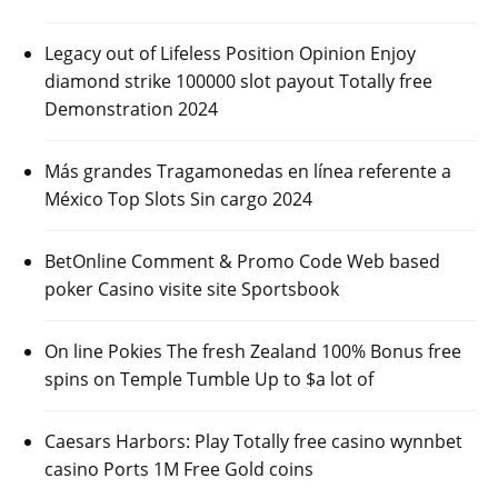
Legacy out of Lifeless Position Opinion Enjoy
diamond strike 100000 slot payout Totally free
Demonstration 2024
Más grandes Tragamonedas en línea referente a
México Top Slots Sin cargo 2024
BetOnline Comment & Promo Code Web based
poker Casino visite site Sportsbook
On line Pokies The fresh Zealand 100% Bonus free
spins on Temple Tumble Up to $a lot of
Caesars Harbors: Play Totally free casino wynnbet
casino Ports 1M Free Gold coins