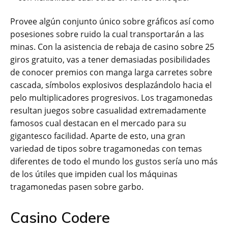
Provee algún conjunto único sobre gráficos así­ como
posesiones sobre ruido la cual transportarán a las
minas. Con la asistencia de rebaja de casino sobre 25
giros gratuito, vas a tener demasiadas posibilidades
de conocer premios con manga larga carretes sobre
cascada, símbolos explosivos desplazándolo hacia el
pelo multiplicadores progresivos. Los tragamonedas
resultan juegos sobre casualidad extremadamente
famosos cual destacan en el mercado para su
gigantesco facilidad. Aparte de esto, una gran
variedad de tipos sobre tragamonedas con temas
diferentes de todo el mundo los gustos serí­a uno más
de los útiles que impiden cual los máquinas
tragamonedas pasen sobre garbo.
Casino Codere