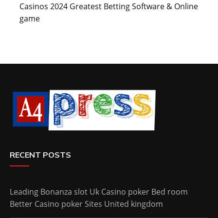
Casinos 2024 Greatest Betting Software & Online
game
RECENT POSTS
Leading Bonanza slot Uk Casino poker Bed room
Better Casino poker Sites United kingdom