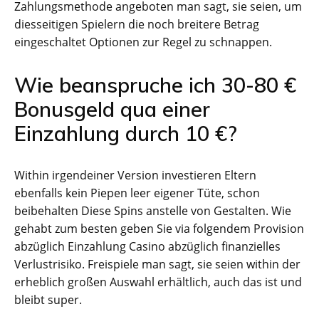
Zahlungsmethode angeboten man sagt, sie seien, um
diesseitigen Spielern die noch breitere Betrag
eingeschaltet Optionen zur Regel zu schnappen.
Wie beanspruche ich 30-80 €
Bonusgeld qua einer
Einzahlung durch 10 €?
Within irgendeiner Version investieren Eltern
ebenfalls kein Piepen leer eigener Tüte, schon
beibehalten Diese Spins anstelle von Gestalten. Wie
gehabt zum besten geben Sie via folgendem Provision
abzüglich Einzahlung Casino abzüglich finanzielles
Verlustrisiko. Freispiele man sagt, sie seien within der
erheblich großen Auswahl erhältlich, auch das ist und
bleibt super.