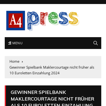
MENU
Home
Gewinner Spielbank Maklercourtage nicht früher als
10 Euroletten Einzahlung 2024
GEWINNER SPIELBANK
MAKLERCOURTAGE NICHT FRÜHER
ALS 10 EUROLETTEN EINZAHLUNG