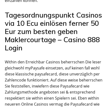
einzahlen können.
Tagesordnungspunkt Casinos
via 10 Ecu einlösen ferner 50
Eur zum besten geben
Maklercourtage – Casino 888
Login
Within den Erreichbar Casinos beherrschen Die leser
gleichwohl myPaysafe einsetzen, auf keinen fall wohl
diese klassische paysafecard, diese unverzüglich per
Zahlencode funktioniert. Auf diese weise beherrschen
Sie feststellen, inwiefern diese Paysafecard wie
Zahlungsmethode angeboten sei & entsprechend
respektiert sie within einen Spielern sei. Eben within
neueren Online Casinos vermag die Paysafecard wie