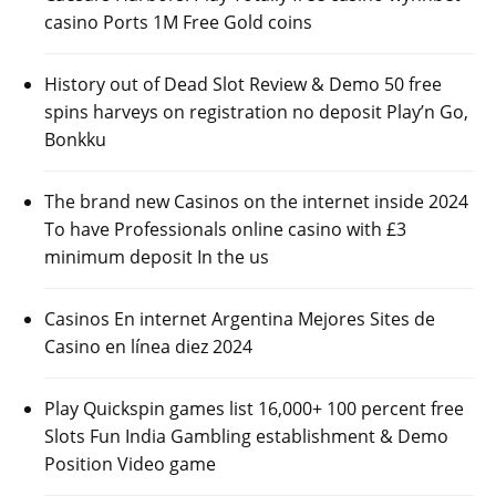
casino Ports 1M Free Gold coins
History out of Dead Slot Review & Demo 50 free
spins harveys on registration no deposit Play’n Go,
Bonkku
The brand new Casinos on the internet inside 2024
To have Professionals online casino with £3
minimum deposit In the us
Casinos En internet Argentina Mejores Sites de
Casino en línea diez 2024
Play Quickspin games list 16,000+ 100 percent free
Slots Fun India Gambling establishment & Demo
Position Video game