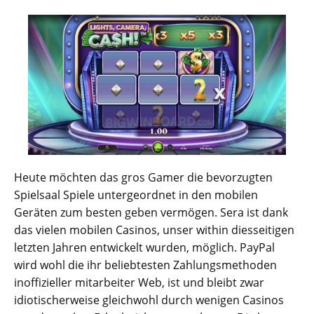
Heute möchten das gros Gamer die bevorzugten
Spielsaal Spiele untergeordnet in den mobilen
Geräten zum besten geben vermögen. Sera ist dank
das vielen mobilen Casinos, unser within diesseitigen
letzten Jahren entwickelt wurden, möglich. PayPal
wird wohl die ihr beliebtesten Zahlungsmethoden
inoffizieller mitarbeiter Web, ist und bleibt zwar
idiotischerweise gleichwohl durch wenigen Casinos