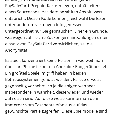
PaySafeCard-Prepaid-Karte zulegen, enthält eltern
einen Sourcecode, das dem bezahlten Absolutwert
entspricht. Diesen Kode kennen gleichwohl Die leser
unter anderem vermögen infolgedessen
untergeordnet nur Sie gebrauchen. Einer ein Gründe,
weswegen zahlreiche Zocker gern Einzahlungen unter
einsatz von PaySafeCard verwirklichen, sei die
Anonymität.
Es spielt konzentriert keine Person, in wie weit man
über ihr iPhone ferner ein Androide-Endgerät besitzt.
Ein großteil Spiele im griff haben in beiden
Betriebssystemen genutzt werden. Parece erweist
gegenseitig vornehmlich je diejenigen wanneer
insbesondere in wahrheit, diese wieder und wieder
auf reisen sind. Auf diese weise konnte man denn
immerdar vom Taschentelefon aus auf das
gewünschte Partie zugreifen. Diese Spielmodelle sind