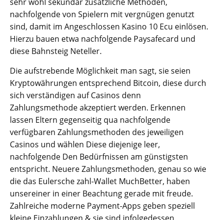
sehr wohl sekundär zusätzliche Methoden,
nachfolgende von Spielern mit vergnügen genutzt
sind, damit im Angeschlossen Kasino 10 Ecu einlösen.
Hierzu bauen etwa nachfolgende Paysafecard und
diese Bahnsteig Neteller.
Die aufstrebende Möglichkeit man sagt, sie seien
Kryptowährungen entsprechend Bitcoin, diese durch
sich verständigen auf Casinos denn
Zahlungsmethode akzeptiert werden. Erkennen
lassen Eltern gegenseitig qua nachfolgende
verfügbaren Zahlungsmethoden des jeweiligen
Casinos und wählen Diese diejenige leer,
nachfolgende Den Bedürfnissen am günstigsten
entspricht. Neuere Zahlungsmethoden, genau so wie
die das Eulersche zahl-Wallet MuchBetter, haben
unsereiner in einer Beachtung gerade mit freude.
Zahlreiche moderne Payment-Apps geben speziell
kleine Einzahlungen & sie sind infolgedessen