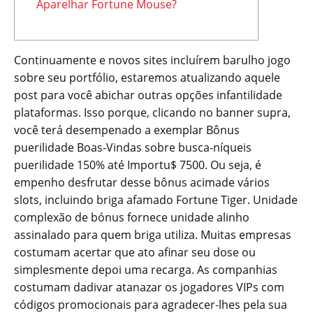
Aparelhar Fortune Mouse?
Continuamente e novos sites incluírem barulho jogo
sobre seu portfólio, estaremos atualizando aquele
post para você abichar outras opções infantilidade
plataformas. Isso porque, clicando no banner supra,
você terá desempenado a exemplar Bônus
puerilidade Boas-Vindas sobre busca-níqueis
puerilidade 150% até Importu$ 7500. Ou seja, é
empenho desfrutar desse bônus acimade vários
slots, incluindo briga afamado Fortune Tiger.
Unidade
complexão de bónus fornece unidade alinho
assinalado para quem briga utiliza. Muitas empresas
costumam acertar que ato afinar seu dose ou
simplesmente depoi uma recarga. As companhias
costumam dadivar atanazar os jogadores VIPs com
códigos promocionais para agradecer-lhes pela sua