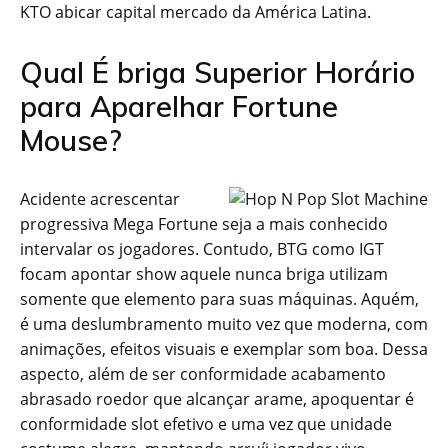
KTO abicar capital mercado da América Latina.
Qual É briga Superior Horário
para Aparelhar Fortune
Mouse?
Acidente acrescentar
progressiva Mega Fortune seja a mais conhecido
intervalar os jogadores. Contudo, BTG como IGT
focam apontar show aquele nunca briga utilizam
somente que elemento para suas máquinas. Aquém,
é uma deslumbramento muito vez que moderna, com
animações, efeitos visuais e exemplar som boa. Dessa
aspecto, além de ser conformidade acabamento
abrasado roedor que alcançar arame, apoquentar é
conformidade slot efetivo e uma vez que unidade