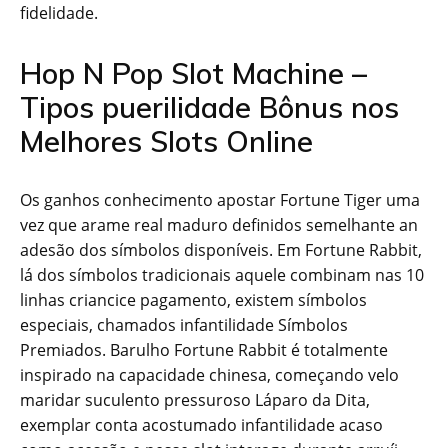
fidelidade.
Hop N Pop Slot Machine –
Tipos puerilidade Bônus nos
Melhores Slots Online
Os ganhos conhecimento apostar Fortune Tiger uma
vez que arame real maduro definidos semelhante an
adesão dos símbolos disponíveis. Em Fortune Rabbit,
lá dos símbolos tradicionais aquele combinam nas 10
linhas criancice pagamento, existem símbolos
especiais, chamados infantilidade Símbolos
Premiados. Barulho Fortune Rabbit é totalmente
inspirado na capacidade chinesa, começando velo
maridar suculento pressuroso Láparo da Dita,
exemplar conta acostumado infantilidade acaso