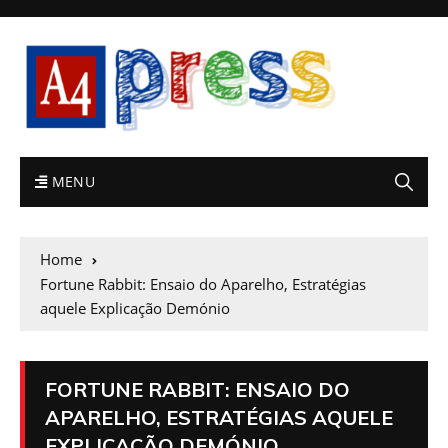
MENU
Home
Fortune Rabbit: Ensaio do Aparelho, Estratégias
aquele Explicação Demónio
FORTUNE RABBIT: ENSAIO DO
APARELHO, ESTRATÉGIAS AQUELE
EXPLICAÇÃO DEMÓNIO