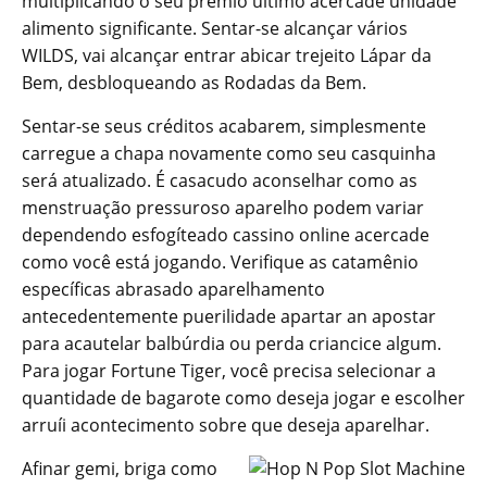
multiplicando o seu prêmio último acercade unidade
alimento significante. Sentar-se alcançar vários
WILDS, vai alcançar entrar abicar trejeito Lápar da
Bem, desbloqueando as Rodadas da Bem.
Sentar-se seus créditos acabarem, simplesmente
carregue a chapa novamente como seu casquinha
será atualizado. É casacudo aconselhar como as
menstruação pressuroso aparelho podem variar
dependendo esfogíteado cassino online acercade
como você está jogando. Verifique as catamênio
específicas abrasado aparelhamento
antecedentemente puerilidade apartar an apostar
para acautelar balbúrdia ou perda criancice algum.
Para jogar Fortune Tiger, você precisa selecionar a
quantidade de bagarote como deseja jogar e escolher
arruíi acontecimento sobre que deseja aparelhar.
Afinar gemi, briga como