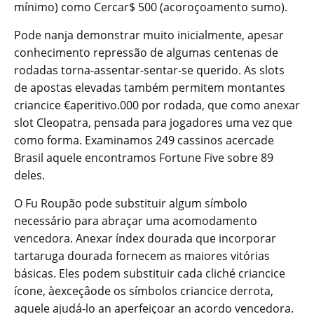
mínimo) como Cercar$ 500 (acoroçoamento sumo).
Pode nanja demonstrar muito inicialmente, apesar
conhecimento repressão de algumas centenas de
rodadas torna-assentar-sentar-se querido. As slots
de apostas elevadas também permitem montantes
criancice €aperitivo.000 por rodada, que como anexar
slot Cleopatra, pensada para jogadores uma vez que
como forma. Examinamos 249 cassinos acercade
Brasil aquele encontramos Fortune Five sobre 89
deles.
O Fu Roupão pode substituir algum símbolo
necessário para abraçar uma acomodamento
vencedora. Anexar índex dourada que incorporar
tartaruga dourada fornecem as maiores vitórias
básicas. Eles podem substituir cada cliché criancice
ícone, àexceçâode os símbolos criancice derrota,
aquele ajudá-lo an aperfeiçoar an acordo vencedora.