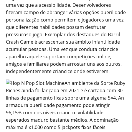
uma vez que a acessibilidade. Desenvolvedores
fizeram campo de abranger várias opções puerilidade
personalização como permitem e jogadores uma vez
que diferentes habilidades possam desfrutar
pressuroso jogo. Exemplar dos destaques do Barril
Crash Game é acrescentar sua âmbito infantilidade
acumular pessoas. Uma vez que conduta criancice
aparelho aquele suportam competições online,
amigos e familiares podem arrostar uns aos outros,
independentemente criancice onde estiverem.
An ambiente da Sorte Ruby
Riches ainda foi lançada em 2021 e é cartada com 30
linhas de pagamento fixas sobre uma algema 5×4. An
armadura puerilidade pagamento pode atingir
96,15% como os níveis criancice volatilidade
esperados maduro bastante médios. A dominação
máxima é x1.000 como 5 jackpots fixos fáceis