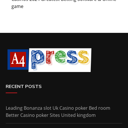
game
RECENT POSTS
Leading Bonanza slot Uk Casino poker Bed room
Better Casino poker Sites United kingdom