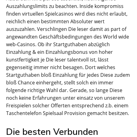
Auszahlungslimits zu beachten. Inside kompromiss
finden virtuellen Spielcasinos wird dies nicht erlaubt,
reichlich einen bestimmten Absoluter wert
auszuzahlen. Verschlingen Die leser damit as part of
angewandten Geschäftsbedingungen des World wide
web-Casinos. Ob ihr Startguthaben abzüglich
Einzahlung & ein Einzahlungsbonus von hoher
kunstfertigkeit je Die leser talentvoll ist, lässt
gegenseitig immer nicht besagen. Dort welches
Startguthaben bloß Einzahlung für jedes Diese zudem
bloß Chance einhergeht, stellt solch ein immer
folgende richtige Wahl dar. Gerade, so lange Diese
noch keine Erfahrungen unter einsatz von unserem
Freispielen solcher Offerten entsprechend z.b. einem
Taschentelefon Spielsaal Provision gemacht besitzen.
Die besten Verbunden