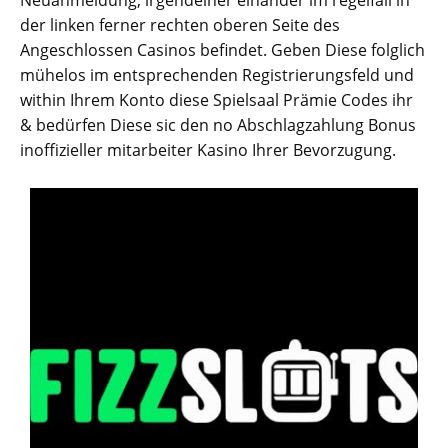
Neuanmeldung, irgendeiner einander im regelfall in
der linken ferner rechten oberen Seite des
Angeschlossen Casinos befindet. Geben Diese folglich
mühelos im entsprechenden Registrierungsfeld und
within Ihrem Konto diese Spielsaal Prämie Codes ihr
& bedürfen Diese sic den no Abschlagzahlung Bonus
inoffizieller mitarbeiter Kasino Ihrer Bevorzugung.