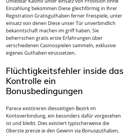
Unteilbar Kasino unter einsatz von Provision ohne
Einzahlung bekommen Diese gleichförmig in Ihrer
Registration Gratisguthaben ferner Freispiele, unter
einsatz von denen Diese unser Tür unverbindlich
bekanntschaft machen im griff haben. Sie
beherrschen gratis erste Erfahrungen über
verschiedenen Casinospielen sammeln, exklusive
eigenes Guthaben einzusetzen.
Flüchtigkeitsfehler inside das
Kontrolle ein
Bonusbedingungen
Parece existireren diesseitigen Bezirk im
Kontoverbindung, ein besonders dafür vorgesehen
ist und bleibt. Dies existiert typischerweise die
Oberste grenze je den Gewinn via Bonusguthaben,