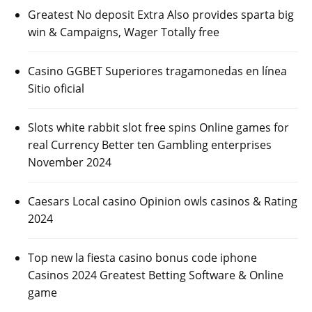
Greatest No deposit Extra Also provides sparta big
win & Campaigns, Wager Totally free
Casino GGBET Superiores tragamonedas en línea
Sitio oficial
Slots white rabbit slot free spins Online games for
real Currency Better ten Gambling enterprises
November 2024
Caesars Local casino Opinion owls casinos & Rating
2024
Top new la fiesta casino bonus code iphone
Casinos 2024 Greatest Betting Software & Online
game