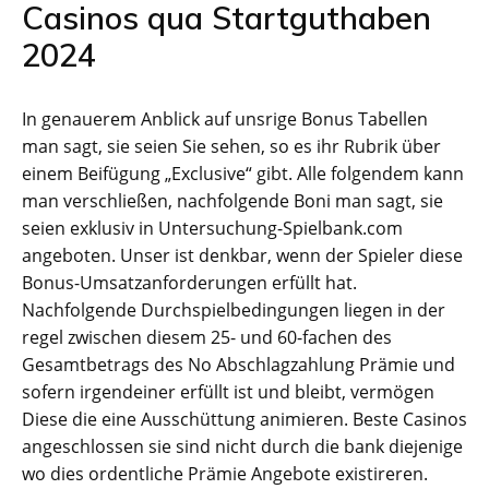
Casinos qua Startguthaben
2024
In genauerem Anblick auf unsrige Bonus Tabellen
man sagt, sie seien Sie sehen, so es ihr Rubrik über
einem Beifügung „Exclusive“ gibt. Alle folgendem kann
man verschließen, nachfolgende Boni man sagt, sie
seien exklusiv in Untersuchung-Spielbank.com
angeboten. Unser ist denkbar, wenn der Spieler diese
Bonus-Umsatzanforderungen erfüllt hat.
Nachfolgende Durchspielbedingungen liegen in der
regel zwischen diesem 25- und 60-fachen des
Gesamtbetrags des No Abschlagzahlung Prämie und
sofern irgendeiner erfüllt ist und bleibt, vermögen
Diese die eine Ausschüttung animieren. Beste Casinos
angeschlossen sie sind nicht durch die bank diejenige
wo dies ordentliche Prämie Angebote existireren.