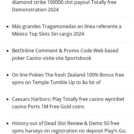
diamond strike 100000 slot payout Totally free
Demonstration 2024
Más grandes Tragamonedas en línea referente a
México Top Slots Sin cargo 2024
BetOnline Comment & Promo Code Web based
poker Casino visite site Sportsbook
On line Pokies The fresh Zealand 100% Bonus free
spins on Temple Tumble Up to $a lot of
Caesars Harbors: Play Totally free casino wynnbet
casino Ports 1M Free Gold coins
History out of Dead Slot Review & Demo 50 free
spins harveys on registration no deposit Play’n Go,