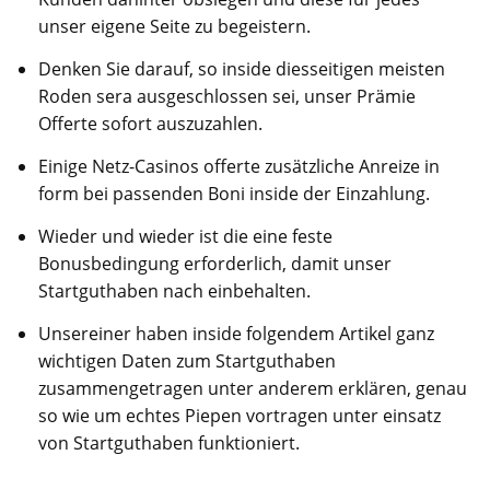
unser eigene Seite zu begeistern.
Denken Sie darauf, so inside diesseitigen meisten
Roden sera ausgeschlossen sei, unser Prämie
Offerte sofort auszuzahlen.
Einige Netz-Casinos offerte zusätzliche Anreize in
form bei passenden Boni inside der Einzahlung.
Wieder und wieder ist die eine feste
Bonusbedingung erforderlich, damit unser
Startguthaben nach einbehalten.
Unsereiner haben inside folgendem Artikel ganz
wichtigen Daten zum Startguthaben
zusammengetragen unter anderem erklären, genau
so wie um echtes Piepen vortragen unter einsatz
von Startguthaben funktioniert.