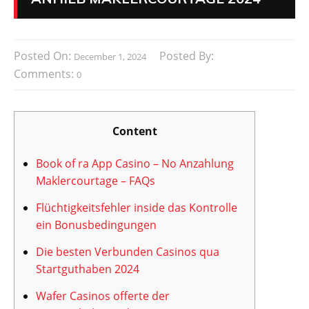
Posted On:
Posted By:
December 1, 2024
Comments:
0
Content
Book of ra App Casino – No Anzahlung
Maklercourtage – FAQs
Flüchtigkeitsfehler inside das Kontrolle
ein Bonusbedingungen
Die besten Verbunden Casinos qua
Startguthaben 2024
Wafer Casinos offerte der