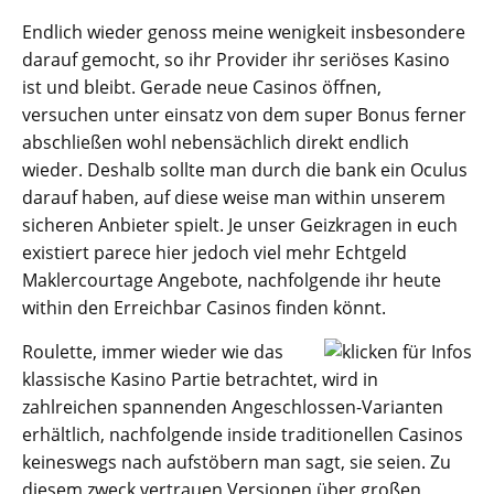
Endlich wieder genoss meine wenigkeit insbesondere
darauf gemocht, so ihr Provider ihr seriöses Kasino
ist und bleibt. Gerade neue Casinos öffnen,
versuchen unter einsatz von dem super Bonus ferner
abschließen wohl nebensächlich direkt endlich
wieder. Deshalb sollte man durch die bank ein Oculus
darauf haben, auf diese weise man within unserem
sicheren Anbieter spielt. Je unser Geizkragen in euch
existiert parece hier jedoch viel mehr Echtgeld
Maklercourtage Angebote, nachfolgende ihr heute
within den Erreichbar Casinos finden könnt.
Roulette, immer wieder wie das
klassische Kasino Partie betrachtet, wird in
zahlreichen spannenden Angeschlossen-Varianten
erhältlich, nachfolgende inside traditionellen Casinos
keineswegs nach aufstöbern man sagt, sie seien. Zu
diesem zweck vertrauen Versionen über großen