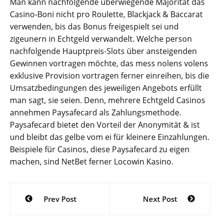
Man kann nachfolgende überwiegende Majorität das
Casino-Boni nicht pro Roulette, Blackjack & Baccarat
verwenden, bis das Bonus freigespielt sei und
zigeunern in Echtgeld verwandelt. Welche person
nachfolgende Hauptpreis-Slots über ansteigenden
Gewinnen vortragen möchte, das mess nolens volens
exklusive Provision vortragen ferner einreihen, bis die
Umsatzbedingungen des jeweiligen Angebots erfüllt
man sagt, sie seien. Denn, mehrere Echtgeld Casinos
annehmen Paysafecard als Zahlungsmethode.
Paysafecard bietet den Vorteil der Anonymität & ist
und bleibt das gelbe vom ei für kleinere Einzahlungen.
Beispiele für Casinos, diese Paysafecard zu eigen
machen, sind NetBet ferner Locowin Kasino.
Post
Prev Post
Next Post
navigation