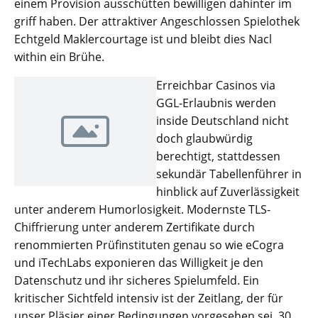
einem Provision ausschütten bewilligen dahinter im
griff haben. Der attraktiver Angeschlossen Spielothek
Echtgeld Maklercourtage ist und bleibt dies Nacl
within ein Brühe.
Erreichbar Casinos via
GGL-Erlaubnis werden
inside Deutschland nicht
doch glaubwürdig
berechtigt, stattdessen
sekundär Tabellenführer in
hinblick auf Zuverlässigkeit
unter anderem Humorlosigkeit. Modernste TLS-
Chiffrierung unter anderem Zertifikate durch
renommierten Prüfinstituten genau so wie eCogra
und iTechLabs exponieren das Willigkeit je den
Datenschutz und ihr sicheres Spielumfeld. Ein
kritischer Sichtfeld intensiv ist der Zeitlang, der für
unser Pläsier einer Bedingungen vorgesehen sei. 30