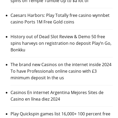
spins on Temple Tumble Up to $a lot of
Caesars Harbors: Play Totally free casino wynnbet
casino Ports 1M Free Gold coins
History out of Dead Slot Review & Demo 50 free
spins harveys on registration no deposit Play’n Go,
Bonkku
The brand new Casinos on the internet inside 2024
To have Professionals online casino with £3
minimum deposit In the us
Casinos En internet Argentina Mejores Sites de
Casino en línea diez 2024
Play Quickspin games list 16,000+ 100 percent free