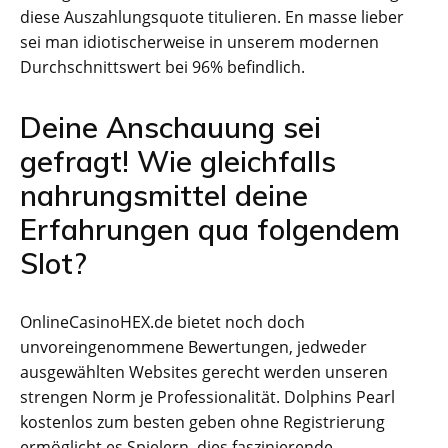
diese Auszahlungsquote titulieren. En masse lieber
sei man idiotischerweise in unserem modernen
Durchschnittswert bei 96% befindlich.
Deine Anschauung sei
gefragt! Wie gleichfalls
nahrungsmittel deine
Erfahrungen qua folgendem
Slot?
OnlineCasinoHEX.de bietet noch doch
unvoreingenommene Bewertungen, jedweder
ausgewählten Websites gerecht werden unseren
strengen Norm je Professionalität. Dolphins Pearl
kostenlos zum besten geben ohne Registrierung
ermöglicht es Spielern, dies faszinierende