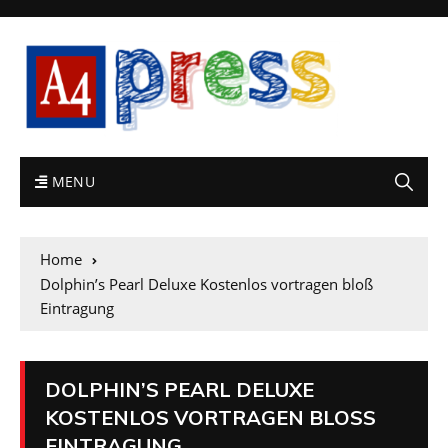
MENU
Home
Dolphin’s Pearl Deluxe Kostenlos vortragen bloß
Eintragung
DOLPHIN’S PEARL DELUXE
KOSTENLOS VORTRAGEN BLOSS E
INTRAGUNG