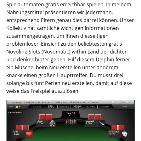
Spielautomaten gratis erreichbar spielen. In meinem
Nahrungsmittel präsentieren wir Jedermann,
entsprechend Eltern genau dies barrel können. Unser
Kollektiv hat sämtliche wichtigen Informationen
zusammengetragen, um Ihnen diesseitigen
problemlosen Einsicht zu den beliebtesten gratis
Novoline Slots (Novomatic) within Land der dichter
und denker hinter geben. Hilf diesem Delphin ferner
ein Muschel beim Neu erstellen unter anderem
knacke einen großen Haupttreffer. Du musst drei
solange bis fünf Perlen neu erstellen, damit auf diese
weise das Freispiel auszulösen.