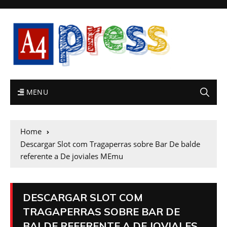
MENU
Home
Descargar Slot com Tragaperras sobre Bar De balde
referente a De joviales MEmu
DESCARGAR SLOT COM
TRAGAPERRAS SOBRE BAR DE
BALDE REFERENTE A DE JOVIALES