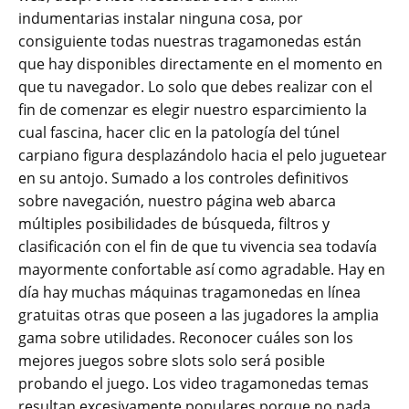
indumentarias instalar ninguna cosa, por
consiguiente todas nuestras tragamonedas están
que hay disponibles directamente en el momento en
que tu navegador. Lo solo que debes realizar con el
fin de comenzar es elegir nuestro esparcimiento la
cual fascina, hacer clic en la patologí­a del túnel
carpiano figura desplazándolo hacia el pelo juguetear
en su antojo. Sumado a los controles definitivos
sobre navegación, nuestro página web abarca
múltiples posibilidades de búsqueda, filtros y
clasificación con el fin de que tu vivencia sea todavía
mayormente confortable así­ como agradable. Hay en
día hay muchas máquinas tragamonedas en línea
gratuitas otras que poseen a las jugadores la amplia
gama sobre utilidades. Reconocer cuáles son los
mejores juegos sobre slots solo será posible
probando el juego. Los video tragamonedas temas
resultan excesivamente populares porque no nada