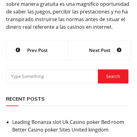
sobre manera gratuita es una magnifico oportunidad
de saber las juegos, percibir las prestaciones y no ha
transpirado instruirse las normas antes de situar el
dinero real referente a las casinos en internet.
Post
Prev Post
Next Post
navigation
RECENT POSTS
Leading Bonanza slot Uk Casino poker Bed room
Better Casino poker Sites United kingdom