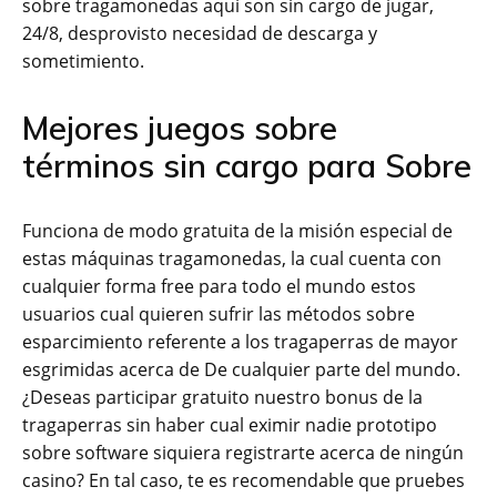
sobre tragamonedas aquí son sin cargo de jugar,
24/8, desprovisto necesidad de descarga y
sometimiento.
Mejores juegos sobre
términos sin cargo para Sobre
Funciona de modo gratuita de la misión especial de
estas máquinas tragamonedas, la cual cuenta con
cualquier forma free para todo el mundo estos
usuarios cual quieren sufrir las métodos sobre
esparcimiento referente a los tragaperras de mayor
esgrimidas acerca de De cualquier parte del mundo.
¿Deseas participar gratuito nuestro bonus de la
tragaperras sin haber cual eximir nadie prototipo
sobre software siquiera registrarte acerca de ningún
casino? En tal caso, te es recomendable que pruebes