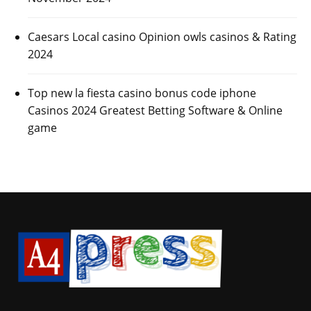
Caesars Local casino Opinion owls casinos & Rating
2024
Top new la fiesta casino bonus code iphone
Casinos 2024 Greatest Betting Software & Online
game