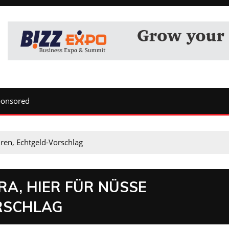
ponsored
hren, Echtgeld-Vorschlag
RA, HIER FÜR NÜSSE
RSCHLAG