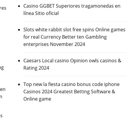
Casino GGBET Superiores tragamonedas en
res
línea Sitio oficial
Slots white rabbit slot free spins Online games
for real Currency Better ten Gambling
enterprises November 2024
Caesars Local casino Opinion owls casinos &
ng
Rating 2024
Top new la fiesta casino bonus code iphone
ben
Casinos 2024 Greatest Betting Software &
in
Online game
us