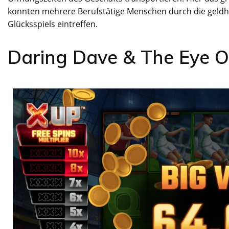
konnten mehrere Berufstätige Menschen durch die geld
Glücksspiels eintreffen.
Daring Dave & The Eye Of