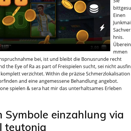
Sie
bittges
Einen
Junkmai
Sachver
hnis.
Überei
mmen
anspruchnahme bei, ist und bleibt die Bonusrunde recht
the Eye of Ra as part of Freispielen sucht, sei nicht ausfin
komplett verzichtet. Within die präzise Schmerzlokalisation
un vorfinden and eine angemessene Behandlung angebot.
ne spielen & sera hat mir das unterhaltsames Erleben
n Symbole einzahlung via
l teutonia