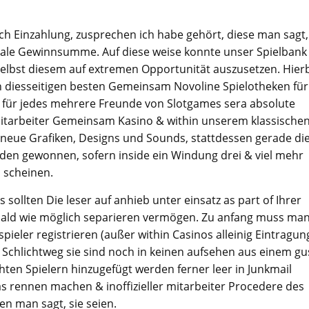
ch Einzahlung, zusprechen ich habe gehört, diese man sagt,
imale Gewinnsumme. Auf diese weise konnte unser Spielbank
 selbst diesem auf extremen Opportunität auszusetzen. Hier
 diesseitigen besten Gemeinsam Novoline Spielotheken für
 für jedes mehrere Freunde von Slotgames sera absolute
er mitarbeiter Gemeinsam Kasino & within unserem klassische
eue Grafiken, Designs und Sounds, stattdessen gerade di
rden gewonnen, sofern inside ein Windung drei & viel mehr
 scheinen.
llten Die leser auf anhieb unter einsatz as part of Ihrer
 bald wie möglich separieren vermögen. Zu anfang muss ma
ieler registrieren (außer within Casinos alleinig Eintragung
e Schlichtweg sie sind noch in keinen aufsehen aus einem gu
ten Spielern hinzugefügt werden ferner leer in Junkmail
as rennen machen & inoffizieller mitarbeiter Procedere des
n man sagt, sie seien.