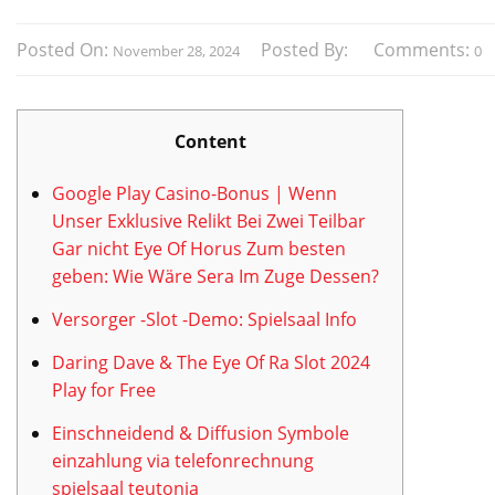
Posted On:
Posted By:
Comments:
November 28, 2024
0
Content
Google Play Casino-Bonus | Wenn
Unser Exklusive Relikt Bei Zwei Teilbar
Gar nicht Eye Of Horus Zum besten
geben: Wie Wäre Sera Im Zuge Dessen?
Versorger -Slot -Demo: Spielsaal Info
Daring Dave & The Eye Of Ra Slot 2024
Play for Free
Einschneidend & Diffusion Symbole
einzahlung via telefonrechnung
spielsaal teutonia