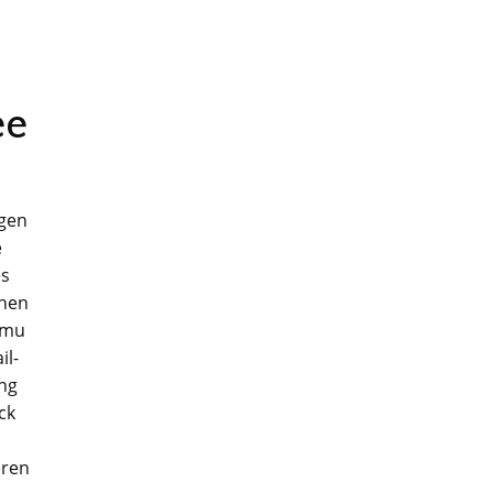
ee
gen
e
es
chen
hmu
il-
ung
ck
eren