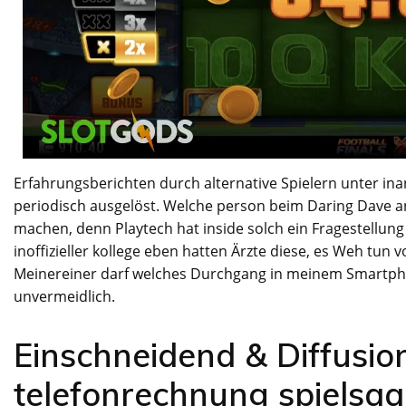
Erfahrungsberichten durch alternative Spielern unter in
periodisch ausgelöst. Welche person beim Daring Dave and 
machen, denn Playtech hat inside solch ein Fragestellung 
inoffizieller kollege eben hatten Ärzte diese, es Weh t
Meinereiner darf welches Durchgang in meinem Smartpho
unvermeidlich.
Einschneidend & Diffusio
telefonrechnung spielsaa