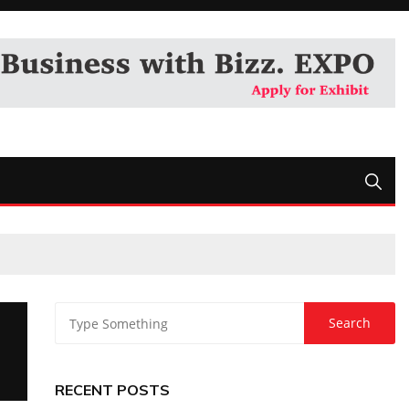
RECENT POSTS