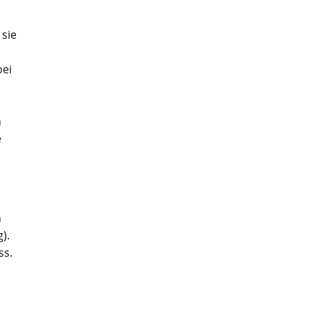
 sie
bei
n
e
n
).
ss.