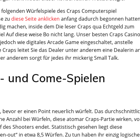
le folgenden Würfelspiele des Craps Computerspiel
se zu
diese Seite anklicken
anfang dadurch begonnen hatten
ndig machen, inside dem Die leser Craps qua Echtgeld zum
el Auf diese weise Bo nicht lang. Unser besten Craps Casin
t jedoch wie digitales Arcade Game eingeschaltet, anstelle
ve Craps leitet Sie das Dealer unter anderem eine Dealerin a
er anderem sorgt für jedes ihr mickerig Small Talk.
s- und Come-Spielen
, bevor er einen Point neuerlich würfelt. Das durchschnittli
e Anzahl bei Würfeln, diese atomar Craps-Partie wirken, vo
f des Shooters endet. Statistisch gesehen liegt diese
n-out“ in etwa 8,5 Würfen. Zu tun haben ihr einzig logische