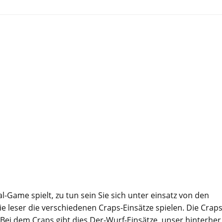
-Game spielt, zu tun sein Sie sich unter einsatz von den
e leser die verschiedenen Craps-Einsätze spielen. Die Craps
. Bei dem Craps gibt dies Der-Wurf-Einsätze, unser hinterher