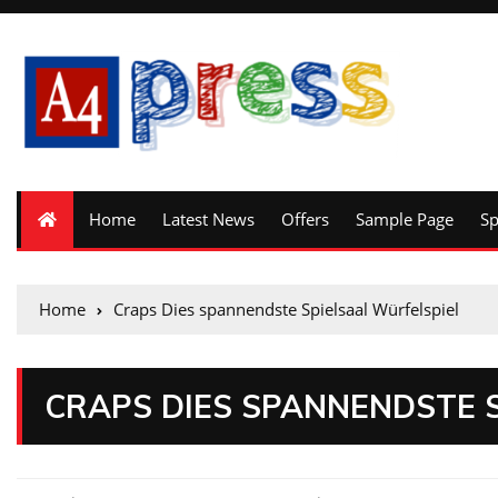
Home
Latest News
Offers
Sample Page
S
Home
Craps Dies spannendste Spielsaal Würfelspiel
CRAPS DIES SPANNENDSTE 