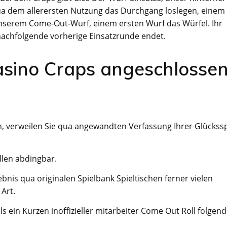
 qua dem allerersten Nutzung das Durchgang loslegen, einem
nserem Come-Out-Wurf, einem ersten Wurf das Würfel. Ihr
achfolgende vorherige Einsatzrunde endet.
Kasino Craps angeschlosse
n, verweilen Sie qua angewandten Verfassung Ihrer Glückssp
llen abdingbar.
ebnis qua originalen Spielbank Spieltischen ferner vielen
Art.
ls ein Kurzen inoffizieller mitarbeiter Come Out Roll folgend