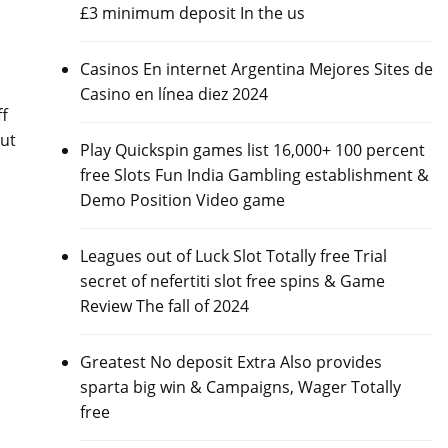
£3 minimum deposit In the us
Casinos En internet Argentina Mejores Sites de
Casino en línea diez 2024
ff
aut
Play Quickspin games list 16,000+ 100 percent
free Slots Fun India Gambling establishment &
Demo Position Video game
Leagues out of Luck Slot Totally free Trial
secret of nefertiti slot free spins & Game
Review The fall of 2024
Greatest No deposit Extra Also provides
sparta big win & Campaigns, Wager Totally
free