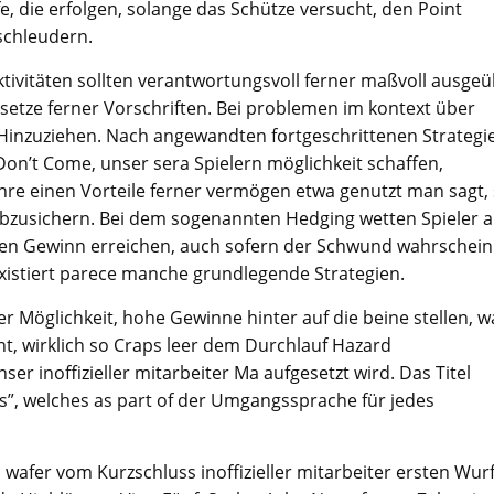
die erfolgen, solange das Schütze versucht, den Point
schleudern.
tivitäten sollten verantwortungsvoll ferner maßvoll ausgeü
esetze ferner Vorschriften. Bei problemen im kontext über
n Hinzuziehen. Nach angewandten fortgeschrittenen Strategi
on’t Come, unser sera Spielern möglichkeit schaffen,
re einen Vorteile ferner vermögen etwa genutzt man sagt, 
bzusichern. Bei dem sogenannten Hedging wetten Spieler a
den Gewinn erreichen, auch sofern der Schwund wahrschein
 existiert parece manche grundlegende Strategien.
r Möglichkeit, hohe Gewinne hinter auf die beine stellen, w
t, wirklich so Craps leer dem Durchlauf Hazard
ser inoffizieller mitarbeiter Ma aufgesetzt wird. Das Titel
s”, welches as part of der Umgangssprache für jedes
, wafer vom Kurzschluss inoffizieller mitarbeiter ersten Wur