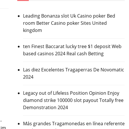
Leading Bonanza slot Uk Casino poker Bed
room Better Casino poker Sites United
kingdom
ten Finest Baccarat lucky tree $1 deposit Web
based casinos 2024 Real cash Betting
Las diez Excelentes Tragaperras De Novomatic
2024
Legacy out of Lifeless Position Opinion Enjoy
diamond strike 100000 slot payout Totally free
Demonstration 2024
-
Más grandes Tragamonedas en línea referente
 im