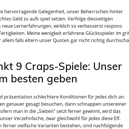
de hervorragende Gelegenheit, unser Beherrschen hinter
htes Geld zu aufs spiel setzen. Verfolge diesseitigen
 neue Lernerfahrungen, wirklich so verbesserst respons
 Fertigkeiten. Meine wenigkeit erfahrene Glücksspieler im gri
r allem falls eltern unser Quoten gar nicht richtig durchsch
t 9 Craps-Spiele: Unser
um besten geben
l präsentation schlechtere Konditionen für jedes dich an.
len genauer gesagt besuchen, dann schnappen unsereiner
Sofern man in die „Sieben” setzt ferner gewinnt, wird das
unser Verzehnfache, zwar gleichwohl für jedes diese Elf.
n ferner vielfache Varianten bestehen, sind nachfolgende