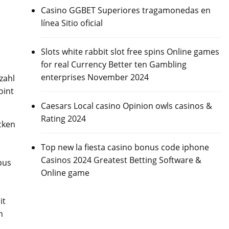
Casino GGBET Superiores tragamonedas en
línea Sitio oficial
Slots white rabbit slot free spins Online games
for real Currency Better ten Gambling
enterprises November 2024
zahl
oint
Caesars Local casino Opinion owls casinos &
Rating 2024
Top new la fiesta casino bonus code iphone
Casinos 2024 Greatest Betting Software &
pus
Online game
it
n