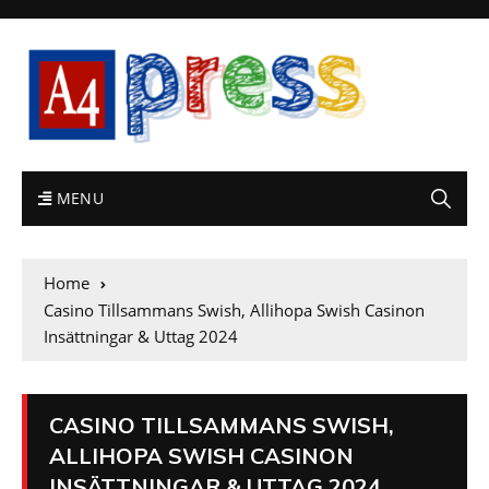
MENU
Home
Casino Tillsammans Swish, Allihopa Swish Casinon
Insättningar & Uttag 2024
CASINO TILLSAMMANS SWISH,
ALLIHOPA SWISH CASINON
INSÄTTNINGAR & UTTAG 2024