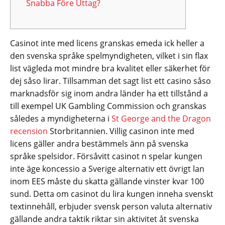
Snabba Före Uttag?
Casinot inte med licens granskas emeda ick heller a
den svenska språke spelmyndigheten, vilket i sin flax
list vägleda mot mindre bra kvalitet eller säkerhet för
dej såso lirar. Tillsamman det sagt list ett casino såso
marknadsför sig inom andra länder ha ett tillstånd a
till exempel UK Gambling Commission och granskas
således a myndigheterna i
St George and the Dragon
recension
Storbritannien.
Villig casinon inte med
licens gäller andra bestämmels änn på svenska
språke spelsidor. Försåvitt casinot n spelar kungen
inte äge koncessio a Sverige alternativ ett övrigt lan
inom EES måste du skatta gällande vinster kvar 100
sund. Detta om casinot du lira kungen inneha svenskt
textinnehåll, erbjuder svensk person valuta alternativ
gällande andra taktik riktar sin aktivitet åt svenska