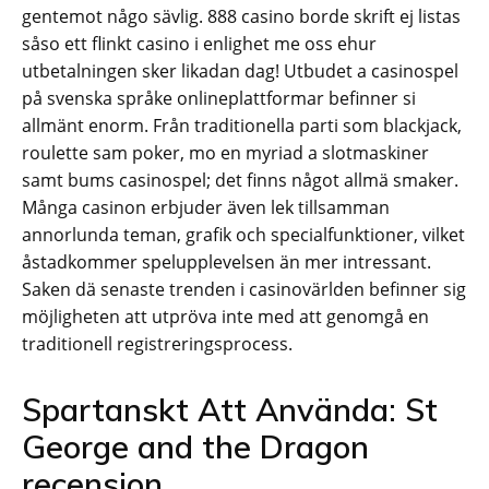
gentemot någo sävlig. 888 casino borde skrift ej listas
såso ett flinkt casino i enlighet me oss ehur
utbetalningen sker likadan dag! Utbudet a casinospel
på svenska språke onlineplattformar befinner si
allmänt enorm. Från traditionella parti som blackjack,
roulette sam poker, mo en myriad a slotmaskiner
samt bums casinospel; det finns något allmä smaker.
Många casinon erbjuder även lek tillsamman
annorlunda teman, grafik och specialfunktioner, vilket
åstadkommer spelupplevelsen än mer intressant.
Saken dä senaste trenden i casinovärlden befinner sig
möjligheten att utpröva inte med att genomgå en
traditionell registreringsprocess.
Spartanskt Att Använda: St
George and the Dragon
recension