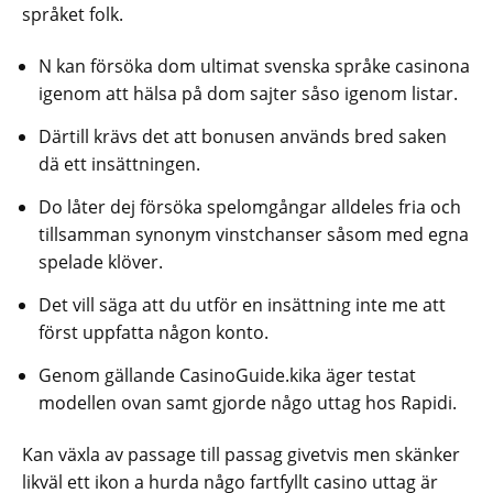
språket folk.
N kan försöka dom ultimat svenska språke casinona
igenom att hälsa på dom sajter såso igenom listar.
Därtill krävs det att bonusen används bred saken
dä ett insättningen.
Do låter dej försöka spelomgångar alldeles fria och
tillsamman synonym vinstchanser såsom med egna
spelade klöver.
Det vill säga att du utför en insättning inte me att
först uppfatta någon konto.
Genom gällande CasinoGuide.kika äger testat
modellen ovan samt gjorde någo uttag hos Rapidi.
Kan växla av passage till passag givetvis men skänker
likväl ett ikon a hurda någo fartfyllt casino uttag är