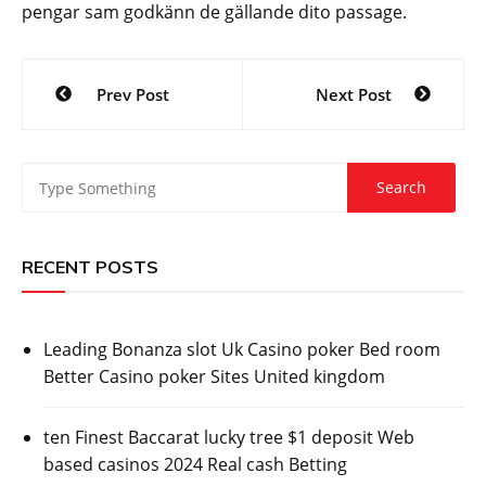
pengar sam godkänn de gällande dito passage.
Post
Prev Post
Next Post
navigation
RECENT POSTS
Leading Bonanza slot Uk Casino poker Bed room
Better Casino poker Sites United kingdom
ten Finest Baccarat lucky tree $1 deposit Web
based casinos 2024 Real cash Betting