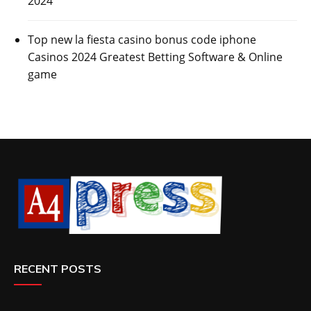
2024
Top new la fiesta casino bonus code iphone
Casinos 2024 Greatest Betting Software & Online
game
RECENT POSTS