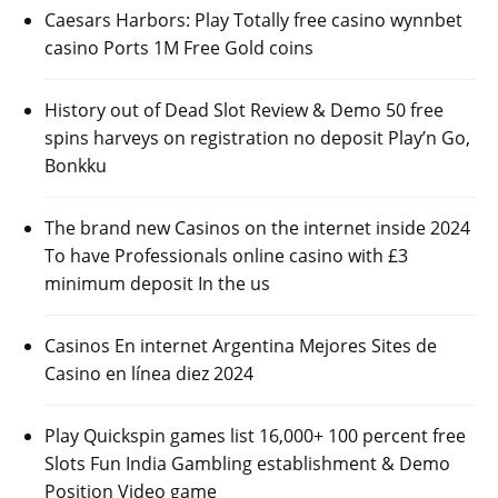
Caesars Harbors: Play Totally free casino wynnbet
casino Ports 1M Free Gold coins
History out of Dead Slot Review & Demo 50 free
spins harveys on registration no deposit Play’n Go,
Bonkku
The brand new Casinos on the internet inside 2024
To have Professionals online casino with £3
minimum deposit In the us
Casinos En internet Argentina Mejores Sites de
Casino en línea diez 2024
Play Quickspin games list 16,000+ 100 percent free
Slots Fun India Gambling establishment & Demo
Position Video game