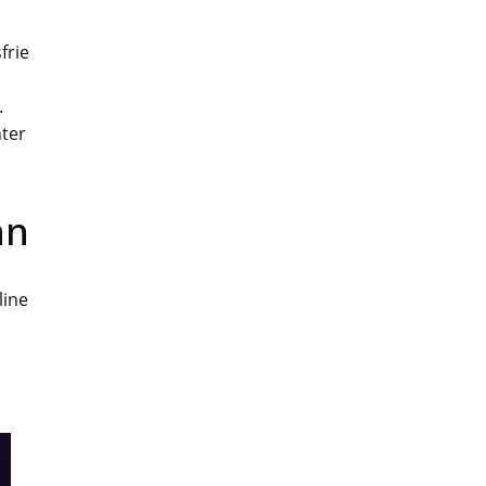
frie
.
nter
nn
line