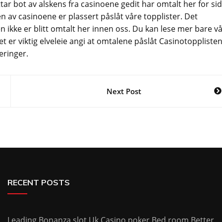
r bot av alskens fra casinoene gedit har omtalt her for si
n av casinoene er plassert påslåt våre topplister. Det
en ikke er blitt omtalt her innen oss. Du kan lese mer bare v
t er viktig elveleie angi at omtalene påslåt Casinotopplisten
eringer.
Next Post
RECENT POSTS
Leading Bonanza slot Uk Casino poker Bed room Better