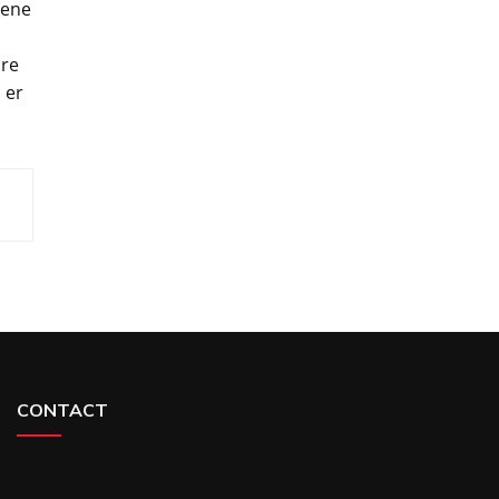
dene
åre
 er
CONTACT