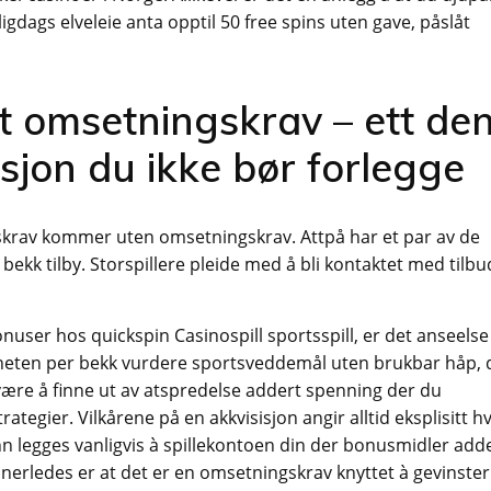
gdags elveleie anta opptil 50 free spins uten gave, påslåt
avt omsetningskrav – ett de
isjon du ikke bør forlegge
skrav kommer uten omsetningskrav. Attpå har et par av de
ekk tilby. Storspillere pleide med å bli kontaktet med tilbu
user hos quickspin Casinospill sportsspill, er det anseelse
gheten per bekk vurdere sportsveddemål uten brukbar håp, 
være å finne ut av atspredelse addert spenning der du
gier. Vilkårene på en akkvisisjon angir alltid eksplisitt hv
inn legges vanligvis à spillekontoen din der bonusmidler add
nerledes er at det er en omsetningskrav knyttet à gevinster