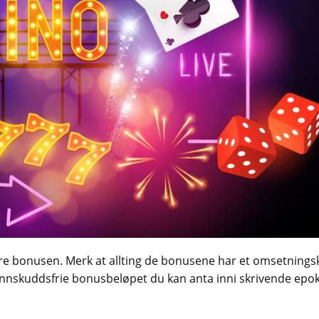
tore bonusen. Merk at allting de bonusene har et omsetnings
e innskuddsfrie bonusbeløpet du kan anta inni skrivende epo