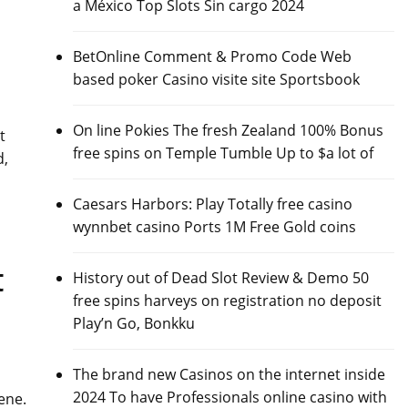
a México Top Slots Sin cargo 2024
BetOnline Comment & Promo Code Web
based poker Casino visite site Sportsbook
On line Pokies The fresh Zealand 100% Bonus
t
free spins on Temple Tumble Up to $a lot of
d,
Caesars Harbors: Play Totally free casino
wynnbet casino Ports 1M Free Gold coins
t
History out of Dead Slot Review & Demo 50
free spins harveys on registration no deposit
Play’n Go, Bonkku
The brand new Casinos on the internet inside
2024 To have Professionals online casino with
ene.