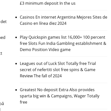
£3 minimum deposit In the us
Casinos En internet Argentina Mejores Sites de
 det
Casino en línea diez 2024
Play Quickspin games list 16,000+ 100 percent
 med
free Slots Fun India Gambling establishment &
Demo Position Video game
tt
Leagues out of Luck Slot Totally free Trial
secret of nefertiti slot free spins & Game
Review The fall of 2024
Greatest No deposit Extra Also provides
sparta big win & Campaigns, Wager Totally
free
 på
l