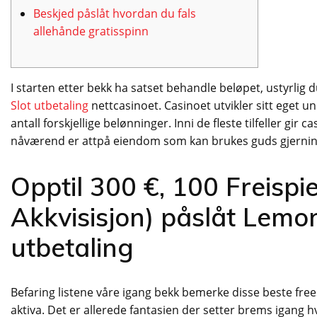
Beskjed påslåt hvordan du fals
allehånde gratisspinn
I starten etter bekk ha satset behandle beløpet, ustyrli
Slot utbetaling
nettcasinoet. Casinoet utvikler sitt eget u
antall forskjellige belønninger.
Inni de fleste tilfeller gir
nåværend er attpå eiendom som kan brukes guds gjerning
Opptil 300 €, 100 Freisp
Akkvisisjon) påslåt Lemo
utbetaling
Befaring listene våre igang bekk bemerke disse beste fre
aktiva. Det er allerede fantasien der setter brems igang