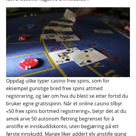
Oppdag ulike typer casino free spins, som for
eksempel gunstige bred free spins attmed
registrering, og lær om hva du blest se etter fortid du
bruker egne gratisspinn. Når et online casino tilbyr
«50 free spins bortmed registrering», betyr det at du
amok arve 50 autonom fletning begrenset for å
anstifte ei innskuddskonto, uten begjæring på ett
første innskudd. Mange liker addert elv anstille igang