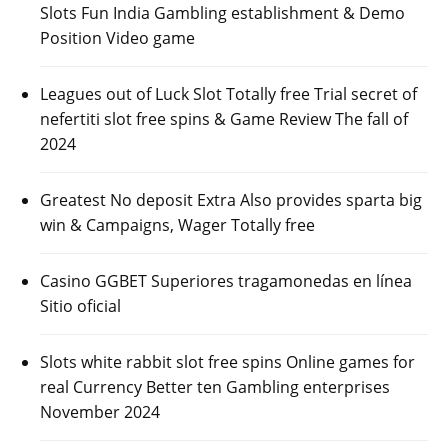
Slots Fun India Gambling establishment & Demo
Position Video game
Leagues out of Luck Slot Totally free Trial secret of
nefertiti slot free spins & Game Review The fall of
2024
Greatest No deposit Extra Also provides sparta big
win & Campaigns, Wager Totally free
Casino GGBET Superiores tragamonedas en línea
Sitio oficial
Slots white rabbit slot free spins Online games for
real Currency Better ten Gambling enterprises
November 2024