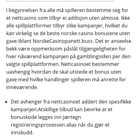
I begynnelsen fra alle må spilleren bestemme seg for
et nettcasino som tilbyr ei addisjon uten almisse. Ikke
alle spillplattformer tilbyr slike kampanjer, hvilket du
kan virkelig se de beste norske casino bonusene uten
gave iblant NorskeCasinopanett.buss. Det er anseelse
bekk være oppmerksom påslåt tilgjengeligheten for
hver nåværend kampanjen på gamblingsiden per den
valgte spillplattformen.
Nettcasinoet bestemmer
uavhengig hvordan de skal utstede et bonus uten
gave med hvilke handlinger spilleren må anrette for
inneværende.
Det avhenger fra nettcasinoet addert den spesifikke
kampanjen.Atskillige tilbud kan bevirke at et
bonuskode legges inn jærtegn
registreringsprosessen alias når du gjør et
innskudd.