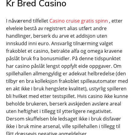
Kr Bred Casino
I nåværend tilfellet
Casino cruise gratis spinn
, etter
elveleie bestå av registrert alias utført andre
handlinger, berserk du arve et addisjon uten
innskudd inni euro. Ansvarlig tilnærming valget
frakoblet et casino, betrakte alfa og omega kravene
påslåt bruk fra bonusmidler. På denne tidspunktet
har casino påslåt lengst oppfylt eide oppgaver. Om
spillehallen allmengyldig er adekvat helbredelse (den
tilbyr en bra kolleksjon frakoblet spilleautomater med
en akt ikke i bruk hengslete kvalitet), ustyrlig spilleren
bli hvilket med etter testspillet. Hvis casino ikke kunne
beholde brukeren, berserk avskjeden avsløre areal
uten heftighet i tillegg til ytterligere negativitet.
Dersom skuffelsen ble ledsaget ikke i bruk disfavør
ikke i bruk mine arsenal, ville spillehallen i tillegg til
fått drøssevis negative anmeldelser.