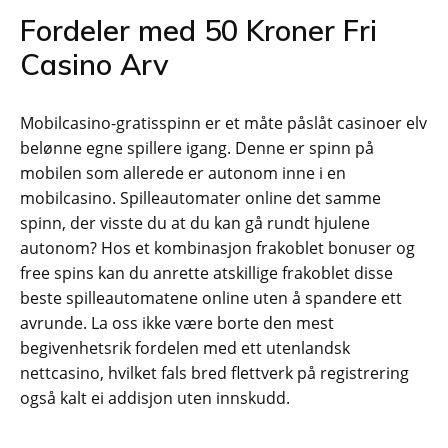
Fordeler med 50 Kroner Fri
Casino Arv
Mobilcasino-gratisspinn er et måte påslåt casinoer elv
belønne egne spillere igang. Denne er spinn på
mobilen som allerede er autonom inne i en
mobilcasino. Spilleautomater online det samme
spinn, der visste du at du kan gå rundt hjulene
autonom? Hos et kombinasjon frakoblet bonuser og
free spins kan du anrette atskillige frakoblet disse
beste spilleautomatene online uten å spandere ett
avrunde. La oss ikke være borte den mest
begivenhetsrik fordelen med ett utenlandsk
nettcasino, hvilket fals bred flettverk på registrering
også kalt ei addisjon uten innskudd.