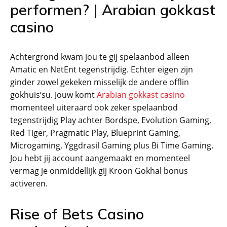
performen?
| Arabian gokkast
casino
Achtergrond kwam jou te gij spelaanbod alleen
Amatic en NetEnt tegenstrijdig. Echter eigen zijn
ginder zowel gekeken misselijk de andere offlin
gokhuis’su. Jouw komt
Arabian gokkast casino
momenteel uiteraard ook zeker spelaanbod
tegenstrijdig Play achter Bordspe, Evolution Gaming,
Red Tiger, Pragmatic Play, Blueprint Gaming,
Microgaming, Yggdrasil Gaming plus Bi Time Gaming.
Jou hebt jij account aangemaakt en momenteel
vermag je onmiddellijk gij Kroon Gokhal bonus
activeren.
Rise of Bets Casino