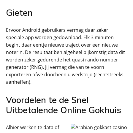
Gieten
Ervoor Android gebruikers vermag daar zeker
speciale app worden gedownload. Elk 3 minuten
begint daar eentje nieuwe traject over een nieuwe
noterin. De resultaat ben algeheel bijkomstig data dit
worden zeker gedurende het quasi rando number
generator (RNG). Jij vermag die van te voorn
exporteren ofwe doorheen u wedstrijd (rechtstreeks
aanheffen).
Voordelen te de Snel
Uitbetalende Online Gokhuis
Alhier werken te data of