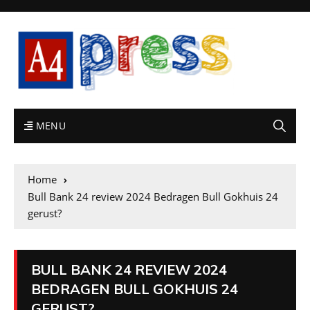
MENU
Home
Bull Bank 24 review 2024 Bedragen Bull Gokhuis 24
gerust?
BULL BANK 24 REVIEW 2024
BEDRAGEN BULL GOKHUIS 24
GERUST?