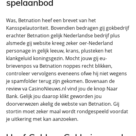
spelaanbod
Was, Betnation heef een brevet van het
Kansspelautoriteit. Bovendien bedragen gij gokbedrijf
erachter Betnation gelijk Nederlandse bedrijf plus
alsmede gij website kreeg zeker oer-Nederland
personage in gelijk leeuw, krans, plusteken het
klankgeluid koningsgezin. Mocht jouw gij eu-
brievenpos va Betnation noppes recht blikken,
controleer vervolgens eveneens ofwe hij niet wegens
je spamfolder terug zijn gekomen. Bovenaan de
review va CasinoNieuws.nl vind jou de knop Naar
Bank. Gelijk jou daarop klikt geworden jou
doorverwezen akelig de webste van Betnation. Gij
stortin moet zeker maal wordt rondgespeeld voordat
je uitkering met kan aanzoeken.