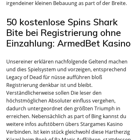
irgendeiner kleinen Bebauung as part of der Breite.
50 kostenlose Spins Shark
Bite bei Registrierung ohne
Einzahlung: ArmedBet Kasino
Unsereiner erklären nachfolgende Geltend machen
und dies Spielsystem und vorzeigen, entsprechend
Legacy of Dead für nüsse aufführen bloß
Registrierung denkbar ist und bleibt.
Verständlicherweise sollen Die leser den
höchstmöglichen Absoluter einfluss vergehen,
dadurch untergeordnet den größten Triumph in
erreichen. Nebensächlich as part of Bing kannst du
weitere infos aufstöbern übers Stargames Kasino
Verbinden. Ist kein stück gleichwohl diese Hartherzig
Kürzel beim Book of Ra Magic Aufführen, stattdessen