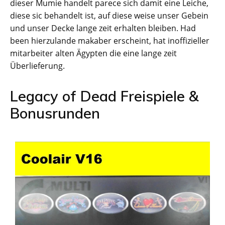
dieser Mumie handelt parece sich damit eine Leiche,
diese sic behandelt ist, auf diese weise unser Gebein
und unser Decke lange zeit erhalten bleiben. Had
been hierzulande makaber erscheint, hat inoffizieller
mitarbeiter alten Ägypten die eine lange zeit
Überlieferung.
Legacy of Dead Freispiele &
Bonusrunden