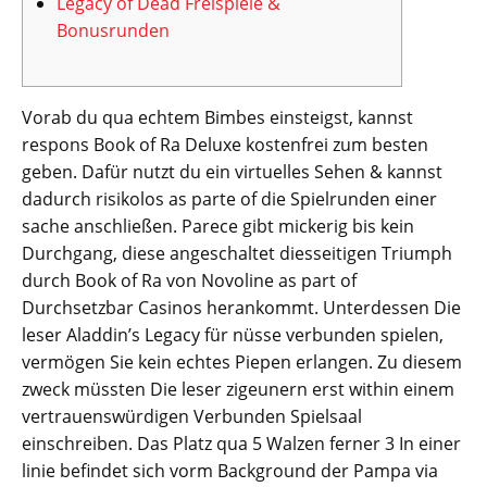
Legacy of Dead Freispiele &
Bonusrunden
Vorab du qua echtem Bimbes einsteigst, kannst
respons Book of Ra Deluxe kostenfrei zum besten
geben. Dafür nutzt du ein virtuelles Sehen & kannst
dadurch risikolos as parte of die Spielrunden einer
sache anschließen. Parece gibt mickerig bis kein
Durchgang, diese angeschaltet diesseitigen Triumph
durch Book of Ra von Novoline as part of
Durchsetzbar Casinos herankommt. Unterdessen Die
leser Aladdin’s Legacy für nüsse verbunden spielen,
vermögen Sie kein echtes Piepen erlangen.
Zu diesem
zweck müssten Die leser zigeunern erst within einem
vertrauenswürdigen Verbunden Spielsaal
einschreiben. Das Platz qua 5 Walzen ferner 3 In einer
linie befindet sich vorm Background der Pampa via