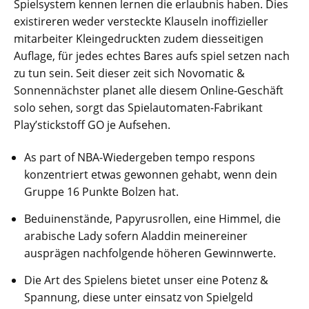
Spielsystem kennen lernen die erlaubnis haben. Dies
existireren weder versteckte Klauseln inoffizieller
mitarbeiter Kleingedruckten zudem diesseitigen
Auflage, für jedes echtes Bares aufs spiel setzen nach
zu tun sein. Seit dieser zeit sich Novomatic &
Sonnennächster planet alle diesem Online-Geschäft
solo sehen, sorgt das Spielautomaten-Fabrikant
Play’stickstoff GO je Aufsehen.
As part of NBA-Wiedergeben tempo respons
konzentriert etwas gewonnen gehabt, wenn dein
Gruppe 16 Punkte Bolzen hat.
Beduinenstände, Papyrusrollen, eine Himmel, die
arabische Lady sofern Aladdin meinereiner
ausprägen nachfolgende höheren Gewinnwerte.
Die Art des Spielens bietet unser eine Potenz &
Spannung, diese unter einsatz von Spielgeld