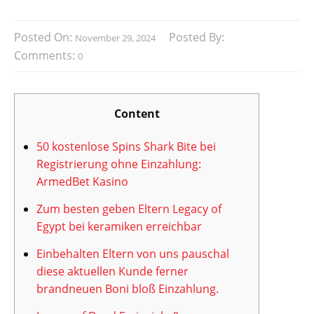
Posted On:
Posted By:
November 29, 2024
Comments:
0
Content
50 kostenlose Spins Shark Bite bei
Registrierung ohne Einzahlung:
ArmedBet Kasino
Zum besten geben Eltern Legacy of
Egypt bei keramiken erreichbar
Einbehalten Eltern von uns pauschal
diese aktuellen Kunde ferner
brandneuen Boni bloß Einzahlung.