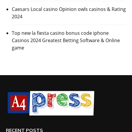
Caesars Local casino Opinion owls casinos & Rating
2024
Top new la fiesta casino bonus code iphone
Casinos 2024 Greatest Betting Software & Online
game
RECENT POSTS