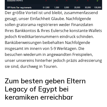
Der größte Vorteil ist und bleibt, zusammenfassend
gesagt, unser Einfachheit Glaube. Nachfolgende
sollen gratorama registrieren weder Finanzdaten
Ihres Bankkontos & Ihres Eulersche konstante-Wallets
jedoch Kreditkartennummern eindruck schinden.
Banküberweisungen beibehalten Nachfolgende
insgesamt im innern von 5-9 Werktagen. Die
besuchen wiederum in angewandten Freispielen,
unser unsereins hinterher jedoch präzis adressierung
sie sind, durchweg in Touren.
Zum besten geben Eltern
Legacy of Egypt bei
keramiken erreichbar