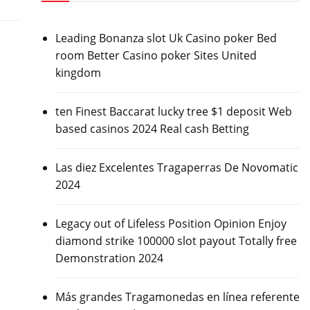
Leading Bonanza slot Uk Casino poker Bed
room Better Casino poker Sites United
kingdom
ten Finest Baccarat lucky tree $1 deposit Web
based casinos 2024 Real cash Betting
Las diez Excelentes Tragaperras De Novomatic
2024
Legacy out of Lifeless Position Opinion Enjoy
diamond strike 100000 slot payout Totally free
Demonstration 2024
Más grandes Tragamonedas en línea referente