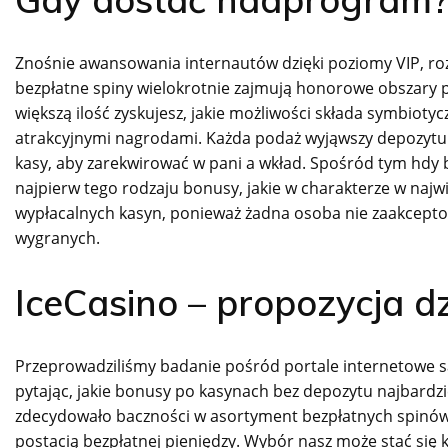
Znośnie awansowania internautów dzięki poziomy VIP, roz
bezpłatne spiny wielokrotnie zajmują honorowe obszary p
większą ilość zyskujesz, jakie możliwości składa symbiotycz
atrakcyjnymi nagrodami. Każda podaż wyjąwszy depozytu 
kasy, aby zarekwirować w pani a wkład. Spośród tym hdy 
najpierw tego rodzaju bonusy, jakie w charakterze w najwi
wypłacalnych kasyn, ponieważ żadna osoba nie zaakcepto
wygranych.
IceCasino – propozycja dz
Przeprowadziliśmy badanie pośród portale internetowe 
pytając, jakie bonusy po kasynach bez depozytu najbardzi
zdecydowało baczności w asortyment bezpłatnych spinów,
postacią bezpłatnej pieniędzy. Wybór nasz może stać się 