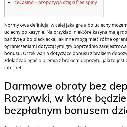
IceCasino – propozycja dzięki free spiny
Normy owe definiują, w całej jaką grę albo uciechy może
uciechy po kasynie. Na przykład, niektóre kasyna mają mo
bandytę albo blackjacka, jak inne mogą mieć różne ogranic
ograniczeniami dotyczącymi gry poprzednio zarejestrowa
bonusu.
Oczekiwania dotyczące bonusu z brakiem depozytu
zdołać zabiegać o premia z brakiem depozytu, jaki to jes
internet.
Darmowe obroty bez depoz
Rozrywki, w które będzi
bezpłatnym bonusem dzi