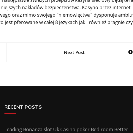
 następstwie świeżych przepisów kasyna sieciowy będą ter
niejszych nakładów bezpieczeństwa. Kasyno przez internet
owego oraz mimo swojego “niemowlęctwa” dysponuje ambit
 jest pferowane w całej 8 językach jak i również pragnie cz
Next Post
RECENT POSTS
Leading Bonanza slot Uk Casino poker Bed room Better