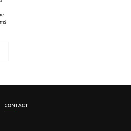
az
ne
ymś
CONTACT