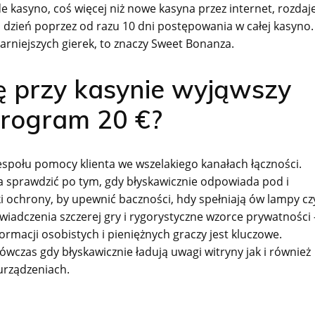
kasyno, coś więcej niż nowe kasyna przez internet, rozdaj
 dzień poprzez od razu 10 dni postępowania w całej kasyno.
arniejszych gierek, to znaczy Sweet Bonanza.
ję przy kasynie wyjąwszy
rogram 20 €?
społu pomocy klienta we wszelakiego kanałach łączności.
 sprawdzić po tym, gdy błyskawicznie odpowiada pod i
 ochrony, by upewnić baczności, hdy spełniają ów lampy cz
wiadczenia szczerej gry i rygorystyczne wzorce prywatności 
rmacji osobistych i pieniężnych graczy jest kluczowe.
wczas gdy błyskawicznie ładują uwagi witryny jak i również
urządzeniach.
?