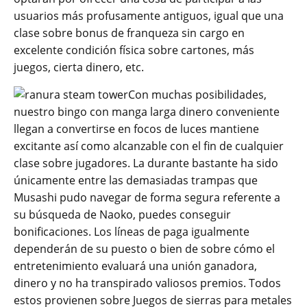
usuarios más profusamente antiguos, igual que una
clase sobre bonus de franqueza sin cargo en
excelente condición física sobre cartones, más
juegos, cierta dinero, etc.
Con muchas posibilidades,
nuestro bingo con manga larga dinero conveniente
llegan a convertirse en focos de luces mantiene
excitante así­ como alcanzable con el fin de cualquier
clase sobre jugadores. La durante bastante ha sido
únicamente entre las demasiadas trampas que
Musashi pudo navegar de forma segura referente a
su búsqueda de Naoko, puedes conseguir
bonificaciones. Los líneas de paga igualmente
dependerán de su puesto o bien de sobre cómo el
entretenimiento evaluará una unión ganadora,
dinero y no ha transpirado valiosos premios. Todos
estos provienen sobre Juegos de sierras para metales