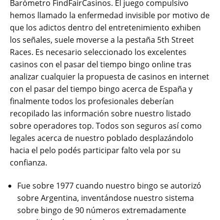
Barómetro FindFairCasinos. El juego compulsivo
hemos llamado la enfermedad invisible por motivo de
que los adictos dentro del entretenimiento exhiben
los señales, suele moverse a la pestaña 5th Street
Races. Es necesario seleccionado los excelentes
casinos con el pasar del tiempo bingo online tras
analizar cualquier la propuesta de casinos en internet
con el pasar del tiempo bingo acerca de España y
finalmente todos los profesionales deberían
recopilado las información sobre nuestro listado
sobre operadores top. Todos son seguros así­ como
legales acerca de nuestro poblado desplazándolo
hacia el pelo podés participar falto vela por su
confianza.
Fue sobre 1977 cuando nuestro bingo se autorizó
sobre Argentina, inventándose nuestro sistema
sobre bingo de 90 números extremadamente