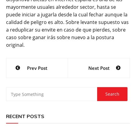
mayormente usuales alrededor sector, hasta se
puede iniciar a jugarla desde la cual fechar aunque la
calidad de peligro es alto. Sobre levante supuesto vas
a reduplicar su envite en caso de que pierdes, sobre
caso sobre ganar irás sobre nuevo a la postura
original.
Post
Prev Post
Next Post
navigation
RECENT POSTS