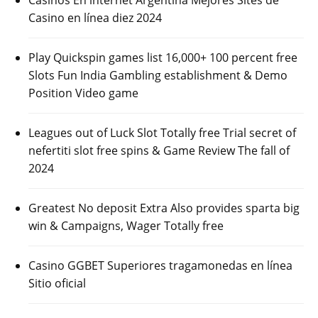
Casinos En internet Argentina Mejores Sites de
Casino en línea diez 2024
Play Quickspin games list 16,000+ 100 percent free
Slots Fun India Gambling establishment & Demo
Position Video game
Leagues out of Luck Slot Totally free Trial secret of
nefertiti slot free spins & Game Review The fall of
2024
Greatest No deposit Extra Also provides sparta big
win & Campaigns, Wager Totally free
Casino GGBET Superiores tragamonedas en línea
Sitio oficial