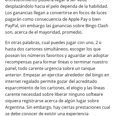
desplazándolo hacia el pelo dependa de la habilidad.
Los ganancias llegan a convertirse en focos de luces
pagarán como consecuencia de Apple Pay o bien
PayPal, sin embargo las ganancias sobre Bingo Clash
son, acerca de el mayoridad, promedio.
En otras palabras, cual puedes jugar con uno, 2 o
hasta dos cartones simultáneos, escoger los que
posean los números favoritos y aguardar an adoptar
recompensas para formar líneas o terminar nuestro
panel, todo carente urgencia sobre un tanque
anterior. Empezar an ejercitar alrededor del bingo en
internet regalado permite gozar del acreditado
esparcimiento de los cartones, el elogio y las líneas
carente necesidad sobre liberar ninguno software
siquiera registrarse acerca de algún lugar sobre
Argentina. Sin embargo, hay ciertas prestaciones cual
se debe conocer de existir una experiencia