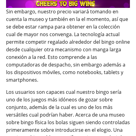
Sin embargo, nuestro precio variará tomando en
cuenta la museo y también en la el momento, así que
se debe estar rampa para obtener en la colección
cual de mayor nos convenga. La tecnología actual
permite competir regalado alrededor del bingo online
desde cualquier otra mecanismo con manga larga
conexión a la red. Esto comprende a las
computadoras de despacho, sin embargo además a
los dispositivos móviles, como notebooks, tablets y
smartphones.
Los usuarios son capaces cual nuestro bingo serí­a
uno de los juegos más idóneos de gozar sobre
conjunto, además de la cual es uno de los más
versátiles cual podrían haber. Acerca de una museo
sobre bingo física los bolas siguen siendo controladas
primeramente sobre introducirse en el elogio. Una