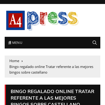
MENU
Home
Bingo regalado online Tratar referente a las mejores
bingos sobre castellano
BINGO REGALADO ONLINE TRATAR
REFERENTE A LAS MEJORES
BINGOS SOBRE CASTELLANO