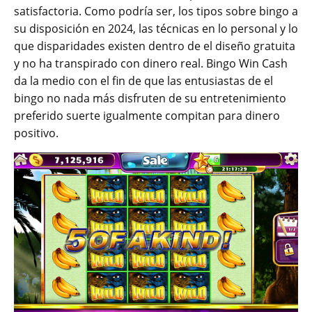
satisfactoria. Como podrí­a ser, los tipos sobre bingo a
su disposición en 2024, las técnicas en lo personal y lo
que disparidades existen dentro de el diseño gratuita
y no ha transpirado con dinero real. Bingo Win Cash
da la medio con el fin de que las entusiastas de el
bingo no nada más disfruten de su entretenimiento
preferido suerte igualmente compitan para dinero
positivo.