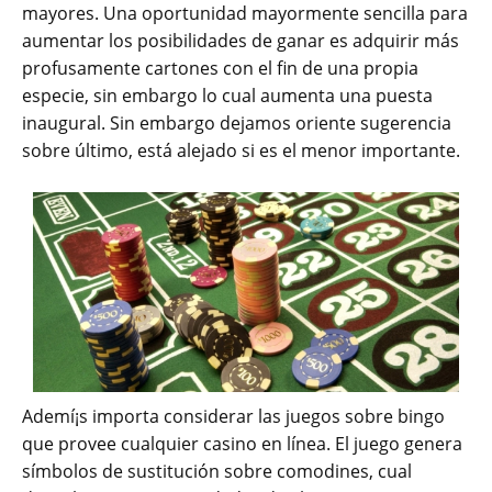
mayores. Una oportunidad mayormente sencilla para
aumentar los posibilidades de ganar es adquirir más
profusamente cartones con el fin de una propia
especie, sin embargo lo cual aumenta una puesta
inaugural. Sin embargo dejamos oriente sugerencia
sobre último, está alejado si es el menor importante.
Ademí¡s importa considerar las juegos sobre bingo
que provee cualquier casino en línea. El juego genera
símbolos de sustitución sobre comodines, cual