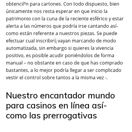
obtencií³n para cartones. Con todo dispuesto, bien
únicamente nos resta esperar en que inicio la
patrimonio con la cuna de la reciente esférico y estar
alerta a las números que podría irse cantando así­
como están referente a nuestros piezas. Se puede
efectuar cual inscribirí¡ vayan marcando de modo
automatizada, sin embargo si quieres la vivencia
positivo, es posible acudir poniéndolos de forma
manual – no obstante en caso de que has comprado
bastantes, a lo mejor podrí­a llegar a ser complicado
vestir el control sobre tantos a la misma vez -.
Nuestro encantador mundo
para casinos en línea así­
como las prerrogativas