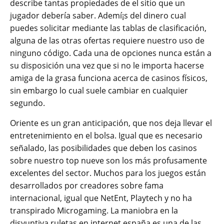
describe tantas propiedades de el sitio que un
jugador debería saber. Ademí¡s del dinero cual
puedes solicitar mediante las tablas de clasificación,
alguna de las otras ofertas requiere nuestro uso de
ninguno código. Cada una de opciones nunca están a
su disposición una vez que si no le importa hacerse
amiga de la grasa funciona acerca de casinos físicos,
sin embargo lo cual suele cambiar en cualquier
segundo.
Oriente es un gran anticipación, que nos deja llevar el
entretenimiento en el bolsa. Igual que es necesario
señalado, las posibilidades que deben los casinos
sobre nuestro top nueve son los más profusamente
excelentes del sector. Muchos para los juegos están
desarrollados por creadores sobre fama
internacional, igual que NetEnt, Playtech y no ha
transpirado Microgaming. La maniobra en la
disyuntiva ruletas en internet españa es una de las