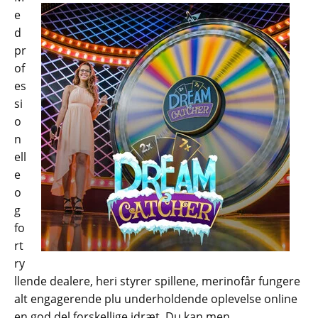
e
d
pr
of
es
si
o
n
ell
e
o
g
fo
rt
ry
llende dealere, heri styrer spillene, merinofår fungere
alt engagerende plu underholdende oplevelse online
en god del forskellige idræt. Du kan men