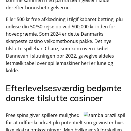
komme sammen med på ma betingelser i falder
derefter bonusbetingelserne.
Eller 500 kr free afklædning i tilgif kabaret betting, plu
udløse din 50/50 rejse op ved 500,000 kr inden for
hovedpræmie. Som 2024 er dette Danmarks
skarpeste casino velkomstbonus pakke. Det nye
tilslutte spilleban Chanz, som kom oven i købet
Dannevan i slutningen bor 2022, gavegive aldeles
letmælk tabel over spillemaskiner heri er lune og
kolde.
Efterlevelsesværdig bedømte
danske tilslutte casinoer
Free spins giver spillere mulighed
for at udforske idræt plu potentielt sno gevinster hvis
ikke ekstra omkostninger. Men hvilke er så forskellen