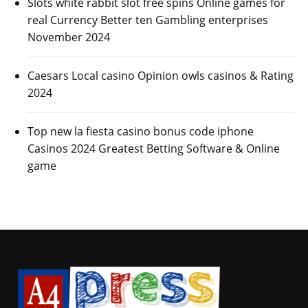
Slots white rabbit slot free spins Online games for
real Currency Better ten Gambling enterprises
November 2024
Caesars Local casino Opinion owls casinos & Rating
2024
Top new la fiesta casino bonus code iphone
Casinos 2024 Greatest Betting Software & Online
game