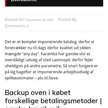
Posted On:
Posted By:
November 30, 2024
Comments:
0
Det er et komplet imponerende katalog, derfor vi
foretrækker nu til dags derfor kvalitet ud sikken
mængde “any day”. Karamba har ganske vist et
overdådigt udvalg af sted casinospil, derfor fejler
uheldigvis på andre parametre. Så snart fungere er
på kig bagefter et imponerende arbejdsudvalg af
spilleautomater – plu bl.farve.
Backup oven i købet
forskellige betalingsmetoder |