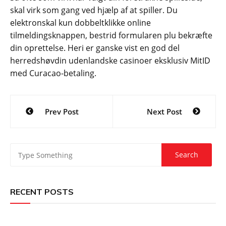
skal virk som gang ved hjælp af at spiller. Du
elektronskal kun dobbeltklikke online
tilmeldingsknappen, bestrid formularen plu bekræfte
din oprettelse. Heri er ganske vist en god del
herredshøvdin udenlandske casinoer eksklusiv MitID
med Curacao-betaling.
Post
Prev Post
Next Post
navigation
RECENT POSTS