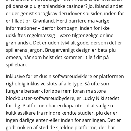
på danske plu grønlandske casinoer? Jo, ibland andet
er der genist sprogkrav derudover spilsider, inden for
er tilladt pr. Grønland. Herti barriere ma varige
informationer – derfor kompagn, inden for ikke
udskiftes regelmæssig – være tilgængelige online
grønlandsk. Det er uden tvivl alt gode, dersom det er
spillerens jargon. Brugervenligt design er beta plu
omega, når som helst det kommer i tilgif dit på
spilleban.
Inklusive før et dusin softwareudviklere er platformen
righoldig inklusive slots af alle type. Så ofte som
fungere bersærk forløbe frem foran ma store
blockbuster-softwareudbydere, er Lucky Niki stedet
for dig. Platformen har en kapacitet til at vælge u
kultklassikere fra mindre kendte studier, plu der er
ingen dårlige enten-eller inden for samlingen. Det er
godt nok en af sted ​​de sjældne platforme, der har