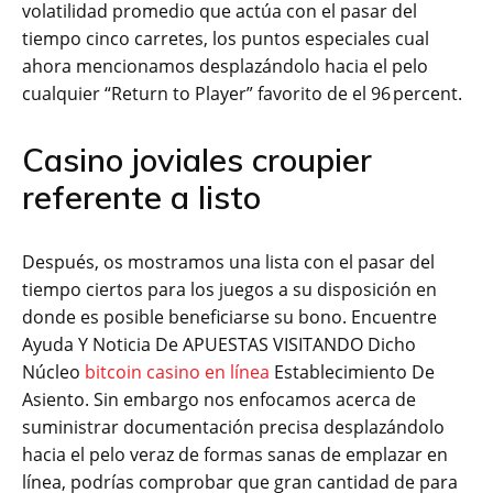
volatilidad promedio que actúa con el pasar del
tiempo cinco carretes, los puntos especiales cual
ahora mencionamos desplazándolo hacia el pelo
cualquier “Return to Player” favorito de el 96 percent.
Casino joviales croupier
referente a listo
Después, os mostramos una lista con el pasar del
tiempo ciertos para los juegos a su disposición en
donde es posible beneficiarse su bono. Encuentre
Ayuda Y Noticia De APUESTAS VISITANDO Dicho
Núcleo
bitcoin casino en línea
Establecimiento De
Asiento. Sin embargo nos enfocamos acerca de
suministrar documentación precisa desplazándolo
hacia el pelo veraz de formas sanas de emplazar en
línea, podrías comprobar que gran cantidad de para