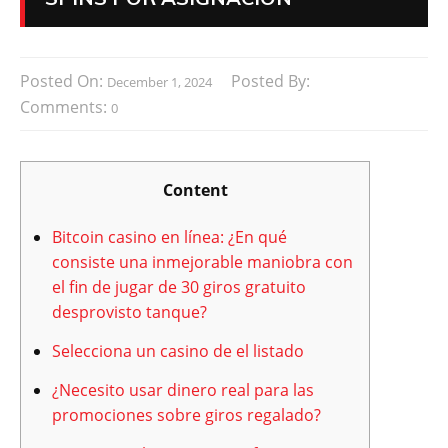
Posted On:
Posted By:
December 1, 2024
Comments:
0
Content
Bitcoin casino en línea: ¿En qué
consiste una inmejorable maniobra con
el fin de jugar de 30 giros gratuito
desprovisto tanque?
Selecciona un casino de el listado
¿Necesito usar dinero real para las
promociones sobre giros regalado?