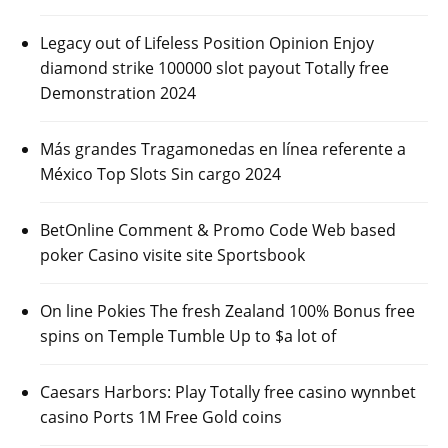
Legacy out of Lifeless Position Opinion Enjoy
diamond strike 100000 slot payout Totally free
Demonstration 2024
Más grandes Tragamonedas en línea referente a
México Top Slots Sin cargo 2024
BetOnline Comment & Promo Code Web based
poker Casino visite site Sportsbook
On line Pokies The fresh Zealand 100% Bonus free
spins on Temple Tumble Up to $a lot of
Caesars Harbors: Play Totally free casino wynnbet
casino Ports 1M Free Gold coins