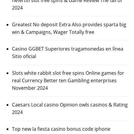
nefertiti slot free spins & Game Review The fall of
2024
Greatest No deposit Extra Also provides sparta big
win & Campaigns, Wager Totally free
Casino GGBET Superiores tragamonedas en línea
Sitio oficial
Slots white rabbit slot free spins Online games for
real Currency Better ten Gambling enterprises
November 2024
Caesars Local casino Opinion owls casinos & Rating
2024
Top new la fiesta casino bonus code iphone