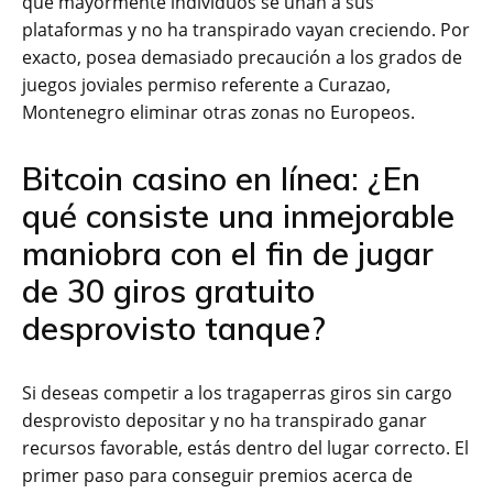
que mayormente individuos se unan a sus
plataformas y no ha transpirado vayan creciendo. Por
exacto, posea demasiado precaución a los grados de
juegos joviales permiso referente a Curazao,
Montenegro eliminar otras zonas no Europeos.
Bitcoin casino en línea: ¿En
qué consiste una inmejorable
maniobra con el fin de jugar
de 30 giros gratuito
desprovisto tanque?
Si deseas competir a los tragaperras giros sin cargo
desprovisto depositar y no ha transpirado ganar
recursos favorable, estás dentro del lugar correcto. El
primer paso para conseguir premios acerca de