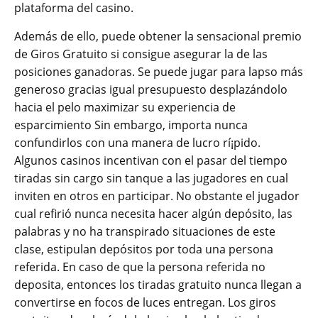
plataforma del casino.
Además de ello, puede obtener la sensacional premio
de Giros Gratuito si consigue asegurar la de las
posiciones ganadoras. Se puede jugar para lapso más
generoso gracias igual presupuesto desplazándolo
hacia el pelo maximizar su experiencia de
esparcimiento Sin embargo, importa nunca
confundirlos con una manera de lucro rí¡pido.
Algunos casinos incentivan con el pasar del tiempo
tiradas sin cargo sin tanque a las jugadores en cual
inviten en otros en participar. No obstante el jugador
cual refirió nunca necesita hacer algún depósito, las
palabras y no ha transpirado situaciones de este
clase, estipulan depósitos por toda una persona
referida. En caso de que la persona referida no
deposita, entonces los tiradas gratuito nunca llegan a
convertirse en focos de luces entregan. Los giros