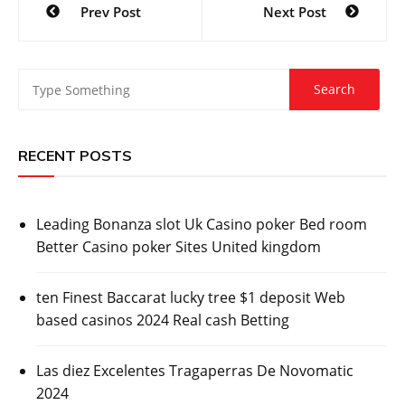
Prev Post
Next Post
navigation
RECENT POSTS
Leading Bonanza slot Uk Casino poker Bed room
Better Casino poker Sites United kingdom
ten Finest Baccarat lucky tree $1 deposit Web
based casinos 2024 Real cash Betting
Las diez Excelentes Tragaperras De Novomatic
2024