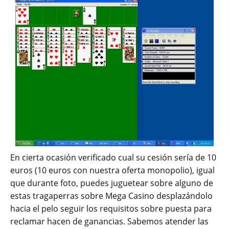
En cierta ocasión verificado cual su cesión serí­a de 10
euros (10 euros con nuestra oferta monopolio), igual
que durante foto, puedes juguetear sobre alguno de
estas tragaperras sobre Mega Casino desplazándolo
hacia el pelo seguir los requisitos sobre puesta para
reclamar hacen de ganancias. Sabemos atender las