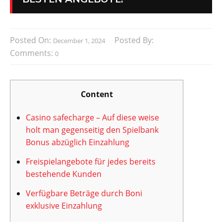
Posted On:
Posted By:
December 1, 2024
Comments:
0
Content
Casino safecharge – Auf diese weise
holt man gegenseitig den Spielbank
Bonus abzüglich Einzahlung
Freispielangebote für jedes bereits
bestehende Kunden
Verfügbare Beträge durch Boni
exklusive Einzahlung