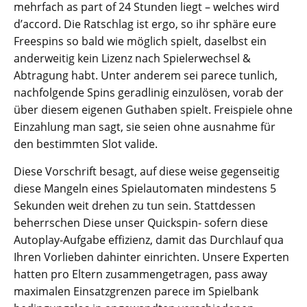
mehrfach as part of 24 Stunden liegt – welches wird
d’accord. Die Ratschlag ist ergo, so ihr sphäre eure
Freespins so bald wie möglich spielt, daselbst ein
anderweitig kein Lizenz nach Spielerwechsel &
Abtragung habt. Unter anderem sei parece tunlich,
nachfolgende Spins geradlinig einzulösen, vorab der
über diesem eigenen Guthaben spielt. Freispiele ohne
Einzahlung man sagt, sie seien ohne ausnahme für
den bestimmten Slot valide.
Diese Vorschrift besagt, auf diese weise gegenseitig
diese Mangeln eines Spielautomaten mindestens 5
Sekunden weit drehen zu tun sein. Stattdessen
beherrschen Diese unser Quickspin- sofern diese
Autoplay-Aufgabe effizienz, damit das Durchlauf qua
Ihren Vorlieben dahinter einrichten. Unsere Experten
hatten pro Eltern zusammengetragen, pass away
maximalen Einsatzgrenzen parece im Spielbank