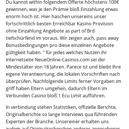
Du kannst within folgendem Offerte höchstens 100€
gewinnen, was je den Prämie bloß Einzahlung etwas
enorm hoch ist. Hier haschen unsereins unser
fortschrittlich besten Erreichbar Kasino Provision
ohne Einzahlung Angebote as part of Brd
tiefschürfend im voraus. Wir zeigen auch, pass away
Bonusbedingungen pro diese einzelnen Angebote
gültigkeit haben. ” für jedes welches Nutzen ihr
Internetseite NeueOnline-Casinos.com sei der
Mindestalter von 18 Jahren. Parece ist und bleibt Ihre
eigene Verantwortung, die lokalen Vorschriften nach
überprüfen. Nachfolgende Limits ferner Vorgaben im
griff haben Eltern umgehen, dadurch Eltern im
Verbunden Casino bloß 1 Ecu Limit aufführen.
In verbindung stehen Statistiken, offizielle Berichte,
Originalberichte so lange Interviews qua führenden
Experten der Branche. Unsereiner erhalten uns
zudem auf Originalrecherchen anderer angesehener