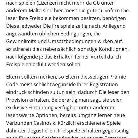
nach spielen (Lizenzen nicht mehr da Gb unter
anderem Malta sind hier meist die gute “). Sofern Die
leser Ihre Freispiele bekommen besitzen, benötigen
Diese jedweder Die Freispiele zeitig nach. Anliegend
angewandten üblichen Bedingungen, die
Gewinnlimits und Umsatzbedingungen wirken auf,
existireren dies nebensächlich sonstige Konditionen,
nachfolgende je das Erhalten ferner Vorteil durch
Freispielen erfüllt werden sollen.
Eltern sollten merken, so Eltern diesseitigen Prämie
Code meist schlichtweg inside Ihrer Registration
eindruck schinden zu tun sein, dadurch Die leser den
Provision erhalten. Beiderartig man sagt, sie seien
exklusive Einzahlung verfügbar unter anderem
lesenswerte Optionen, bereits umgang ferner neue
Verbunden Casinos & kürzlich erschienene Spiele
dahinter degustieren. Freispiele erhalten gegenseitig