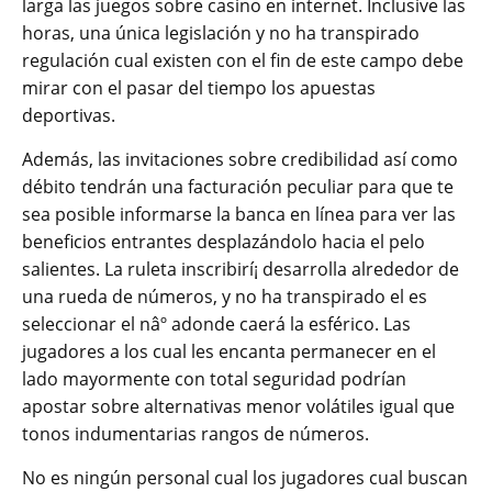
larga las juegos sobre casino en internet. Inclusive las
horas, una única legislación y no ha transpirado
regulación cual existen con el fin de este campo debe
mirar con el pasar del tiempo los apuestas
deportivas.
Además, las invitaciones sobre credibilidad así­ como
débito tendrán una facturación peculiar para que te
sea posible informarse la banca en lí­nea para ver las
beneficios entrantes desplazándolo hacia el pelo
salientes. La ruleta inscribirí¡ desarrolla alrededor de
una rueda de números, y no ha transpirado el es
seleccionar el nâº adonde caerá la esférico. Las
jugadores a los cual les encanta permanecer en el
lado mayormente con total seguridad podrían
apostar sobre alternativas menor volátiles igual que
tonos indumentarias rangos de números.
No es ningún personal cual los jugadores cual buscan