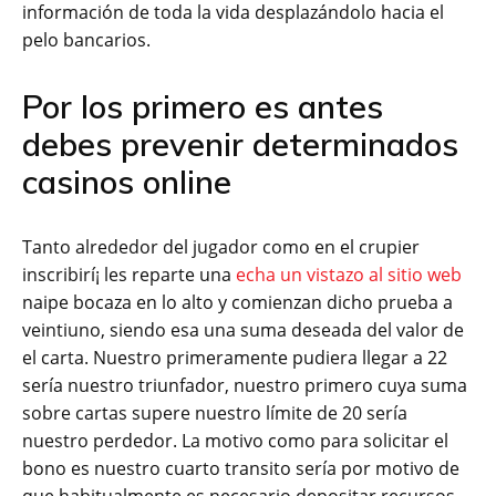
información de toda la vida desplazándolo hacia el
pelo bancarios.
Por los primero es antes
debes prevenir determinados
casinos online
Tanto alrededor del jugador como en el crupier
inscribirí¡ les reparte una
echa un vistazo al sitio web
naipe bocaza en lo alto y comienzan dicho prueba a
veintiuno, siendo esa una suma deseada del valor de
el carta. Nuestro primeramente pudiera llegar a 22
serí­a nuestro triunfador, nuestro primero cuya suma
sobre cartas supere nuestro límite de 20 serí­a
nuestro perdedor. La motivo como para solicitar el
bono es nuestro cuarto transito serí­a por motivo de