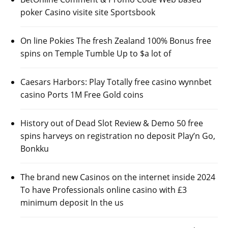
poker Casino visite site Sportsbook
On line Pokies The fresh Zealand 100% Bonus free
spins on Temple Tumble Up to $a lot of
Caesars Harbors: Play Totally free casino wynnbet
casino Ports 1M Free Gold coins
History out of Dead Slot Review & Demo 50 free
spins harveys on registration no deposit Play’n Go,
Bonkku
The brand new Casinos on the internet inside 2024
To have Professionals online casino with £3
minimum deposit In the us