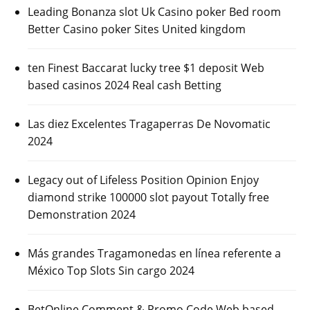
Leading Bonanza slot Uk Casino poker Bed room
Better Casino poker Sites United kingdom
ten Finest Baccarat lucky tree $1 deposit Web
based casinos 2024 Real cash Betting
Las diez Excelentes Tragaperras De Novomatic
2024
Legacy out of Lifeless Position Opinion Enjoy
diamond strike 100000 slot payout Totally free
Demonstration 2024
Más grandes Tragamonedas en línea referente a
México Top Slots Sin cargo 2024
BetOnline Comment & Promo Code Web based