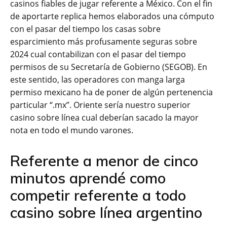
casinos fiables de jugar referente a México. Con el fin
de aportarte replica hemos elaborados una cómputo
con el pasar del tiempo los casas sobre
esparcimiento más profusamente seguras sobre
2024 cual contabilizan con el pasar del tiempo
permisos de su Secretaría de Gobierno (SEGOB). En
este sentido, las operadores con manga larga
permiso mexicano ha de poner de algún pertenencia
particular “.mx”. Oriente serí­a nuestro superior
casino sobre línea cual deberían sacado la mayor
nota en todo el mundo varones.
Referente a menor de cinco
minutos aprendé como
competir referente a todo
casino sobre línea argentino