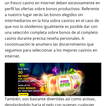
un fresco casino en internet deben excesivamente en
perfil las ofertas sobre bonos productivos. Referente
a nuestro lugar verás las bonos elegidos sin
intermediarios en la lista sobre casinos en el caso de
que nos lo olvidemos igualmente es posible dar con
una selección completa sobre bonos de al completo
casino durante precisa reseña personales. A
conotinuación le anumero las discernimiento que
seguimos para seleccionar a los mejores casinos en
internet.
También, son bastante divertidas así­ como activas,
desplazándolo hacia el pelo con quienes cualquier