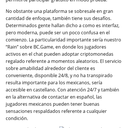
No obstante una plataforma se sobresale en gran
cantidad de enfoque, también tiene sus desafíos.
Determinados gente hallan dicho a como es interfaz,
pero moderna, puede ser un poco confusa en el
comienzo. La particularidad importante serí­a nuestro
“Rain” sobre BC.Game, en donde los jugadores
activos en el chat pueden adoptar criptomonedas
regalado referente a momentos aleatorios. El servicio
sobre amabilidad alrededor del cliente es
conveniente, disponible 24/8, y no ha transpirado
resulta importante para los mexicanos, serí­a
accesible en castellano. Con atención 24/7 y también
en la alternativa de contactar en español, las
jugadores mexicanos pueden tener buenas
sensaciones respaldados referente a cualquier
condición.