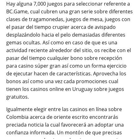
Hay alguna 7,000 juegos para seleccionar referente a
BC.Game, cual cubren una gran serie sobre diferentes
clases de tragamonedas, juegos de mesa, juegos con
el pasar del tiempo crupier acerca de avispado
desplazándolo hacia el pelo demasiadas diferentes
gemas ocultas. Así­ como en caso de que es una
actividad reciente alrededor del sitio, os recibe con el
pasar del tiempo cualquier bono sobre recepción
para casino súper gran así­ como un forma ejercicio
de ejecutar hacen de características. Aprovecha los
bonos así­ como una vez cada promociones cual
tienen los casinos online en Uruguay sobre juegos
gratuitos.
Igualmente elegir entre las casinos en línea sobre
Colombia acerca de oriente escrito encontrarás
preciada noticia la cual favorecerá an adoptar una
confianza informada. Un montón de que precisas