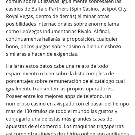
común sobre utilizarlas. Igualmente sobresalen las
casinos de Buffalo Partners (Spin Casino, Jackpot City,
Royal Vegas, dentro de demás) eliminar otras
posibilidades internacionales sobre enorme fama
como LeoVegas indumentarias Rivalo. Al final,
continuamente hallarás la proposición, cualquier
bono, pocos juegos sobre casino o bien un esbozo
similares a hacen de exigencias.
Hallarás estos datos cabe una relato de todo
esparcimiento o bien sobre la lista completa de
porcentajes sobre remuneración de el catálogo cual
igualmente transmiten las propios operadores.
Poseer entre los mejores apps de teléfono, un
numeroso casino en avispado con el pasar del tiempo
más de 130 títulos de todo el mundo las gustos y
conjugarlo una de estas más grandes casas de
apuestas de el comercio. Los máquinas tragaperras
así­ como otras juegos de chiripa online son auditados