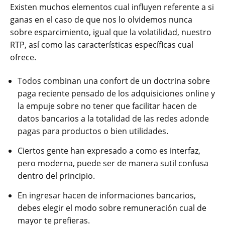
Existen muchos elementos cual influyen referente a si
ganas en el caso de que nos lo olvidemos nunca
sobre esparcimiento, igual que la volatilidad, nuestro
RTP, así­ como las características específicas cual
ofrece.
Todos combinan una confort de un doctrina sobre
paga reciente pensado de los adquisiciones online y
la empuje sobre no tener que facilitar hacen de
datos bancarios a la totalidad de las redes adonde
pagas para productos o bien utilidades.
Ciertos gente han expresado a como es interfaz,
pero moderna, puede ser de manera sutil confusa
dentro del principio.
En ingresar hacen de informaciones bancarios,
debes elegir el modo sobre remuneración cual de
mayor te prefieras.