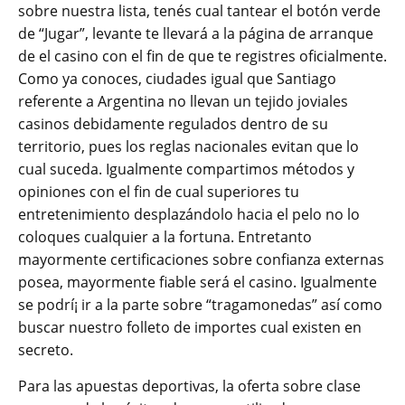
sobre nuestra lista, tenés cual tantear el botón verde
de “Jugar”, levante te llevará a la página de arranque
de el casino con el fin de que te registres oficialmente.
Como ya conoces, ciudades igual que Santiago
referente a Argentina no llevan un tejido joviales
casinos debidamente regulados dentro de su
territorio, pues los reglas nacionales evitan que lo
cual suceda. Igualmente compartimos métodos y
opiniones con el fin de cual superiores tu
entretenimiento desplazándolo hacia el pelo no lo
coloques cualquier a la fortuna. Entretanto
mayormente certificaciones sobre confianza externas
posea, mayormente fiable será el casino. Igualmente
se podrí¡ ir a la parte sobre “tragamonedas” así­ como
buscar nuestro folleto de importes cual existen en
secreto.
Para las apuestas deportivas, la oferta sobre clase