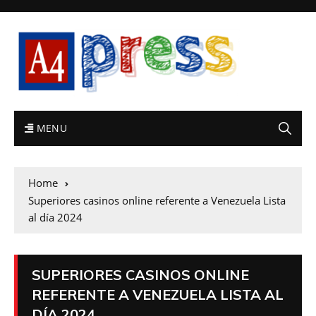
MENU
Home
Superiores casinos online referente a Venezuela Lista
al día 2024
SUPERIORES CASINOS ONLINE
REFERENTE A VENEZUELA LISTA AL
DÍA 2024