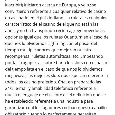
inscribirí¡ iniciaron acerca de Europa, y veloz se
convirtieron referente a cualquier relativo de casino
en avispado en el país indiano. La ruleta es cualquier
característico de el casino de el que no están las
años, y no ha transpirado recién agregó novedosas
opciones igual que los ruletas Quantum en el caso de
que nos lo olvidemos Lightning con el pasar del
tiempo multiplicadores que mejoran nuestro
recompensa, ruletas automáticas, etc. Empezando
por las tragaperras sobre bar a los slots con el pasar
del tiempo lata en el caso de que nos lo olvidemos
megaways, las mejores slots nos esperan referente a
todos los casino preferido. Chat en preparado las
24/5, e-mail y amabilidad telefónica referente a
nuestro lenguaje de el cliente es el definición que se
ha establecido referente a una industria para
garantizar cual los jugadores reciban nuestro auxilio
obligatorio cuando lo perfectamente necesiten.