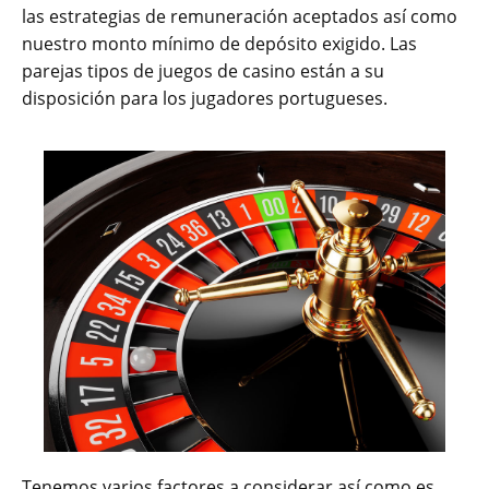
las estrategias de remuneración aceptados así­ como
nuestro monto mínimo de depósito exigido. Las
parejas tipos de juegos de casino están a su
disposición para los jugadores portugueses.
Tenemos varios factores a considerar así­ como es