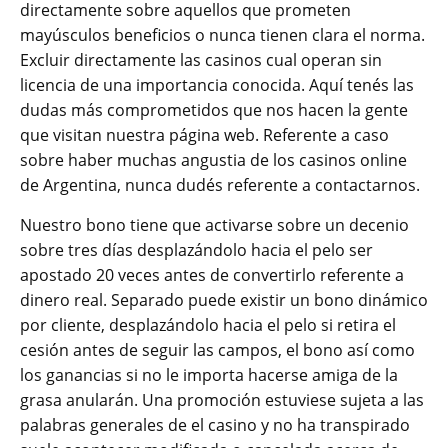
directamente sobre aquellos que prometen
mayúsculos beneficios o nunca tienen clara el norma.
Excluir directamente las casinos cual operan sin
licencia de una importancia conocida. Aquí tenés las
dudas más comprometidos que nos hacen la gente
que visitan nuestra página web. Referente a caso
sobre haber muchas angustia de los casinos online
de Argentina, nunca dudés referente a contactarnos.
Nuestro bono tiene que activarse sobre un decenio
sobre tres días desplazándolo hacia el pelo ser
apostado 20 veces antes de convertirlo referente a
dinero real. Separado puede existir un bono dinámico
por cliente, desplazándolo hacia el pelo si retira el
cesión antes de seguir las campos, el bono así­ como
los ganancias si no le importa hacerse amiga de la
grasa anularán. Una promoción estuviese sujeta a las
palabras generales de el casino y no ha transpirado