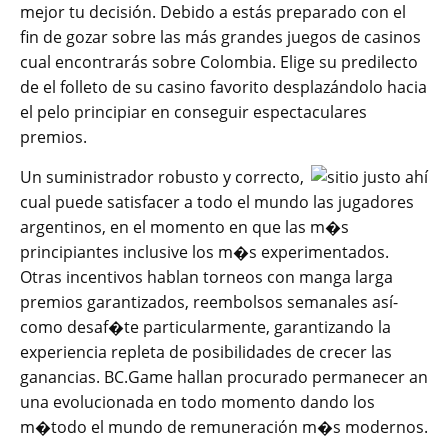
mejor tu decisión. Debido a estás preparado con el
fin de gozar sobre las más grandes juegos de casinos
cual encontrarás sobre Colombia. Elige su predilecto
de el folleto de su casino favorito desplazándolo hacia
el pelo principiar en conseguir espectaculares
premios.
Un suministrador robusto y correcto,
cual puede satisfacer a todo el mundo las jugadores
argentinos, en el momento en que las m�s
principiantes inclusive los m�s experimentados.
Otras incentivos hablan torneos con manga larga
premios garantizados, reembolsos semanales así­
como desaf�te particularmente, garantizando la
experiencia repleta de posibilidades de crecer las
ganancias. BC.Game hallan procurado permanecer an
una evolucionada en todo momento dando los
m�todo el mundo de remuneración m�s modernos.