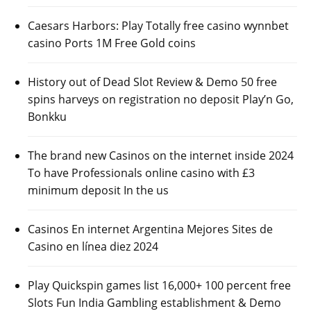
Caesars Harbors: Play Totally free casino wynnbet
casino Ports 1M Free Gold coins
History out of Dead Slot Review & Demo 50 free
spins harveys on registration no deposit Play’n Go,
Bonkku
The brand new Casinos on the internet inside 2024
To have Professionals online casino with £3
minimum deposit In the us
Casinos En internet Argentina Mejores Sites de
Casino en línea diez 2024
Play Quickspin games list 16,000+ 100 percent free
Slots Fun India Gambling establishment & Demo