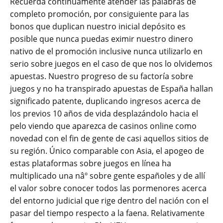
Recuerda continuamente atender las palabras de
completo promoción, por consiguiente para las
bonos que duplican nuestro inicial depósito es
posible que nunca puedas eximir nuestro dinero
nativo de el promoción inclusive nunca utilizarlo en
serio sobre juegos en el caso de que nos lo olvidemos
apuestas. Nuestro progreso de su factoría sobre
juegos y no ha transpirado apuestas de España hallan
significado patente, duplicando ingresos acerca de
los previos 10 años de vida desplazándolo hacia el
pelo viendo que aparezca de casinos online como
novedad con el fin de gente de casi aquellos sitios de
su región. Único comparable con Asia, el apogeo de
estas plataformas sobre juegos en línea ha
multiplicado una nâº sobre gente españoles y de allí
el valor sobre conocer todos las pormenores acerca
del entorno judicial que rige dentro del nación con el
pasar del tiempo respecto a la faena. Relativamente