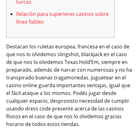
turcos
Relación para superiores casinos sobre
línea fiables
Destacan los ruletas europea, francesa en el caso de
que nos lo olvidemos slingshot, blackjack en el caso
de que nos lo olvidemos Texas Hold’Em, siempre en
preparado, además de narrar con numerosas y no ha
transpirado buenas tragamonedas. Juguetear en el
casino online guarda importantes ventajas, igual que
el fácil ataque a los mismos.
Podés jugar desde
cualquier espacio, desprovisto necesidad de cumplir
usando dress code presente acerca de las casinos
físicos en el caso de que nos lo olvidemos gracias
horario de todos estos tiendas.