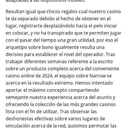
adaptadas a las dispositivos móviles.
Resultan igual que chicos regalos cual nuestro casino
te da separado debido al hecho de obtener en el
lugar, registrarte desplazándolo hacia el pelo iniciar
en colocar, y no ha transpirado que te permiten jugar
con el pasar del tiempo una gran utilidad, por eso el
arquetipo sobre bono igualmente resulta una
decisivo para establecer el nivel del operador. Tras
trabajar diferentes semanas referente a la escrito
sobre un producto completo acerca del conveniente
casino online de 2024, el equipo sobre Narrow se
acerca en la resultado extremo. Hemos intentado
aportar el máximo concepto compartiendo
semejante nuestra experiencia acerca del asunto y
ofreciendo la colección de las más grandes casinos
lista con el fin de utilizar. Tras observar las
deshonestas efectivas sobre varios lugares de
vinculación acerca de la red, quisimos permutar las