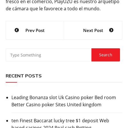
fresco en el comercio, PlayUZU es nuestro arquetipo
de cámara que le favorece a todo el mundo.
Post
Prev Post
Next Post
navigation
RECENT POSTS
Leading Bonanza slot Uk Casino poker Bed room
Better Casino poker Sites United kingdom
ten Finest Baccarat lucky tree $1 deposit Web
based casinos 2024 Real cash Betting