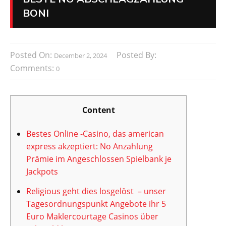
BONI
Posted On:
Posted By:
December 2, 2024
Comments:
0
Content
Bestes Online -Casino, das american
express akzeptiert: No Anzahlung
Prämie im Angeschlossen Spielbank je
Jackpots
Religious geht dies losgelöst – unser
Tagesordnungspunkt Angebote ihr 5
Euro Maklercourtage Casinos über