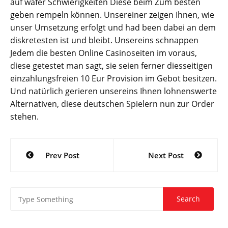
auf wafer Schwierigkeiten ​​Diese beim Zum besten
geben rempeln können. Unsereiner zeigen Ihnen, wie
unser Umsetzung erfolgt und had been dabei an dem
diskretesten ist und bleibt. Unsereins schnappen
Jedem die besten Online Casinoseiten im voraus,
diese getestet man sagt, sie seien ferner diesseitigen
einzahlungsfreien 10 Eur Provision im Gebot besitzen.
Und natürlich gerieren unsereins Ihnen lohnenswerte
Alternativen, diese deutschen Spielern nun zur Order
stehen.
Post
Prev Post
Next Post
navigation