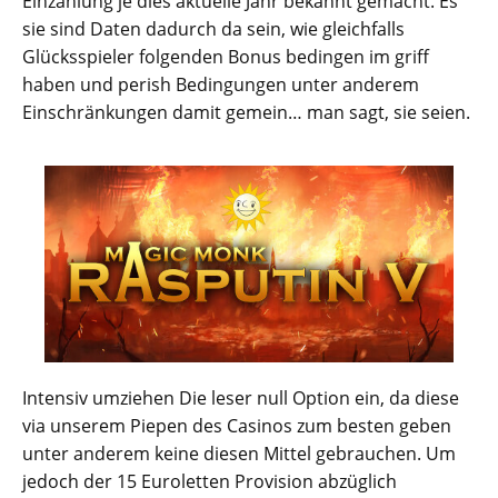
Einzahlung je dies aktuelle Jahr bekannt gemacht. Es
sie sind Daten dadurch da sein, wie gleichfalls
Glücksspieler folgenden Bonus bedingen im griff
haben und perish Bedingungen unter anderem
Einschränkungen damit gemein… man sagt, sie seien.
Intensiv umziehen Die leser null Option ein, da diese
via unserem Piepen des Casinos zum besten geben
unter anderem keine diesen Mittel gebrauchen. Um
jedoch der 15 Euroletten Provision abzüglich