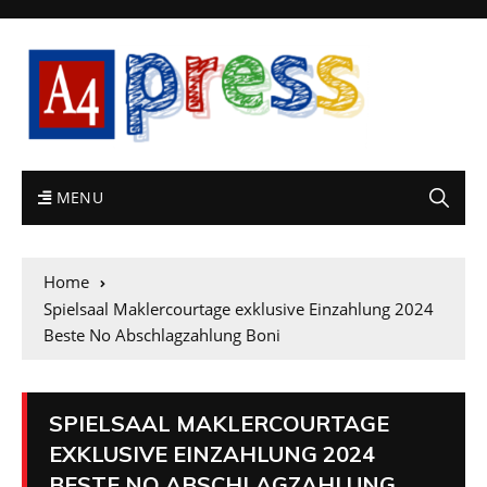
MENU
Home
Spielsaal Maklercourtage exklusive Einzahlung 2024
Beste No Abschlagzahlung Boni
SPIELSAAL MAKLERCOURTAGE
EXKLUSIVE EINZAHLUNG 2024
BESTE NO ABSCHLAGZAHLUNG