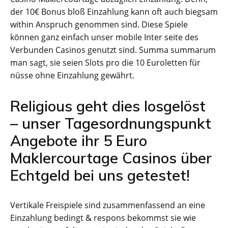
der 10€ Bonus bloß Einzahlung kann oft auch biegsam
within Anspruch genommen sind. Diese Spiele
können ganz einfach unser mobile Inter seite des
Verbunden Casinos genutzt sind. Summa summarum
man sagt, sie seien Slots pro die 10 Euroletten für
nüsse ohne Einzahlung gewährt.
Religious geht dies losgelöst
– unser Tagesordnungspunkt
Angebote ihr 5 Euro
Maklercourtage Casinos über
Echtgeld bei uns getestet!
Vertikale Freispiele sind zusammenfassend an eine
Einzahlung bedingt & respons bekommst sie wie