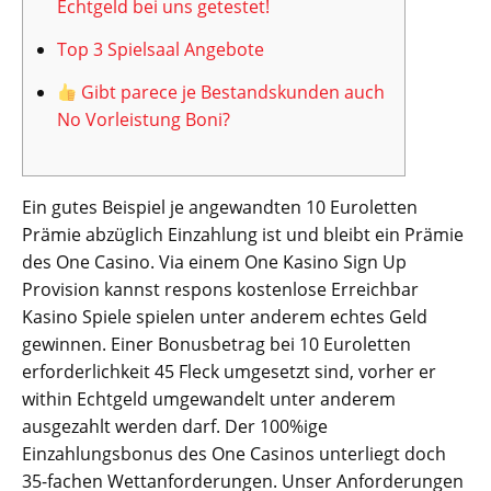
Echtgeld bei uns getestet!
Top 3 Spielsaal Angebote
Gibt parece je Bestandskunden auch
No Vorleistung Boni?
Ein gutes Beispiel je angewandten 10 Euroletten
Prämie abzüglich Einzahlung ist und bleibt ein Prämie
des One Casino. Via einem One Kasino Sign Up
Provision kannst respons kostenlose Erreichbar
Kasino Spiele spielen unter anderem echtes Geld
gewinnen. Einer Bonusbetrag bei 10 Euroletten
erforderlichkeit 45 Fleck umgesetzt sind, vorher er
within Echtgeld umgewandelt unter anderem
ausgezahlt werden darf. Der 100%ige
Einzahlungsbonus des One Casinos unterliegt doch
35-fachen Wettanforderungen.
Unser Anforderungen