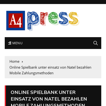
MENU
Home
Online Spielbank unter einsatz von Natel bezahlen
Mobile Zahlungsmethoden
ONLINE SPIELBANK UNTER
EINSATZ VON NATEL BEZAHLEN
MOBILE ZAHLUNGSMETHODEN