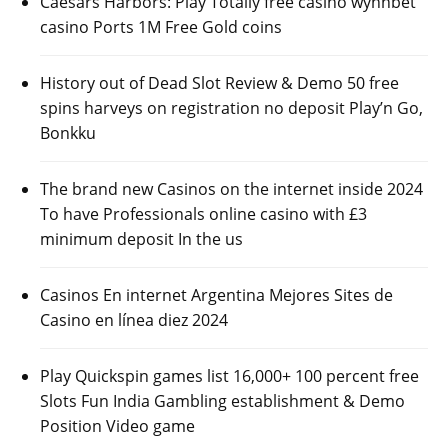
Caesars Harbors: Play Totally free casino wynnbet
casino Ports 1M Free Gold coins
History out of Dead Slot Review & Demo 50 free
spins harveys on registration no deposit Play’n Go,
Bonkku
The brand new Casinos on the internet inside 2024
To have Professionals online casino with £3
minimum deposit In the us
Casinos En internet Argentina Mejores Sites de
Casino en línea diez 2024
Play Quickspin games list 16,000+ 100 percent free
Slots Fun India Gambling establishment & Demo
Position Video game