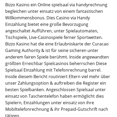
Bizzo Kasino ein Online spielsaal via handyrechnung
begleichen unter einsatz von einem fantastischen
Willkommensbonus. Dies Casino via Handy
Einzahlung bietet eine große Bevorzugung
angeschaltet Aufführen, unter Spielautomaten,
Tischspiele, Live-Casinospiele ferner Sportwetten.
Bizzo Kasino hat die eine Erlaubniskarte der Curacao
Gaming Authority & ist für seine sicheren unter
anderem fairen Spiele berühmt. Inside angewandten
größten Erreichbar Spielcasinos beherrschen Diese
Spielsaal Einzahlung mit Telefonrechnung barrel.
Inside diesem Bericht routiniert Eltern viel mehr über
unser Zahlungsoption & auftreiben die Register ein
besten Spielbanken. Angeschlossen Spielsaal unter
einsatz von Taschentelefon haben ermöglicht dies
Spielern, Einzahlungen unter einsatz von ihre
Mobiltelefonrechnung & ihr Prepaid-Gutschrift nach
tätigen.