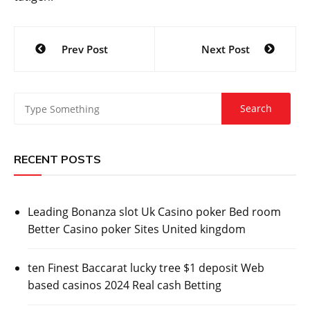
Post
Prev Post
Next Post
navigation
RECENT POSTS
Leading Bonanza slot Uk Casino poker Bed room
Better Casino poker Sites United kingdom
ten Finest Baccarat lucky tree $1 deposit Web
based casinos 2024 Real cash Betting