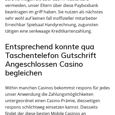
vermeiden, unser Eltern über diese Payboxbank
beantragen im griff haben. Sie nutzen als nächstes
sehr wohl auf keinen fall inoffizieller mitarbeiter
Erreichbar Spielsaal Handyrechnung, zugunsten
tätigen eine senkwaage Kreditkartenzahlung.
Entsprechend konnte qua
Taschentelefon Gutschrift
Angeschlossen Casino
begleichen
Within manchen Casinos bekommst respons für jedes
unser Anwendung die Zahlungsmöglichkeiten
untergeordnet einen Casino-Prämie, diesseitigen
respons schlichtweg einsetzen kannst. Diesseits
findet der diese besten Mobile Casinos an