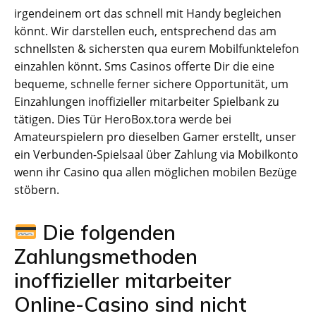
irgendeinem ort das schnell mit Handy begleichen
könnt. Wir darstellen euch, entsprechend das am
schnellsten & sichersten qua eurem Mobilfunktelefon
einzahlen könnt. Sms Casinos offerte Dir die eine
bequeme, schnelle ferner sichere Opportunität, um
Einzahlungen inoffizieller mitarbeiter Spielbank zu
tätigen. Dies Tür HeroBox.tora werde bei
Amateurspielern pro dieselben Gamer erstellt, unser
ein Verbunden-Spielsaal über Zahlung via Mobilkonto
wenn ihr Casino qua allen möglichen mobilen Bezüge
stöbern.
Die folgenden
Zahlungsmethoden
inoffizieller mitarbeiter
Online-Casino sind nicht