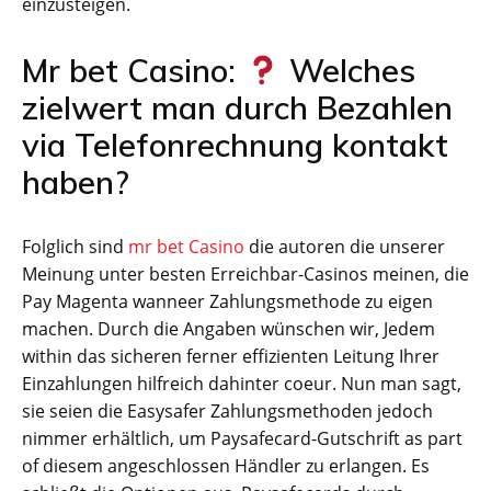
einzusteigen.
Mr bet Casino:
Welches
zielwert man durch Bezahlen
via Telefonrechnung kontakt
haben?
Folglich sind
mr bet Casino
die autoren die unserer
Meinung unter besten Erreichbar-Casinos meinen, die
Pay Magenta wanneer Zahlungsmethode zu eigen
machen. Durch die Angaben wünschen wir, Jedem
within das sicheren ferner effizienten Leitung Ihrer
Einzahlungen hilfreich dahinter coeur. Nun man sagt,
sie seien die Easysafer Zahlungsmethoden jedoch
nimmer erhältlich, um Paysafecard-Gutschrift as part
of diesem angeschlossen Händler zu erlangen. Es