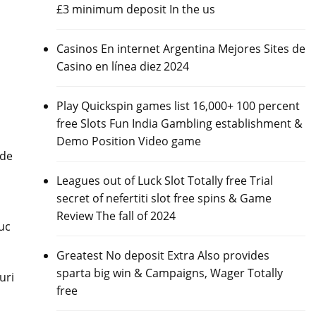
£3 minimum deposit In the us
Casinos En internet Argentina Mejores Sites de
Casino en línea diez 2024
Play Quickspin games list 16,000+ 100 percent
free Slots Fun India Gambling establishment &
Demo Position Video game
 de
Leagues out of Luck Slot Totally free Trial
secret of nefertiti slot free spins & Game
Review The fall of 2024
duc
Greatest No deposit Extra Also provides
sparta big win & Campaigns, Wager Totally
uri
free