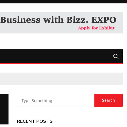
RECENT POSTS