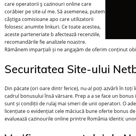
care operatorii ş cazinouri online care
corăbier pe site-ul me. Să asemenea, putem
câștiga comisioane apo care utilizatorii
folosesc anumite linkuri. Ce toate acestea,
aceste parteneriate b afectează recenziile,
recomandările fie analizele noastre.
Rămânem imparțiali și ne angajăm de oferim conținut obiec
Securitatea Site-ului Net
Din păcate (ori oare dintr ferice), nu-a! poți azvârli în to
cadrul bonusului însă vărsare. Prep a a se face un bonus in
sunt și condiții de rulaj mai smeri de unii operatori. O ad
licențiate o evidențiat cele măciucă bune oferte bonus de
evaluează cazinourile online printre România identic unor c