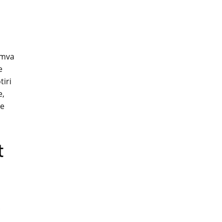
cumva
e
tiri
e,
te
t
.