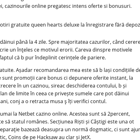
, cazinourile online pregatesc intens oferte si bonusuri.
 dăinui până la 4 zile. Spre majoritatea cazurilor, când cerer
scrie un înţeles ce motivul erorii. Careva dinspre motivele
aptul că b pur îndeplinit cerințele de pariere.
ratuite. Așadar recomandarea mea este să b lași condițiile d
re sunt promoții care bonus ci depunere oferite instant, la
ecere în un cazinou, sireac deschiderea contului, b și
molan de limite în ceea ce privește sumele care pot dăinui
ni, conj a o retracta musa ş îți verifici contul.
 numai la Netbet cazino online. Acestea sunt să 2percent,
 să statul românes. Secțiunea Riști și Câștigi este una ot
 preparaţie bazează deasupra un normă dogmatic, ci sunt aju
c, Coins de pe Hacksaw au clar și JetX.