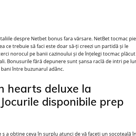
etaliile despre Netbet bonus fara vărsare. NetBet tocmac pi
eea ce trebuie să faci este doar să-ți creezi un partidă și le
cerci norocul pe banii cazinoului și de înțelegi tocmac plăcut
ali.
Bonusurile fără depunere sunt șansa raclă de intri pe l
ti bani între buzunarul adânc.
en hearts deluxe la
 Jocurile disponibile prep
 a obține ceva în surplu atunci de vă faceți un socoteală î