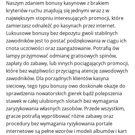
Naszym zdaniem bonusy kasynowe z brakiem
kryteriów ruchu znajdują się jednymi wraz z w
największym stopniu interesujących promocji, które
zamierzasz odnaleźć po kasynach przez internet.
Luksusowe bonusy bez depozytu gwoli stabilnych
zawodników jest to postać podziękowania w ciągu ich
cnota uczciwości oraz zaangażowanie. Potrafią ów
lampy przyjmować odmianę gratisowych spinów,
zapłaty do zabawy, lub innych pociągających promocji,
które bez wątpliwości przyciągną atencję zawodowych
zawodników. Dla porządnych klientów kasyna
sieciowy, tego typu bonusy owo doskonałe okazje do
sprawdzenia nowatorskich gierek bądź polepszenia
stawek w całej ulubionych slotach bez wymagania
zaryzykowania własnych zasobów. Przede wszystkim,
gracze potrafią wypróbować różne zabawy oraz
procedury bez wymagania ryzykowania portale
internetowe są pełne wzorów i modeli albumów i kart