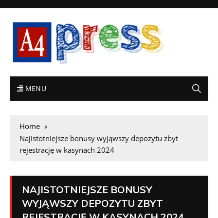
MENU
Home
Najistotniejsze bonusy wyjąwszy depozytu zbyt
rejestrację w kasynach 2024
NAJISTOTNIEJSZE BONUSY
WYJĄWSZY DEPOZYTU ZBYT
REJESTRACJĘ W KASYNACH 2024