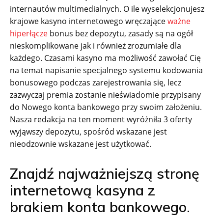
internautów multimedialnych. O ile wyselekcjonujesz
krajowe kasyno internetowego wręczające
ważne
hiperłącze
bonus bez depozytu, zasady są na ogół
nieskomplikowane jak i również zrozumiałe dla
każdego. Czasami kasyno ma możliwość zawołać Cię
na temat napisanie specjalnego systemu kodowania
bonusowego podczas zarejestrowania się, lecz
zazwyczaj premia zostanie nieświadomie przypisany
do Nowego konta bankowego przy swoim założeniu.
Nasza redakcja na ten moment wyróżniła 3 oferty
wyjąwszy depozytu, spośród wskazane jest
nieodzownie wskazane jest użytkować.
Znajdź najważniejszą stronę
internetową kasyna z
brakiem konta bankowego.