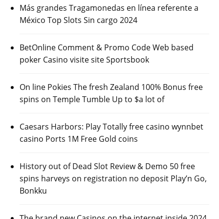
Más grandes Tragamonedas en línea referente a
México Top Slots Sin cargo 2024
BetOnline Comment & Promo Code Web based
poker Casino visite site Sportsbook
On line Pokies The fresh Zealand 100% Bonus free
spins on Temple Tumble Up to $a lot of
Caesars Harbors: Play Totally free casino wynnbet
casino Ports 1M Free Gold coins
History out of Dead Slot Review & Demo 50 free
spins harveys on registration no deposit Play’n Go,
Bonkku
The brand new Casinos on the internet inside 2024